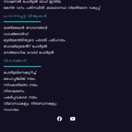
നാഷണൽ പോർട്ടൽ ഓഫ് ഇന്ത്യ
കേന്ദ്ര വനം പരിസ്ഥിതി കാലാവസ്ഥ വ്യതിയാന വകുപ്പ്
പ്രധാനപ്പെട്ട ലിങ്കുകൾ
ഓൺലൈൻ സേവനങ്ങൾ
ഡാഷ്ബോർഡ്
മുഖ്യമന്ത്രിയുടെ പരാതി പരിഹാരം
ഡോക്യുമെൻ്റ് പോർട്ടൽ
ഔദ്യോഗിക വെബ് പോർട്ടൽ
വിവരങ്ങൾ
പോര്‍ട്ടലിനെക്കുറിച്ച്
ഹൈപ്പർലിങ്ക് നയം
സ്വകാര്യതാ നയം
നിരാകരണം
പകർപ്പവകാശ നയം
വ്യവസ്ഥകളും നിബന്ധനകളും
സഹായം