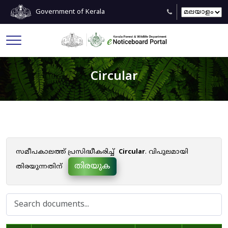
Government of Kerala
Circular
സമീപകാലത്ത് പ്രസിദ്ധീകരിച്ച്
Circular
. വിപുലമായി
തിരയുക
തിരയുന്നതിന്