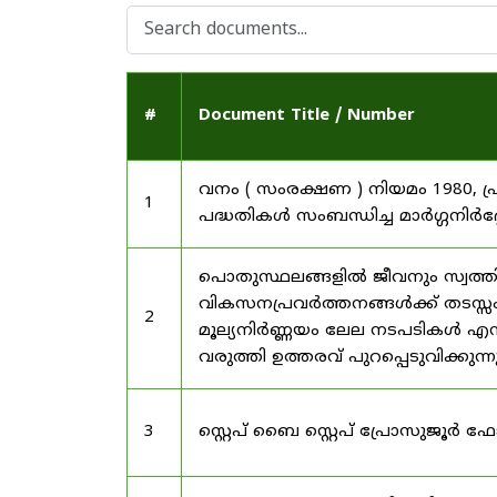
#
Document Title / Number
വനം ( സംരക്ഷണ ) നിയമം 1980, പ
1
പദ്ധതികൾ സംബന്ധിച്ച മാർഗ്ഗനിർദ
പൊതുസ്ഥലങ്ങളിൽ ജീവനും സ്വത്ത
വികസനപ്രവർത്തനങ്ങൾക്ക് തടസ്സം സ
2
മൂല്യനിർണ്ണയം ലേല നടപടികൾ എന്
വരുത്തി ഉത്തരവ് പുറപ്പെടുവിക്കുന്
3
സ്റ്റെപ് ബൈ സ്റ്റെപ് പ്രോസുജൂർ 