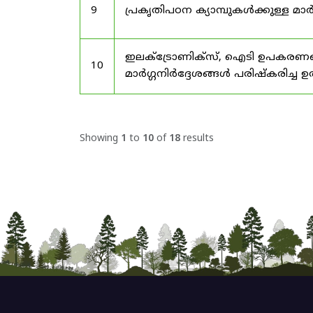
9
പ്രകൃതിപഠന ക്യാമ്പുകൾക്കുള്ള മാർ
ഇലക്‌ട്രോണിക്‌സ്, ഐടി ഉപകരണങ്
10
മാർഗ്ഗനിർദ്ദേശങ്ങൾ പരിഷ്‌കരിച്ച ഉ
Showing
1
to
10
of
18
results