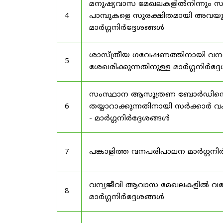
മനുഷ്യവാസ മേഖലകളിൽനിന്നും സർട
4
പാമ്പുകളെ സുരക്ഷിതമായി അവയു
മാർഗ്ഗനിർദ്ദേശങ്ങൾ
ശാസ്ത്രീയ ഗവേഷണത്തിനായി വന
5
ശേഖരിക്കുന്നതിനുള്ള മാർഗ്ഗനിർദ്
സംസ്ഥാന ആസൂത്രണ ബോർഡിൻ്റെ പി
6
തയ്യാറാക്കുന്നതിനായി സർക്കാ
- മാർഗ്ഗനിർദ്ദേശങ്ങൾ
7
പങ്കാളിത്ത വനപരിപാലന മാർഗ്ഗനിർ
വന്യജീവി ആവാസ മേഖലകളിൽ വനേത
8
മാർഗ്ഗനിർദ്ദേശങ്ങൾ