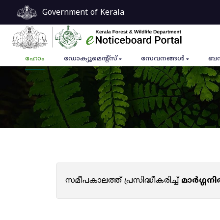
Government of Kerala
ഹോം
ഡോക്യുമെൻ്റ്സ്
സേവനങ്ങൾ
ബന
സമീപകാലത്ത് പ്രസിദ്ധീകരിച്ച്
മാർഗ്ഗനി