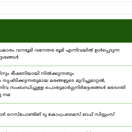
്രകാരം വനഭൂമി വനേതര ഭൂമി എന്നിവയിൽ ഉൾപ്പെടുന്ന
്ദേശങ്ങൾ
ിനും ഭീഷണിയായി നിൽക്കുന്നതും
ൃഷ്ടിക്കുന്നതുമായ മരങ്ങളുടെ മുറിച്ചുമാറ്റൽ,
നിവ സംബന്ധിച്ചുള്ള പൊതുമാർഗ്ഗനിർദ്ദേശങ്ങൾ ഭേദഗതി
നു നമ
ഫോർ റെസ്‌പോണ്ടിങ് ടു കോംപ്രമൈസ് ഓഫ് സിസ്റ്റംസ്