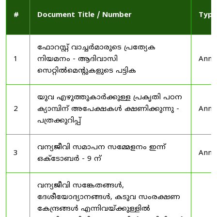
#
Document Title / Number
Type
ഫോറസ്റ്റ് വാച്ചർമാരുടെ പ്രത്യേക
1
നിയമനം - ആദിവാസി
Anno
സെറ്റിൽമെന്റുകളുടെ പട്ടിക
യുവ എഴുത്തുകാർക്കുള്ള പ്രകൃതി പഠന
2
ക്യാമ്പിന് അപേക്ഷകൾ ക്ഷണിക്കുന്നു -
Anno
പത്രക്കുറിപ്പ്
വന്യജീവി സമാപന സമ്മേളനം ഇന്ന്
3
Anno
ഒക്ടോബർ - 9 ന്
വന്യജീവി സങ്കേതങ്ങൾ,
ദേശീയോദ്യാനങ്ങൾ, കടുവ സംരക്ഷണ
കേന്ദ്രങ്ങൾ എന്നിവയ്ക്കുള്ളിൽ