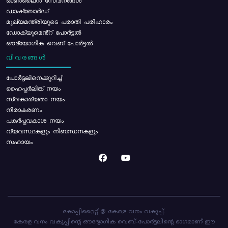
ഓൺലൈൻ സേവനങ്ങൾ
ഡാഷ്ബോർഡ്
മുഖ്യമന്ത്രിയുടെ പരാതി പരിഹാരം
ഡോക്യുമെൻ്റ് പോർട്ടൽ
ഔദ്യോഗിക വെബ് പോർട്ടൽ
വിവരങ്ങൾ
പോര്‍ട്ടലിനെക്കുറിച്ച്
ഹൈപ്പർലിങ്ക് നയം
സ്വകാര്യതാ നയം
നിരാകരണം
പകർപ്പവകാശ നയം
വ്യവസ്ഥകളും നിബന്ധനകളും
സഹായം
കോപ്പിറൈറ്റ് @ കേരള വനം വകുപ്പ്.
കേരള വനം വകുപ്പിന്റെ ഔദ്യോഗിക വെബ്-പോർട്ടലിന്റെ ഭാഗമാണ് ഈ