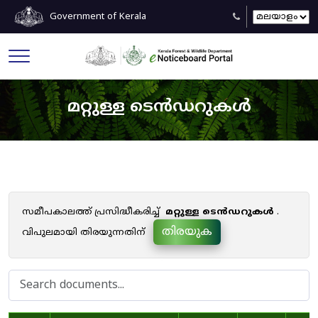
Government of Kerala
മറ്റുള്ള ടെൻഡറുകൾ
സമീപകാലത്ത് പ്രസിദ്ധീകരിച്ച്
മറ്റുള്ള ടെൻഡറുകൾ
.
തിരയുക
വിപുലമായി തിരയുന്നതിന്