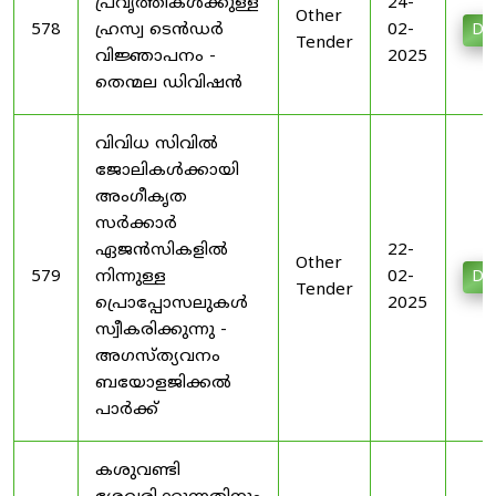
പ്രവൃത്തികൾക്കുള്ള
24-
Other
578
ഹ്രസ്വ ടെൻഡർ
02-
Do
Tender
വിജ്ഞാപനം -
2025
തെന്മല ഡിവിഷൻ
വിവിധ സിവിൽ
ജോലികൾക്കായി
അംഗീകൃത
സർക്കാർ
ഏജൻസികളിൽ
22-
Other
579
നിന്നുള്ള
02-
Do
Tender
പ്രൊപ്പോസലുകൾ
2025
സ്വീകരിക്കുന്നു -
അഗസ്ത്യവനം
ബയോളജിക്കൽ
പാർക്ക്
കശുവണ്ടി