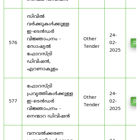
സിവിൽ
വർക്കുകൾക്കുള്ള
ഇ-ടെൻഡർ
24-
വിജ്ഞാപനം -
Other
576
02-
Do
സോഷ്യൽ
Tender
2025
ഫോറസ്ട്രി
ഡിവിഷൻ,
എറണാകുളം
ഫോറസ്ട്രി
പ്രവൃത്തികൾക്കുള്ള
24-
Other
577
ഇ-ടെൻഡർ
02-
Do
Tender
വിജ്ഞാപനം -
2025
നെന്മാറ ഡിവിഷൻ
വനവൽക്കരണ