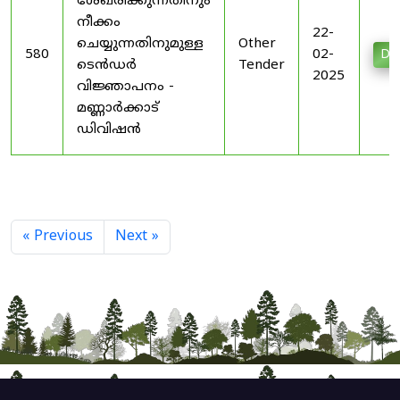
ശേഖരിക്കുന്നതിനും
നീക്കം
22-
ചെയ്യുന്നതിനുമുള്ള
Other
580
02-
Do
ടെൻഡർ
Tender
2025
വിജ്ഞാപനം -
മണ്ണാർക്കാട്
ഡിവിഷൻ
« Previous
Next »