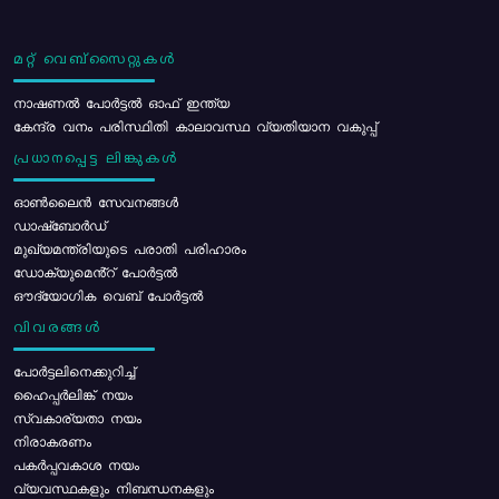
മറ്റ് വെബ്സൈറ്റുകൾ
നാഷണൽ പോർട്ടൽ ഓഫ് ഇന്ത്യ
കേന്ദ്ര വനം പരിസ്ഥിതി കാലാവസ്ഥ വ്യതിയാന വകുപ്പ്
പ്രധാനപ്പെട്ട ലിങ്കുകൾ
ഓൺലൈൻ സേവനങ്ങൾ
ഡാഷ്ബോർഡ്
മുഖ്യമന്ത്രിയുടെ പരാതി പരിഹാരം
ഡോക്യുമെൻ്റ് പോർട്ടൽ
ഔദ്യോഗിക വെബ് പോർട്ടൽ
വിവരങ്ങൾ
പോര്‍ട്ടലിനെക്കുറിച്ച്
ഹൈപ്പർലിങ്ക് നയം
സ്വകാര്യതാ നയം
നിരാകരണം
പകർപ്പവകാശ നയം
വ്യവസ്ഥകളും നിബന്ധനകളും