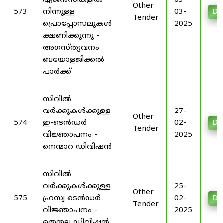
ഏജൻസികളിൽ
03-
Other
573
നിന്നുള്ള
03-
Do
Tender
പ്രൊപ്പോസലുകൾ
2025
ക്ഷണിക്കുന്നു -
അഗസ്ത്യവനം
ബയോളജിക്കൽ
പാർക്ക്
സിവിൽ
വർക്കുകൾക്കുള്ള
27-
Other
574
ഇ-ടെൻഡർ
02-
Do
Tender
വിജ്ഞാപനം -
2025
നെന്മാറ ഡിവിഷൻ
സിവിൽ
വർക്കുകൾക്കുള്ള
25-
Other
575
ഹ്രസ്വ ടെൻഡർ
02-
Do
Tender
വിജ്ഞാപനം -
2025
തെന്മല ഡിവിഷൻ