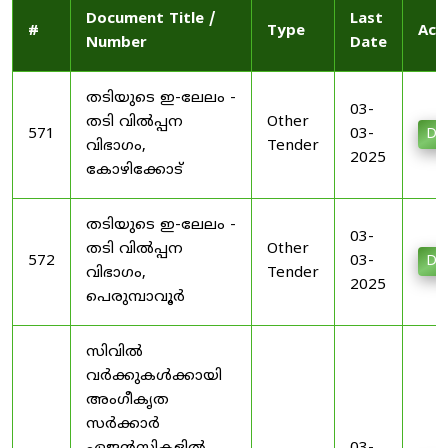
Document Title /
Last
#
Type
Act
Number
Date
തടിയുടെ ഇ-ലേലം -
03-
തടി വിൽപ്പന
Other
571
03-
Do
വിഭാഗം,
Tender
2025
കോഴിക്കോട്
തടിയുടെ ഇ-ലേലം -
03-
തടി വിൽപ്പന
Other
572
03-
Do
വിഭാഗം,
Tender
2025
പെരുമ്പാവൂർ
സിവിൽ
വർക്കുകൾക്കായി
അംഗീകൃത
സർക്കാർ