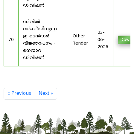
ഡിവിഷൻ
സിവിൽ
വർക്ക്സിനുള്ള
23-
ഇ-ടെൻഡർ
Other
70
06-
Downl
വിജ്ഞാപനം -
Tender
2026
നെന്മാറ
ഡിവിഷൻ
« Previous
Next »