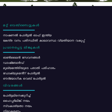
മറ്റ് വെബ്സൈറ്റുകൾ
നാഷണൽ പോർട്ടൽ ഓഫ് ഇന്ത്യ
കേന്ദ്ര വനം പരിസ്ഥിതി കാലാവസ്ഥ വ്യതിയാന വകുപ്പ്
പ്രധാനപ്പെട്ട ലിങ്കുകൾ
ഓൺലൈൻ സേവനങ്ങൾ
ഡാഷ്ബോർഡ്
മുഖ്യമന്ത്രിയുടെ പരാതി പരിഹാരം
ഡോക്യുമെൻ്റ് പോർട്ടൽ
ഔദ്യോഗിക വെബ് പോർട്ടൽ
വിവരങ്ങൾ
പോര്‍ട്ടലിനെക്കുറിച്ച്
ഹൈപ്പർലിങ്ക് നയം
സ്വകാര്യതാ നയം
നിരാകരണം