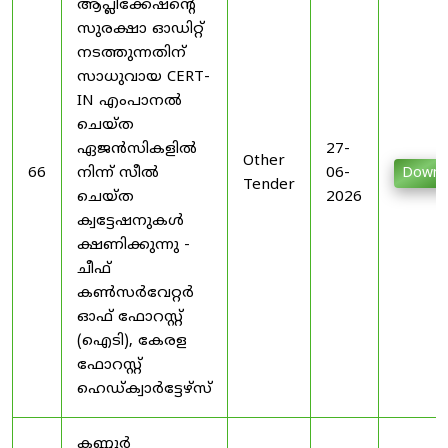
ആപ്ലിക്കേഷന്റെ
സുരക്ഷാ ഓഡിറ്റ്
നടത്തുന്നതിന്
സാധുവായ CERT-
IN എംപാനൽ
ചെയ്ത
ഏജൻസികളിൽ
27-
Other
66
നിന്ന് സീൽ
06-
Downl
Tender
ചെയ്ത
2026
ക്വട്ടേഷനുകൾ
ക്ഷണിക്കുന്നു -
ചീഫ്
കൺസർവേറ്റർ
ഓഫ് ഫോറസ്റ്റ്
(ഐടി), കേരള
ഫോറസ്റ്റ്
ഹെഡ്ക്വാർട്ടേഴ്സ്
കണ്ണൂർ