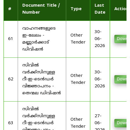
Document Title /
Last
#
Type
Action
Number
Date
വാഹനങ്ങളുടെ
30-
ഇ-ലേലം -
Other
61
06-
Downl
മണ്ണാർക്കാട്
Tender
2026
ഡിവിഷൻ
സിവിൽ
വർക്ക്സിനുള്ള
30-
Other
62
റീ-ഇ-ടെൻഡർ
06-
Downl
Tender
വിജ്ഞാപനം -
2026
തെന്മല ഡിവിഷൻ
സിവിൽ
വർക്ക്സിനുള്ള
27-
Other
63
റീ-ഇ-ടെൻഡർ
06-
Downl
Tender