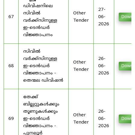
ഡിവിഷനിലെ
27-
സിവിൽ
Other
67
06-
Downl
വർക്ക്സിനുള്ള
Tender
2026
ഇ-ടെൻഡർ
വിജ്ഞാപനം
സിവിൽ
വർക്ക്സിനുള്ള
26-
Other
68
ഇ-ടെൻഡർ
06-
Downl
Tender
വിജ്ഞാപനം -
2026
തെന്മല ഡിവിഷൻ
തേക്ക്
ബില്ലറ്റുകൾക്കും
തൂണുകൾക്കും
26-
Other
69
ഇ-ടെൻഡർ
06-
Downl
Tender
വിജ്ഞാപനം -
2026
പുനലൂർ