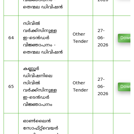
വിജ്ഞാപനം -
2026
തെന്മല ഡിവിഷൻ
സിവിൽ
വർക്ക്സിനുള്ള
27-
Other
64
ഇ-ടെൻഡർ
06-
Downl
Tender
വിജ്ഞാപനം -
2026
തെന്മല ഡിവിഷൻ
കണ്ണൂർ
ഡിവിഷനിലെ
27-
സിവിൽ
Other
65
06-
Downl
വർക്ക്സിനുള്ള
Tender
2026
ഇ-ടെൻഡർ
വിജ്ഞാപനം
ഓൺലൈൻ
സോഫ്റ്റ്‌വെയർ