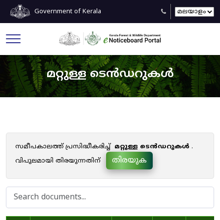
Government of Kerala
മറ്റുള്ള ടെൻഡറുകൾ
സമീപകാലത്ത് പ്രസിദ്ധീകരിച്ച്
മറ്റുള്ള ടെൻഡറുകൾ
.
തിരയുക
വിപുലമായി തിരയുന്നതിന്