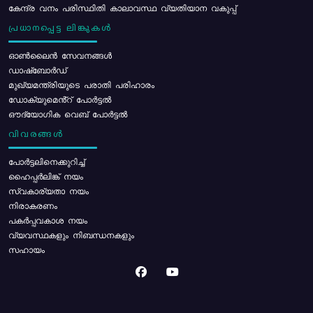
കേന്ദ്ര വനം പരിസ്ഥിതി കാലാവസ്ഥ വ്യതിയാന വകുപ്പ്
പ്രധാനപ്പെട്ട ലിങ്കുകൾ
ഓൺലൈൻ സേവനങ്ങൾ
ഡാഷ്ബോർഡ്
മുഖ്യമന്ത്രിയുടെ പരാതി പരിഹാരം
ഡോക്യുമെൻ്റ് പോർട്ടൽ
ഔദ്യോഗിക വെബ് പോർട്ടൽ
വിവരങ്ങൾ
പോര്‍ട്ടലിനെക്കുറിച്ച്
ഹൈപ്പർലിങ്ക് നയം
സ്വകാര്യതാ നയം
നിരാകരണം
പകർപ്പവകാശ നയം
വ്യവസ്ഥകളും നിബന്ധനകളും
സഹായം