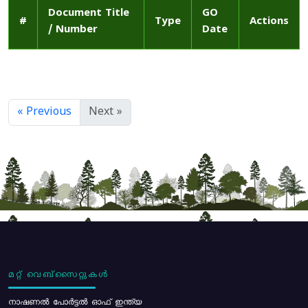
Document Title
GO
#
Type
Actions
/ Number
Date
« Previous
Next »
മറ്റ് വെബ്സൈറ്റുകൾ
നാഷണൽ പോർട്ടൽ ഓഫ് ഇന്ത്യ