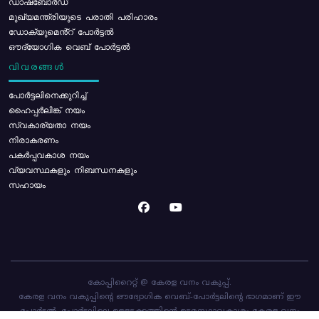
ഡാഷ്ബോർഡ്
മുഖ്യമന്ത്രിയുടെ പരാതി പരിഹാരം
ഡോക്യുമെൻ്റ് പോർട്ടൽ
ഔദ്യോഗിക വെബ് പോർട്ടൽ
വിവരങ്ങൾ
പോര്‍ട്ടലിനെക്കുറിച്ച്
ഹൈപ്പർലിങ്ക് നയം
സ്വകാര്യതാ നയം
നിരാകരണം
പകർപ്പവകാശ നയം
വ്യവസ്ഥകളും നിബന്ധനകളും
സഹായം
കോപ്പിറൈറ്റ് @ കേരള വനം വകുപ്പ്.
കേരള വനം വകുപ്പിന്റെ ഔദ്യോഗിക വെബ്-പോർട്ടലിന്റെ ഭാഗമാണ് ഈ
പോർട്ടൽ. പോർട്ടലിലെ ഉള്ളടക്കത്തിന്റെ ഉടമസ്ഥാവകാശം കേരള വനം