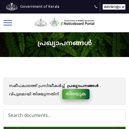
Government of Kerala
പ്രഖ്യാപനങ്ങൾ
സമീപകാലത്ത് പ്രസിദ്ധീകരിച്ച്
പ്രഖ്യാപനങ്ങൾ
.
തിരയുക
വിപുലമായി തിരയുന്നതിന്