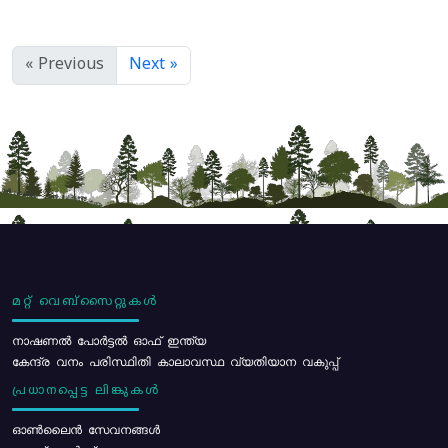
« Previous
Next »
മറ്റ് വെബ്സൈറ്റുകൾ
നാഷണൽ പോർട്ടൽ ഓഫ് ഇന്ത്യ
കേന്ദ്ര വനം പരിസ്ഥിതി കാലാവസ്ഥ വ്യതിയാന വകുപ്പ്
പ്രധാനപ്പെട്ട ലിങ്കുകൾ
ഓൺലൈൻ സേവനങ്ങൾ