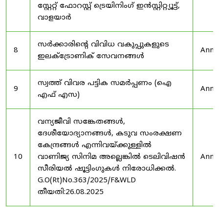
സ്റ്റേറ്റ് ഫോറസ്റ്റ് ട്രെയിനിംഗ് ഇൻസ്റ്റിറ്റ്യൂട്ട്,
വാളയാർ
സർക്കാരിന്റെ വിവിധ വകുപ്പുകളുടെ
8
Anno
ഇലക്ട്രോണിക് സേവനങ്ങൾ
സ്വത്ത് വിവര പട്ടിക സമർപ്പണം (ഐ
9
Anno
എഫ് എസ)
വന്യജീവി സങ്കേതങ്ങൾ,
ദേശീയോദ്യാനങ്ങൾ, കടുവ സംരക്ഷണ
കേന്ദ്രങ്ങൾ എന്നിവയ്ക്കുള്ളിൽ
10
വാണിജ്യ സിനിമ അല്ലെങ്കിൽ ടെലിവിഷൻ
Anno
സീരിയൽ ഷൂട്ടിംഗുകൾ നിരോധിക്കൽ.
G.O(Rt)No.363/2025/F&WLD
തീയതി:26.08.2025