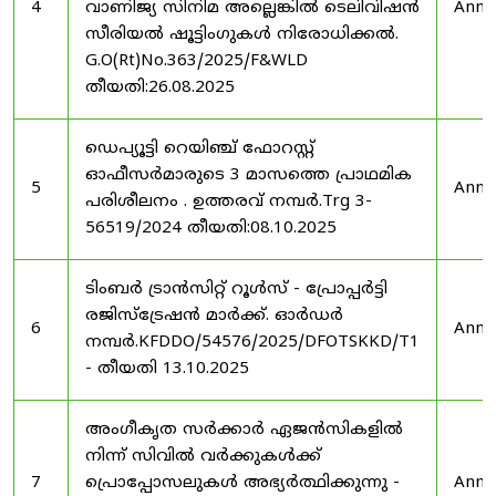
4
വാണിജ്യ സിനിമ അല്ലെങ്കിൽ ടെലിവിഷൻ
Anno
സീരിയൽ ഷൂട്ടിംഗുകൾ നിരോധിക്കൽ.
G.O(Rt)No.363/2025/F&WLD
തീയതി:26.08.2025
ഡെപ്യൂട്ടി റെയിഞ്ച് ഫോറസ്റ്റ്
ഓഫീസർമാരുടെ 3 മാസത്തെ പ്രാഥമിക
5
Anno
പരിശീലനം . ഉത്തരവ് നമ്പർ.Trg 3-
56519/2024 തീയതി:08.10.2025
ടിംബർ ട്രാൻസിറ്റ് റൂൾസ് - പ്രോപ്പർട്ടി
രജിസ്ട്രേഷൻ മാർക്ക്. ഓർഡർ
6
Anno
നമ്പർ.KFDDO/54576/2025/DFOTSKKD/T1
- തീയതി 13.10.2025
അംഗീകൃത സർക്കാർ ഏജൻസികളിൽ
നിന്ന് സിവിൽ വർക്കുകൾക്ക്
7
പ്രൊപ്പോസലുകൾ അഭ്യർത്ഥിക്കുന്നു -
Anno