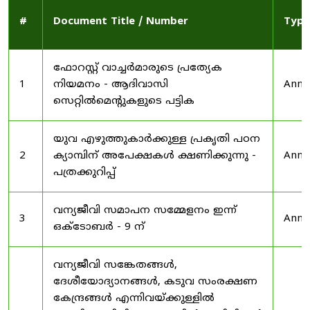
#
Document Title / Number
Type
ഫോറസ്റ്റ് വാച്ചർമാരുടെ പ്രത്യേക
1
നിയമനം - ആദിവാസി
Anno
സെറ്റിൽമെന്റുകളുടെ പട്ടിക
യുവ എഴുത്തുകാർക്കുള്ള പ്രകൃതി പഠന
2
ക്യാമ്പിന് അപേക്ഷകൾ ക്ഷണിക്കുന്നു -
Anno
പത്രക്കുറിപ്പ്
വന്യജീവി സമാപന സമ്മേളനം ഇന്ന്
3
Anno
ഒക്ടോബർ - 9 ന്
വന്യജീവി സങ്കേതങ്ങൾ,
ദേശീയോദ്യാനങ്ങൾ, കടുവ സംരക്ഷണ
കേന്ദ്രങ്ങൾ എന്നിവയ്ക്കുള്ളിൽ