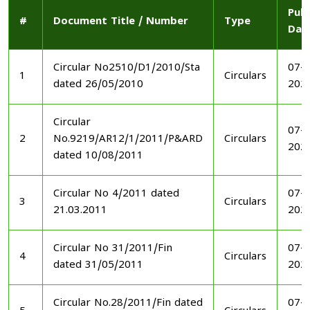
Publ
#
Document Title / Number
Type
Dat
Circular No2510/D1/2010/Sta
07-1
1
Circulars
dated 26/05/2010
202
Circular
07-1
2
No.9219/AR12/1/2011/P&ARD
Circulars
202
dated 10/08/2011
Circular No 4/2011 dated
07-1
3
Circulars
21.03.2011
202
Circular No 31/2011/Fin
07-1
4
Circulars
dated 31/05/2011
202
Circular No.28/2011/Fin dated
07-1