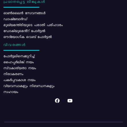
പ്രധാനപ്പെട്ട ലിങ്കുകൾ
ഓൺലൈൻ സേവനങ്ങൾ
ഡാഷ്ബോർഡ്
മുഖ്യമന്ത്രിയുടെ പരാതി പരിഹാരം
ഡോക്യുമെൻ്റ് പോർട്ടൽ
ഔദ്യോഗിക വെബ് പോർട്ടൽ
വിവരങ്ങൾ
പോര്‍ട്ടലിനെക്കുറിച്ച്
ഹൈപ്പർലിങ്ക് നയം
സ്വകാര്യതാ നയം
നിരാകരണം
പകർപ്പവകാശ നയം
വ്യവസ്ഥകളും നിബന്ധനകളും
സഹായം