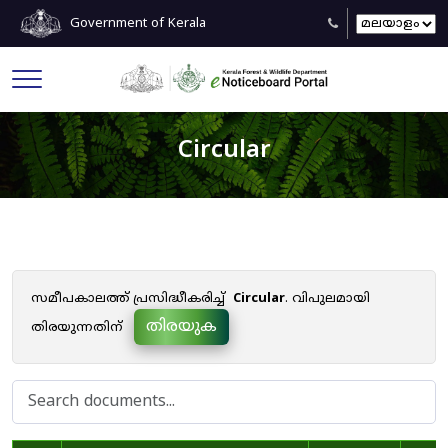
Government of Kerala
Circular
സമീപകാലത്ത് പ്രസിദ്ധീകരിച്ച്
Circular
. വിപുലമായി
തിരയുക
തിരയുന്നതിന്