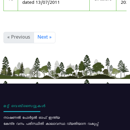
dated 13/07/2011
202
« Previous
Next »
മറ്റ് വെബ്സൈറ്റുകൾ
നാഷണൽ പോർട്ടൽ ഓഫ് ഇന്ത്യ
കേന്ദ്ര വനം പരിസ്ഥിതി കാലാവസ്ഥ വ്യതിയാന വകുപ്പ്