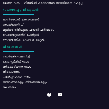
കേന്ദ്ര വനം പരിസ്ഥിതി കാലാവസ്ഥ വ്യതിയാന വകുപ്പ്
പ്രധാനപ്പെട്ട ലിങ്കുകൾ
ഓൺലൈൻ സേവനങ്ങൾ
ഡാഷ്ബോർഡ്
മുഖ്യമന്ത്രിയുടെ പരാതി പരിഹാരം
ഡോക്യുമെൻ്റ് പോർട്ടൽ
ഔദ്യോഗിക വെബ് പോർട്ടൽ
വിവരങ്ങൾ
പോര്‍ട്ടലിനെക്കുറിച്ച്
ഹൈപ്പർലിങ്ക് നയം
സ്വകാര്യതാ നയം
നിരാകരണം
പകർപ്പവകാശ നയം
വ്യവസ്ഥകളും നിബന്ധനകളും
സഹായം