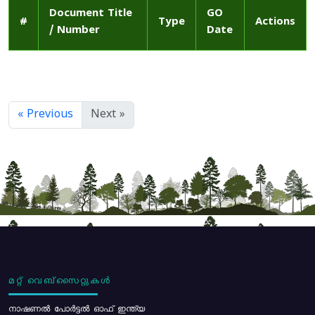
Document Title
GO
#
Type
Actions
/ Number
Date
« Previous
Next »
മറ്റ് വെബ്സൈറ്റുകൾ
നാഷണൽ പോർട്ടൽ ഓഫ് ഇന്ത്യ