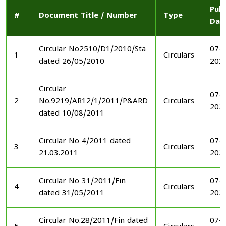
Publ
#
Document Title / Number
Type
Dat
Circular No2510/D1/2010/Sta
07-1
1
Circulars
dated 26/05/2010
202
Circular
07-1
2
No.9219/AR12/1/2011/P&ARD
Circulars
202
dated 10/08/2011
Circular No 4/2011 dated
07-1
3
Circulars
21.03.2011
202
Circular No 31/2011/Fin
07-1
4
Circulars
dated 31/05/2011
202
Circular No.28/2011/Fin dated
07-1