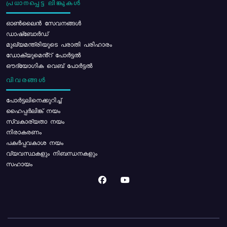
പ്രധാനപ്പെട്ട ലിങ്കുകൾ
ഓൺലൈൻ സേവനങ്ങൾ
ഡാഷ്ബോർഡ്
മുഖ്യമന്ത്രിയുടെ പരാതി പരിഹാരം
ഡോക്യുമെൻ്റ് പോർട്ടൽ
ഔദ്യോഗിക വെബ് പോർട്ടൽ
വിവരങ്ങൾ
പോര്‍ട്ടലിനെക്കുറിച്ച്
ഹൈപ്പർലിങ്ക് നയം
സ്വകാര്യതാ നയം
നിരാകരണം
പകർപ്പവകാശ നയം
വ്യവസ്ഥകളും നിബന്ധനകളും
സഹായം