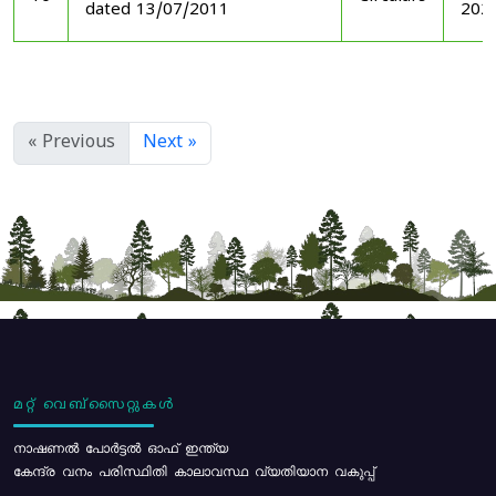
dated 13/07/2011
202
« Previous
Next »
മറ്റ് വെബ്സൈറ്റുകൾ
നാഷണൽ പോർട്ടൽ ഓഫ് ഇന്ത്യ
കേന്ദ്ര വനം പരിസ്ഥിതി കാലാവസ്ഥ വ്യതിയാന വകുപ്പ്