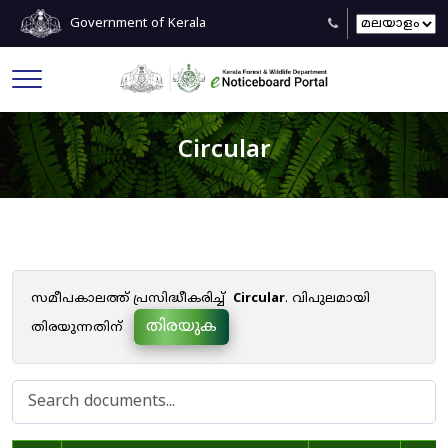
Government of Kerala
Circular
സമീപകാലത്ത് പ്രസിദ്ധീകരിച്ച്
Circular
. വിപുലമായി
തിരയുക
തിരയുന്നതിന്