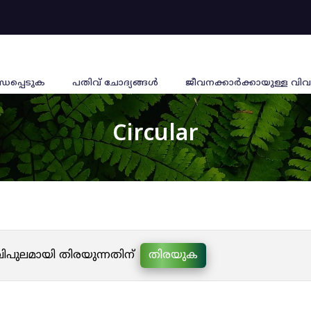
്ധപ്പെടുക
പതിവ് ചോദ്യങ്ങൾ
ജീവനക്കാര്‍ക്കായുള്ള വിവ
Circular
 വിപുലമായി തിരയുന്നതിന്
തിരയുക