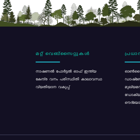
മറ്റ് വെബ്സൈറ്റുകൾ
പ്രധാന
നാഷണൽ പോർട്ടൽ ഓഫ് ഇന്ത്യ
ഓൺലൈ
കേന്ദ്ര വനം പരിസ്ഥിതി കാലാവസ്ഥ
ഡാഷ്ബ
വ്യതിയാന വകുപ്പ്
മുഖ്യമന
ഡോക്യു
ഔദ്യോഗ