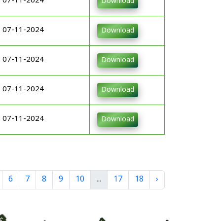
07-11-2024
Download
07-11-2024
Download
07-11-2024
Download
07-11-2024
Download
07-11-2024
Download
6
7
8
9
10
...
17
18
›