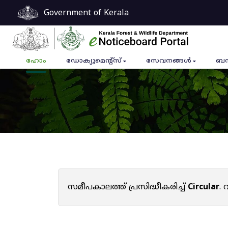
Government of Kerala
ഹോം
ഡോക്യുമെൻ്റ്സ്
സേവനങ്ങൾ
ബന
സമീപകാലത്ത് പ്രസിദ്ധീകരിച്ച്
Circular
.