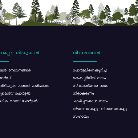
പ്പെട്ട ലിങ്കുകൾ
വിവരങ്ങൾ
ൻ സേവനങ്ങൾ
പോര്‍ട്ടലിനെക്കുറിച്ച്
ോർഡ്
ഹൈപ്പർലിങ്ക് നയം
്ത്രിയുടെ പരാതി പരിഹാരം
സ്വകാര്യതാ നയം
മെൻ്റ് പോർട്ടൽ
നിരാകരണം
ിക വെബ് പോർട്ടൽ
പകർപ്പവകാശ നയം
വ്യവസ്ഥകളും നിബന്ധനകളും
സഹായം