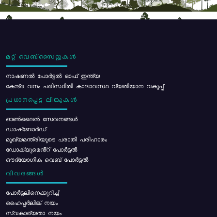
മറ്റ് വെബ്സൈറ്റുകൾ
നാഷണൽ പോർട്ടൽ ഓഫ് ഇന്ത്യ
കേന്ദ്ര വനം പരിസ്ഥിതി കാലാവസ്ഥ വ്യതിയാന വകുപ്പ്
പ്രധാനപ്പെട്ട ലിങ്കുകൾ
ഓൺലൈൻ സേവനങ്ങൾ
ഡാഷ്ബോർഡ്
മുഖ്യമന്ത്രിയുടെ പരാതി പരിഹാരം
ഡോക്യുമെൻ്റ് പോർട്ടൽ
ഔദ്യോഗിക വെബ് പോർട്ടൽ
വിവരങ്ങൾ
പോര്‍ട്ടലിനെക്കുറിച്ച്
ഹൈപ്പർലിങ്ക് നയം
സ്വകാര്യതാ നയം