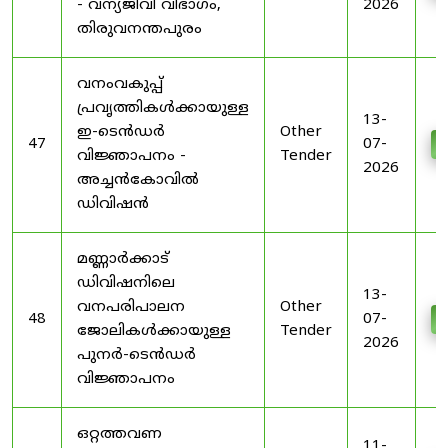
- വന്യജീവി വിഭാഗം,
2026
തിരുവനന്തപുരം
വനംവകുപ്പ്
പ്രവൃത്തികൾക്കായുള്ള
13-
ഇ-ടെൻഡർ
Other
47
07-
D
വിജ്ഞാപനം -
Tender
2026
അച്ചൻകോവിൽ
ഡിവിഷൻ
മണ്ണാർക്കാട്
ഡിവിഷനിലെ
13-
വനപരിപാലന
Other
48
07-
D
ജോലികൾക്കായുള്ള
Tender
2026
പുനർ-ടെൻഡർ
വിജ്ഞാപനം
ഒറ്റത്തവണ
11-