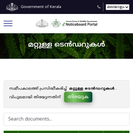
Government of Kerala
മറ്റുള്ള ടെൻഡറുകൾ
സമീപകാലത്ത് പ്രസിദ്ധീകരിച്ച്
മറ്റുള്ള ടെൻഡറുകൾ
.
തിരയുക
വിപുലമായി തിരയുന്നതിന്