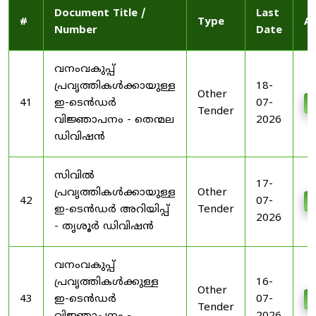
Document Title /
Last
#
Type
Ac
Number
Date
വനംവകുപ്പ്
പ്രവൃത്തികൾക്കായുള്ള
18-
Other
41
ഇ-ടെൻഡർ
07-
D
Tender
വിജ്ഞാപനം - തെന്മല
2026
ഡിവിഷൻ
സിവിൽ
17-
പ്രവൃത്തികൾക്കായുള്ള
Other
42
07-
D
ഇ-ടെൻഡർ അറിയിപ്പ്
Tender
2026
- തൃശൂർ ഡിവിഷൻ
വനംവകുപ്പ്
പ്രവൃത്തികൾക്കുള്ള
16-
Other
43
ഇ-ടെൻഡർ
07-
D
Tender