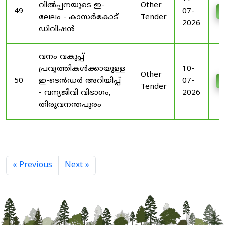
വിൽപ്പനയുടെ ഇ-
Other
49
07-
D
ലേലം - കാസർകോട്
Tender
2026
ഡിവിഷൻ
വനം വകുപ്പ്
പ്രവൃത്തികൾക്കായുള്ള
10-
Other
50
ഇ-ടെൻഡർ അറിയിപ്പ്
07-
D
Tender
- വന്യജീവി വിഭാഗം,
2026
തിരുവനന്തപുരം
« Previous
Next »