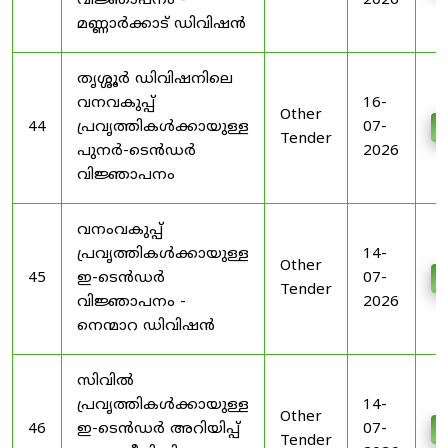
വിജ്ഞാപനം -
2026
മണ്ണാർക്കാട് ഡിവിഷൻ
തൃശ്ശൂർ ഡിവിഷനിലെ
വനവകുപ്പ്
16-
Other
44
പ്രവൃത്തികൾക്കായുള്ള
07-
D
Tender
പുനർ-ടെൻഡർ
2026
വിജ്ഞാപനം
വനംവകുപ്പ്
പ്രവൃത്തികൾക്കായുള്ള
14-
Other
45
ഇ-ടെൻഡർ
07-
D
Tender
വിജ്ഞാപനം -
2026
നെന്മാറ ഡിവിഷൻ
സിവിൽ
പ്രവൃത്തികൾക്കായുള്ള
14-
Other
46
ഇ-ടെൻഡർ അറിയിപ്പ്
07-
D
Tender