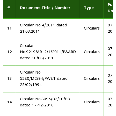
Publ
#
Document Title / Number
Type
Dat
Circular No 4/2011 dated
07-1
11
Circulars
21.03.2011
202
Circular
07-1
12
No.9219/AR12/1/2011/P&ARD
Circulars
202
dated 10/08/2011
Circular No
07-1
13
5280/M2/94/PW&T dated
Circulars
202
25/02/1994
Circular No.8096/B2/10/PD
07-1
14
Circulars
dated 17-12-2010
202