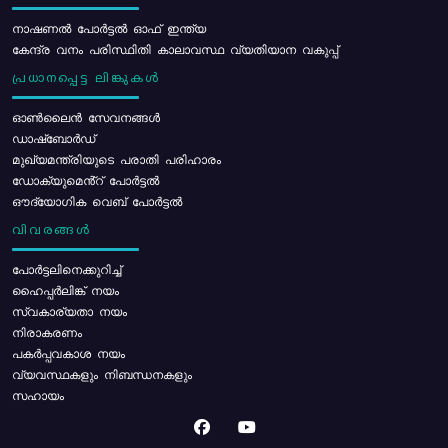
നാഷണൽ പോർട്ടൽ ഓഫ് ഇന്ത്യ
കേന്ദ്ര വനം പരിസ്ഥിതി കാലാവസ്ഥ വ്യതിയാന വകുപ്പ്
പ്രധാനപ്പെട്ട ലിങ്കുകൾ
ഓൺലൈൻ സേവനങ്ങൾ
ഡാഷ്ബോർഡ്
മുഖ്യമന്ത്രിയുടെ പരാതി പരിഹാരം
ഡോക്യുമെൻ്റ് പോർട്ടൽ
ഔദ്യോഗിക വെബ് പോർട്ടൽ
വിവരങ്ങൾ
പോര്‍ട്ടലിനെക്കുറിച്ച്
ഹൈപ്പർലിങ്ക് നയം
സ്വകാര്യതാ നയം
നിരാകരണം
പകർപ്പവകാശ നയം
വ്യവസ്ഥകളും നിബന്ധനകളും
സഹായം