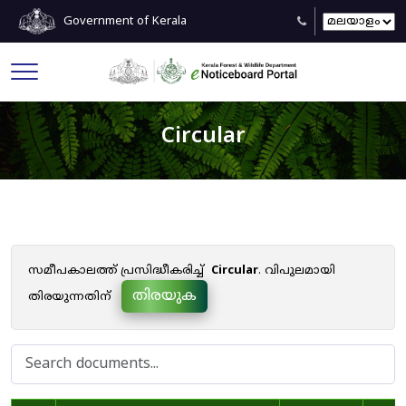
Government of Kerala
Circular
സമീപകാലത്ത് പ്രസിദ്ധീകരിച്ച്
Circular
. വിപുലമായി
തിരയുക
തിരയുന്നതിന്