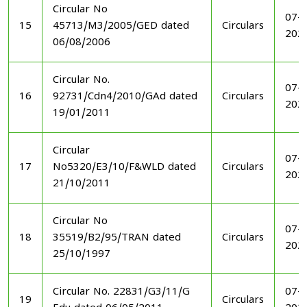
Circular No
07-1
15
45713/M3/2005/GED dated
Circulars
202
06/08/2006
Circular No.
07-1
16
92731/Cdn4/2010/GAd dated
Circulars
202
19/01/2011
Circular
07-1
17
No5320/E3/10/F&WLD dated
Circulars
202
21/10/2011
Circular No
07-1
18
35519/B2/95/TRAN dated
Circulars
202
25/10/1997
Circular No. 22831/G3/11/G
07-1
19
Circulars