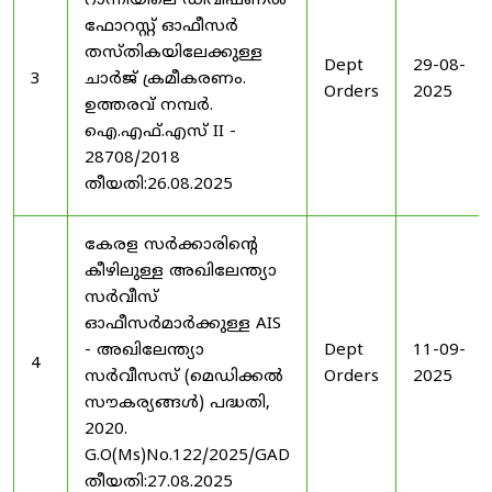
റാന്നിയിലെ ഡിവിഷണൽ
ഫോറസ്റ്റ് ഓഫീസർ
തസ്തികയിലേക്കുള്ള
Dept
29-08-
3
ചാർജ് ക്രമീകരണം.
Orders
2025
ഉത്തരവ് നമ്പർ.
ഐ.എഫ്.എസ് II -
28708/2018
തീയതി:26.08.2025
കേരള സർക്കാരിന്റെ
കീഴിലുള്ള അഖിലേന്ത്യാ
സർവീസ്
ഓഫീസർമാർക്കുള്ള AIS
- അഖിലേന്ത്യാ
Dept
11-09-
4
സർവീസസ് (മെഡിക്കൽ
Orders
2025
സൗകര്യങ്ങൾ) പദ്ധതി,
2020.
G.O(Ms)No.122/2025/GAD
തീയതി:27.08.2025