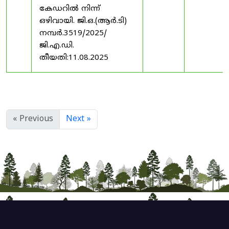
കേഡറിൽ നിന്ന്
ഒഴിവായി. ജി.ഒ.(ആർ.ടി)
നമ്പർ.3519/2025/
ജി.എ.ഡി.
തീയതി:11.08.2025
« Previous
Next »