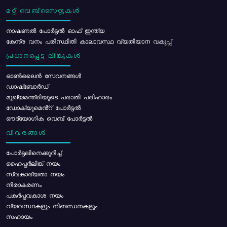
മറ്റ് വെബ്സൈറ്റുകൾ
നാഷണൽ പോർട്ടൽ ഓഫ് ഇന്ത്യ
കേന്ദ്ര വനം പരിസ്ഥിതി കാലാവസ്ഥ വ്യതിയാന വകുപ്പ്
പ്രധാനപ്പെട്ട ലിങ്കുകൾ
ഓൺലൈൻ സേവനങ്ങൾ
ഡാഷ്ബോർഡ്
മുഖ്യമന്ത്രിയുടെ പരാതി പരിഹാരം
ഡോക്യുമെൻ്റ് പോർട്ടൽ
ഔദ്യോഗിക വെബ് പോർട്ടൽ
വിവരങ്ങൾ
പോര്‍ട്ടലിനെക്കുറിച്ച്
ഹൈപ്പർലിങ്ക് നയം
സ്വകാര്യതാ നയം
നിരാകരണം
പകർപ്പവകാശ നയം
വ്യവസ്ഥകളും നിബന്ധനകളും
സഹായം