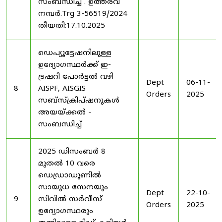
സംബന്ധിച്ച് . ഉത്തരവ്
നമ്പർ.Trg 3-56519/2024
തീയതി:17.10.2025
ഡെപ്യൂട്ടേഷനിലുള്ള
ഉദ്യോഗസ്ഥർക്ക് ഇ-
ട്രഷറി പോർട്ടൽ വഴി
Dept
06-11-
8
AISPF, AISGIS
Orders
2025
സബ്‌സ്‌ക്രിപ്‌ഷനുകൾ
അയയ്ക്കൽ -
സംബന്ധിച്ച്
2025 ഡിസംബർ 8
മുതൽ 10 വരെ
ഡെഡ്രാഡൂണിൽ
സായുധ സേനയും
Dept
22-10-
9
സിവിൽ സർവീസ്
Orders
2025
ഉദ്യോഗസ്ഥരും