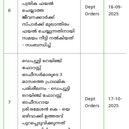
പത്രിക ഫയൽ
Dept
18-09-
6
ചെയ്യാത്ത
Orders
2025
ജീവനക്കാർക്ക്
സ്പാർക്ക് മുഖാന്തിരം
ഫയൽ ചെയ്യുന്നതിനായി
സമയം നീട്ടി നൽകിയത്
- സംബന്ധിച്ച്
ഡെപ്യൂട്ടി റെയിഞ്ച്
ഫോറസ്റ്റ്
ഓഫീസർമാരുടെ 3
മാസത്തെ പ്രാഥമിക
പരിശീലനം - ഡെപ്യൂട്ടി
റെയിഞ്ച് ഫോറസ്റ്റ്
Dept
17-10-
7
ഓഫീസറായ
Orders
2025
ശ്രി.രമേശൻ കെ - യെ
ഒഴിവാക്കി ഉത്തരവ്
പുറപ്പെടുവിക്കുന്നത്