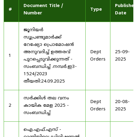
Document Title /
Published
#
Type
Number
Date
ജൂനിയർ
സൂപ്രണ്ടുമാർക്ക്
റേഷ്യോ പ്രൊമോഷൻ
അനുവദിച്ച് ഉത്തരവ്
Dept
25-09-
1
പുറപ്പെടുവിക്കുന്നത് -
Orders
2025
സംബന്ധിച്ച് .നമ്പർ.ഇ3-
1524/2023
തീയതി:24.09.2025
സർക്കിൾ തല വനം
Dept
20-08-
2
കായിക മേള 2025 -
Orders
2025
സംബന്ധിച്ച്
ഐ.എഫ്.എസ് -