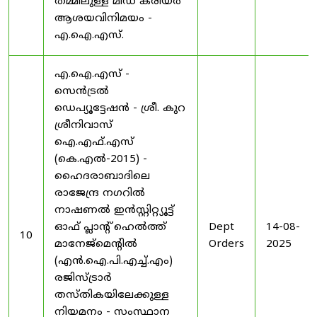
തമ്മിലുള്ള മിഡ് കരിയർ
ആശയവിനിമയം -
എ.ഐ.എസ്.
എ.ഐ.എസ് -
സെൻട്രൽ
ഡെപ്യൂട്ടേഷൻ - ശ്രീ. കുറ
ശ്രീനിവാസ്
ഐ.എഫ്.എസ്
(കെ.എൽ-2015) -
ഹൈദരാബാദിലെ
രാജേന്ദ്ര നഗറിൽ
നാഷണൽ ഇൻസ്റ്റിറ്റ്യൂട്ട്
ഓഫ് പ്ലാന്റ് ഹെൽത്ത്
Dept
14-08-
10
മാനേജ്‌മെന്റിൽ
Orders
2025
(എൻ.ഐ.പി.എച്ച്.എം)
രജിസ്ട്രാർ
തസ്തികയിലേക്കുള്ള
നിയമനം - സംസ്ഥാന