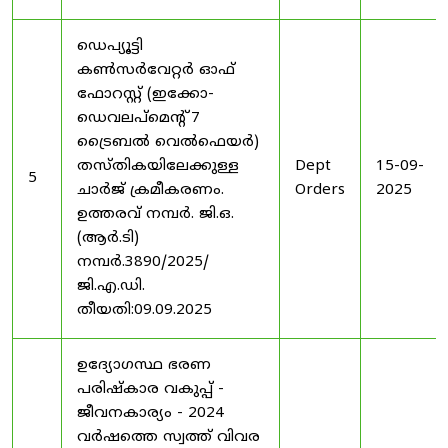
ഡെപ്യൂട്ടി
കൺസർവേറ്റർ ഓഫ്
ഫോറസ്റ്റ് (ഇക്കോ-
ഡെവലപ്മെന്റ് 7
ട്രൈബൽ വെൽഫെയർ)
തസ്തികയിലേക്കുള്ള
Dept
15-09-
5
ചാർജ് ക്രമീകരണം.
Orders
2025
ഉത്തരവ് നമ്പർ. ജി.ഒ.
(ആർ.ടി)
നമ്പർ.3890/2025/
ജി.എ.ഡി.
തീയതി:09.09.2025
ഉദ്യോഗസ്ഥ ഭരണ
പരിഷ്കാര വകുപ്പ് -
ജീവനകാര്യം - 2024
വർഷത്തെ സ്വത്ത് വിവര