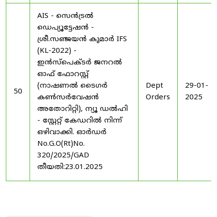
AIS - സെൻട്രൽ
ഡെപ്യൂട്ടേഷൻ -
ശ്രീ.സഞ്ജയൻ കുമാർ IFS
(KL-2022) -
ഇൻസ്പെക്ടർ ജനറൽ
ഓഫ് ഫോറസ്റ്റ്
(നാഷണൽ ടൈഗർ
Dept
29-01-
50
കൺസർവേഷൻ
Orders
2025
അതോറിറ്റി), ന്യൂ ഡൽഹി
- സ്റ്റേറ്റ് കേഡറിൽ നിന്ന്
ഒഴിവാക്കി. ഓർഡർ
No.G.O(Rt)No.
320/2025/GAD
തീയതി:23.01.2025