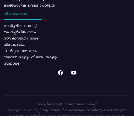
ഔദ്യോഗിക വെബ് പോർട്ടൽ
വിവരങ്ങൾ
പോര്‍ട്ടലിനെക്കുറിച്ച്
ഹൈപ്പർലിങ്ക് നയം
സ്വകാര്യതാ നയം
നിരാകരണം
പകർപ്പവകാശ നയം
വ്യവസ്ഥകളും നിബന്ധനകളും
സഹായം
കോപ്പിറൈറ്റ് @ കേരള വനം വകുപ്പ്.
കേരള വനം വകുപ്പിന്റെ ഔദ്യോഗിക വെബ്-പോർട്ടലിന്റെ ഭാഗമാണ് ഈ
പോർട്ടൽ. പോർട്ടലിലെ ഉള്ളടക്കത്തിന്റെ ഉടമസ്ഥാവകാശം കേരള വനം
വകുപ്പിനാണ്. പോർട്ടൽ രൂപകൽപ്പന ചെയ്തിട്ടുള്ളത്
സി-ഡിറ്റ്
ആണ്.