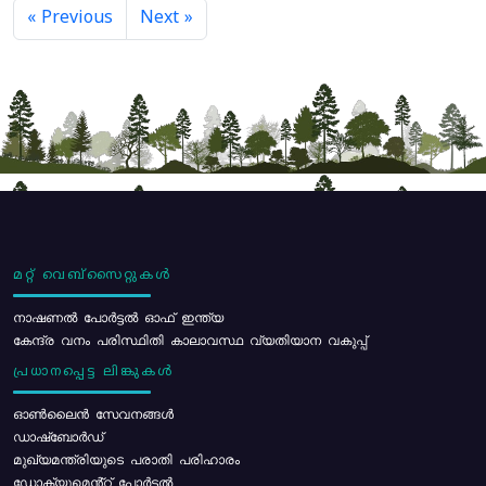
« Previous
Next »
മറ്റ് വെബ്സൈറ്റുകൾ
നാഷണൽ പോർട്ടൽ ഓഫ് ഇന്ത്യ
കേന്ദ്ര വനം പരിസ്ഥിതി കാലാവസ്ഥ വ്യതിയാന വകുപ്പ്
പ്രധാനപ്പെട്ട ലിങ്കുകൾ
ഓൺലൈൻ സേവനങ്ങൾ
ഡാഷ്ബോർഡ്
മുഖ്യമന്ത്രിയുടെ പരാതി പരിഹാരം
ഡോക്യുമെൻ്റ് പോർട്ടൽ