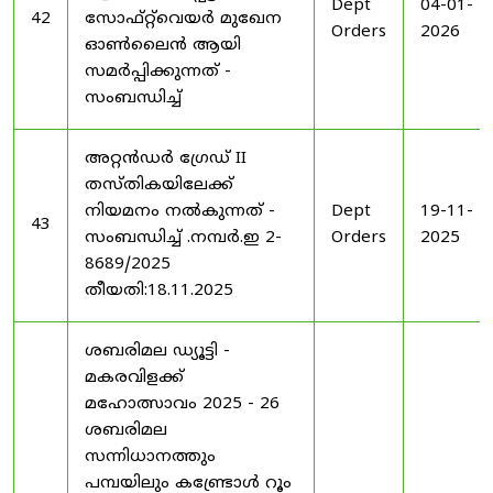
Dept
04-01-
42
സോഫ്റ്റ്‌വെയർ മുഖേന
Orders
2026
ഓൺലൈൻ ആയി
സമർപ്പിക്കുന്നത് -
സംബന്ധിച്ച്
അറ്റൻഡർ ഗ്രേഡ് II
തസ്തികയിലേക്ക്
നിയമനം നൽകുന്നത് -
Dept
19-11-
43
സംബന്ധിച്ച് .നമ്പർ.ഇ 2-
Orders
2025
8689/2025
തീയതി:18.11.2025
ശബരിമല ഡ്യൂട്ടി -
മകരവിളക്ക്
മഹോത്സാവം 2025 - 26
ശബരിമല
സന്നിധാനത്തും
പമ്പയിലും കണ്ട്രോൾ റൂം