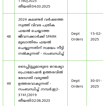
1760/2025
തീയതി:04.03.2025
2024 കലണ്ടർ വർഷത്തെ
സ്വത്ത് വിവര പത്രിക
ഫയൽ ചെയ്യാത്ത
Dept
15-02-
48
ജീവനക്കാർക്ക് SPARK
Orders
2025
മുഖാന്തിരം ഫയൽ
ചെയ്യുന്നതിന് സമയം നീട്ടി
നൽകുന്നത് - സംബന്ധിച്ച്
ടൈപ്പിസ്റ്റുമാരുടെ റേഷേൃാ
പ്രൊമോഷൻ ഉത്തരവിൽ
ഭേദഗതി വരുത്തി
Dept
30-01-
49
ഉത്തരവാകുന്നത് -
Orders
2025
സംബന്ധിച്ച് .നമ്പർ.ഇ2-
3741/2019
തീയതി:02.08.2023