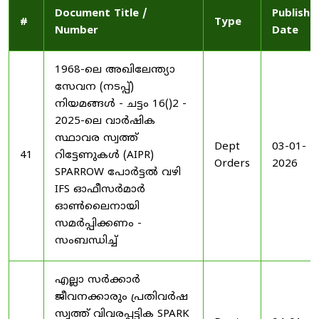
Document Title /
Publishe
#
Type
Number
Date
1968-ലെ അഖിലേന്ത്യാ
സേവന (നടപ്പ്)
നിയമങ്ങൾ - ചട്ടം 16()2 -
2025-ലെ വാർഷിക
സ്ഥാവര സ്വത്ത്
Dept
03-01-
41
റിട്ടേണുകൾ (AIPR)
Orders
2026
SPARROW പോർട്ടൽ വഴി
IFS ഓഫീസർമാർ
ഓൺലൈനായി
സമർപ്പിക്കണം -
സംബന്ധിച്ച്
എല്ലാ സർക്കാർ
ജീവനക്കാരും പ്രതിവർഷ
സ്വത്ത് വിവരപ്പട്ടിക SPARK