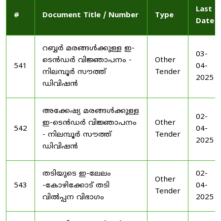
Last
#
Document Title / Number
Type
Date
റബ്ബർ മരങ്ങൾക്കുള്ള ഇ-
03-
ടെൻഡർ വിജ്ഞാപനം -
Other
541
04-
നിലമ്പൂർ സൗത്ത്
Tender
2025
ഡിവിഷൻ
അക്കേഷ്യ മരങ്ങൾക്കുള്ള
02-
ഇ-ടെൻഡർ വിജ്ഞാപനം
Other
542
04-
- നിലമ്പൂർ സൗത്ത്
Tender
2025
ഡിവിഷൻ
തടിയുടെ ഇ-ലേലം
02-
Other
543
-കോഴിക്കോട് തടി
04-
Tender
വിൽപ്പന വിഭാഗം
2025