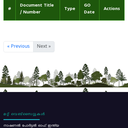
Document Title
GO
#
Type
Actions
/ Number
Date
« Previous
Next »
മറ്റ് വെബ്സൈറ്റുകൾ
നാഷണൽ പോർട്ടൽ ഓഫ് ഇന്ത്യ