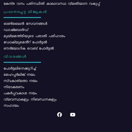
കേന്ദ്ര വനം പരിസ്ഥിതി കാലാവസ്ഥ വ്യതിയാന വകുപ്പ്
പ്രധാനപ്പെട്ട ലിങ്കുകൾ
ഓൺലൈൻ സേവനങ്ങൾ
ഡാഷ്ബോർഡ്
മുഖ്യമന്ത്രിയുടെ പരാതി പരിഹാരം
ഡോക്യുമെൻ്റ് പോർട്ടൽ
ഔദ്യോഗിക വെബ് പോർട്ടൽ
വിവരങ്ങൾ
പോര്‍ട്ടലിനെക്കുറിച്ച്
ഹൈപ്പർലിങ്ക് നയം
സ്വകാര്യതാ നയം
നിരാകരണം
പകർപ്പവകാശ നയം
വ്യവസ്ഥകളും നിബന്ധനകളും
സഹായം