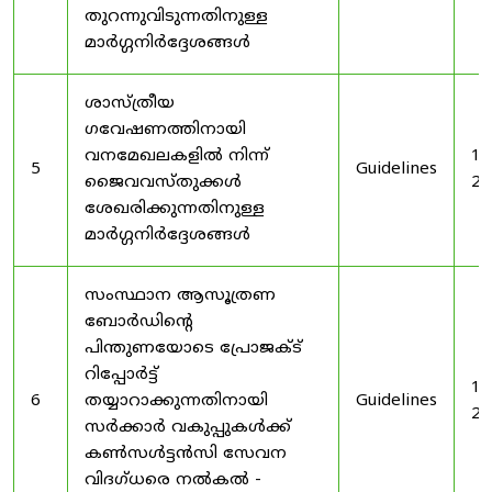
തുറന്നുവിടുന്നതിനുള്ള
മാർഗ്ഗനിർദ്ദേശങ്ങൾ
ശാസ്ത്രീയ
ഗവേഷണത്തിനായി
വനമേഖലകളിൽ നിന്ന്
19
5
Guidelines
ജൈവവസ്തുക്കൾ
20
ശേഖരിക്കുന്നതിനുള്ള
മാർഗ്ഗനിർദ്ദേശങ്ങൾ
സംസ്ഥാന ആസൂത്രണ
ബോർഡിൻ്റെ
പിന്തുണയോടെ പ്രോജക്ട്
റിപ്പോർട്ട്
19
6
തയ്യാറാക്കുന്നതിനായി
Guidelines
20
സർക്കാർ വകുപ്പുകൾക്ക്
കൺസൾട്ടൻസി സേവന
വിദഗ്ധരെ നൽകൽ -