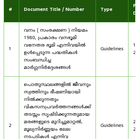
Pu
#
Document Title / Number
Type
Da
വനം ( സംരക്ഷണ ) നിയമം
1980, പ്രകാരം വനഭൂമി
വനേതര ഭൂമി എന്നിവയിൽ
19
1
Guidelines
ഉൾപ്പെടുന്ന പദ്ധതികൾ
20
സംബന്ധിച്ച
മാർഗ്ഗനിർദ്ദേശങ്ങൾ
പൊതുസ്ഥലങ്ങളിൽ ജീവനും
സ്വത്തിനും ഭീഷണിയായി
നിൽക്കുന്നതും
വികസനപ്രവർത്തനങ്ങൾക്ക്
തടസ്സം സൃഷ്ടിക്കുന്നതുമായ
മരങ്ങളുടെ മുറിച്ചുമാറ്റൽ,
20
2
Guidelines
മൂല്യനിർണ്ണയം ലേല
20
നടപടികൾ എന്നിവ