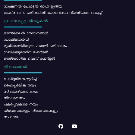
നാഷണൽ പോർട്ടൽ ഓഫ് ഇന്ത്യ
കേന്ദ്ര വനം പരിസ്ഥിതി കാലാവസ്ഥ വ്യതിയാന വകുപ്പ്
പ്രധാനപ്പെട്ട ലിങ്കുകൾ
ഓൺലൈൻ സേവനങ്ങൾ
ഡാഷ്ബോർഡ്
മുഖ്യമന്ത്രിയുടെ പരാതി പരിഹാരം
ഡോക്യുമെൻ്റ് പോർട്ടൽ
ഔദ്യോഗിക വെബ് പോർട്ടൽ
വിവരങ്ങൾ
പോര്‍ട്ടലിനെക്കുറിച്ച്
ഹൈപ്പർലിങ്ക് നയം
സ്വകാര്യതാ നയം
നിരാകരണം
പകർപ്പവകാശ നയം
വ്യവസ്ഥകളും നിബന്ധനകളും
സഹായം