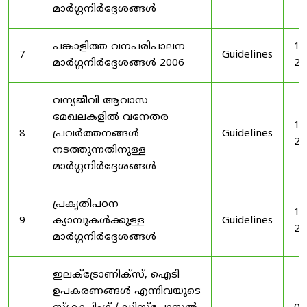
മാർഗ്ഗനിർദ്ദേശങ്ങൾ
പങ്കാളിത്ത വനപരിപാലന
19
7
Guidelines
മാർഗ്ഗനിർദ്ദേശങ്ങൾ 2006
20
വന്യജീവി ആവാസ
മേഖലകളിൽ വനേതര
19
8
പ്രവർത്തനങ്ങൾ
Guidelines
20
നടത്തുന്നതിനുള്ള
മാർഗ്ഗനിർദ്ദേശങ്ങൾ
പ്രകൃതിപഠന
19
9
ക്യാമ്പുകൾക്കുള്ള
Guidelines
20
മാർഗ്ഗനിർദ്ദേശങ്ങൾ
ഇലക്‌ട്രോണിക്‌സ്, ഐടി
ഉപകരണങ്ങൾ എന്നിവയുടെ