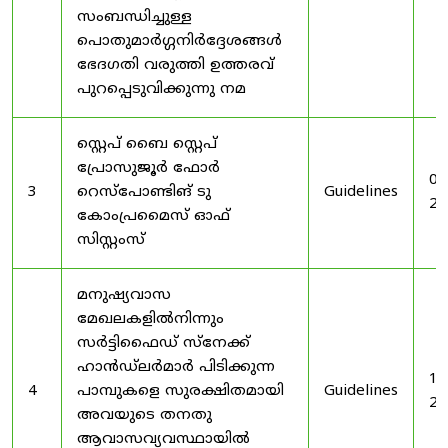
സംബന്ധിച്ചുള്ള
പൊതുമാർഗ്ഗനിർദ്ദേശങ്ങൾ
ഭേദഗതി വരുത്തി ഉത്തരവ്
പുറപ്പെടുവിക്കുന്നു നമ
സ്റ്റെപ് ബൈ സ്റ്റെപ്
പ്രോസുജൂർ ഫോർ
03
3
റെസ്‌പോണ്ടിങ് ടു
Guidelines
20
കോംപ്രമൈസ് ഓഫ്
സിസ്റ്റംസ്
മനുഷ്യവാസ
മേഖലകളിൽനിന്നും
സർട്ടിഫൈഡ് സ്നേക്ക്
ഹാൻഡ്‌ലർമാർ പിടിക്കുന്ന
19
4
പാമ്പുകളെ സുരക്ഷിതമായി
Guidelines
20
അവയുടെ തനതു
ആവാസവ്യവസ്ഥായിൽ