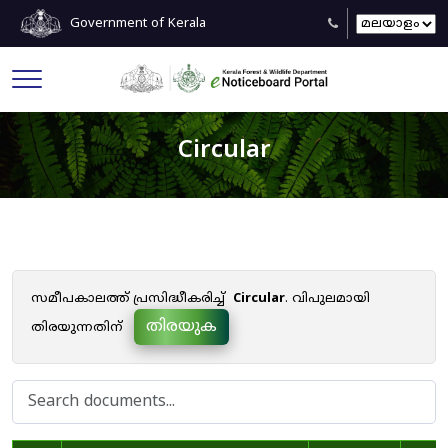
Government of Kerala
Circular
സമീപകാലത്ത് പ്രസിദ്ധീകരിച്ച്
Circular
. വിപുലമായി
തിരയുക
തിരയുന്നതിന്