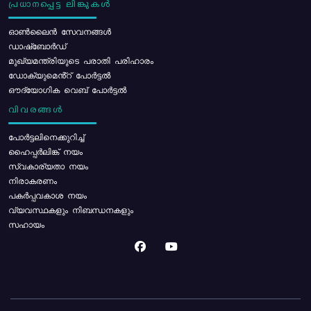
പ്രധാനപ്പെട്ട ലിങ്കുകൾ
ഓൺലൈൻ സേവനങ്ങൾ
ഡാഷ്ബോർഡ്
മുഖ്യമന്ത്രിയുടെ പരാതി പരിഹാരം
ഡോക്യുമെൻ്റ് പോർട്ടൽ
ഔദ്യോഗിക വെബ് പോർട്ടൽ
വിവരങ്ങൾ
പോര്‍ട്ടലിനെക്കുറിച്ച്
ഹൈപ്പർലിങ്ക് നയം
സ്വകാര്യതാ നയം
നിരാകരണം
പകർപ്പവകാശ നയം
വ്യവസ്ഥകളും നിബന്ധനകളും
സഹായം