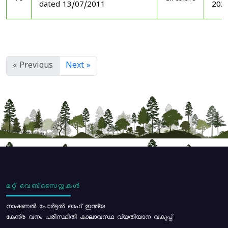
dated 13/07/2011
202
« Previous
Next »
മറ്റ് വെബ്സൈറ്റുകൾ
നാഷണൽ പോർട്ടൽ ഓഫ് ഇന്ത്യ
കേന്ദ്ര വനം പരിസ്ഥിതി കാലാവസ്ഥ വ്യതിയാന വകുപ്പ്