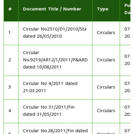
Publ
#
Document Title / Number
Type
Dat
Circular No2510/D1/2010/Sta
07-1
1
Circulars
dated 26/05/2010
202
Circular
07-1
2
No.9219/AR12/1/2011/P&ARD
Circulars
202
dated 10/08/2011
Circular No 4/2011 dated
07-1
3
Circulars
21.03.2011
202
Circular No 31/2011/Fin
07-1
4
Circulars
dated 31/05/2011
202
Circular No.28/2011/Fin dated
07-1