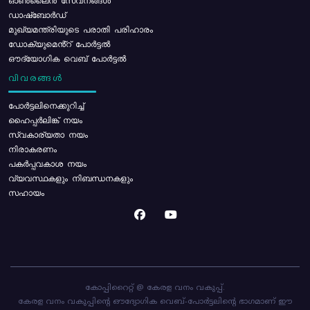
ഓൺലൈൻ സേവനങ്ങൾ
ഡാഷ്ബോർഡ്
മുഖ്യമന്ത്രിയുടെ പരാതി പരിഹാരം
ഡോക്യുമെൻ്റ് പോർട്ടൽ
ഔദ്യോഗിക വെബ് പോർട്ടൽ
വിവരങ്ങൾ
പോര്‍ട്ടലിനെക്കുറിച്ച്
ഹൈപ്പർലിങ്ക് നയം
സ്വകാര്യതാ നയം
നിരാകരണം
പകർപ്പവകാശ നയം
വ്യവസ്ഥകളും നിബന്ധനകളും
സഹായം
കോപ്പിറൈറ്റ് @ കേരള വനം വകുപ്പ്.
കേരള വനം വകുപ്പിന്റെ ഔദ്യോഗിക വെബ്-പോർട്ടലിന്റെ ഭാഗമാണ് ഈ