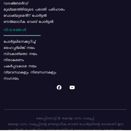
ഡാഷ്ബോർഡ്
മുഖ്യമന്ത്രിയുടെ പരാതി പരിഹാരം
ഡോക്യുമെൻ്റ് പോർട്ടൽ
ഔദ്യോഗിക വെബ് പോർട്ടൽ
വിവരങ്ങൾ
പോര്‍ട്ടലിനെക്കുറിച്ച്
ഹൈപ്പർലിങ്ക് നയം
സ്വകാര്യതാ നയം
നിരാകരണം
പകർപ്പവകാശ നയം
വ്യവസ്ഥകളും നിബന്ധനകളും
സഹായം
കോപ്പിറൈറ്റ് @ കേരള വനം വകുപ്പ്.
കേരള വനം വകുപ്പിന്റെ ഔദ്യോഗിക വെബ്-പോർട്ടലിന്റെ ഭാഗമാണ് ഈ
പോർട്ടൽ. പോർട്ടലിലെ ഉള്ളടക്കത്തിന്റെ ഉടമസ്ഥാവകാശം കേരള വനം