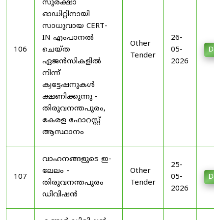
സുരക്ഷാ
ഓഡിറ്റിനായി
സാധുവായ CERT-
IN എംപാനൽ
26-
Other
106
ചെയ്ത
05-
Do
Tender
ഏജൻസികളിൽ
2026
നിന്ന്
ക്വട്ടേഷനുകൾ
ക്ഷണിക്കുന്നു -
തിരുവനന്തപുരം,
കേരള ഫോറസ്റ്റ്
ആസ്ഥാനം
വാഹനങ്ങളുടെ ഇ-
25-
ലേലം -
Other
107
05-
Do
തിരുവനന്തപുരം
Tender
2026
ഡിവിഷൻ