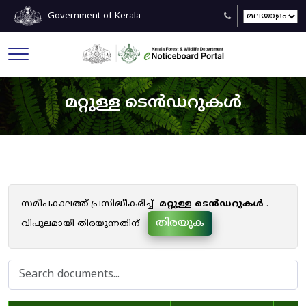
Government of Kerala
മറ്റുള്ള ടെൻഡറുകൾ
സമീപകാലത്ത് പ്രസിദ്ധീകരിച്ച്
മറ്റുള്ള ടെൻഡറുകൾ
.
തിരയുക
വിപുലമായി തിരയുന്നതിന്