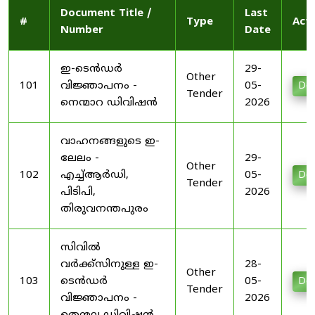
Document Title /
Last
#
Type
Act
Number
Date
ഇ-ടെൻഡർ
29-
Other
101
വിജ്ഞാപനം -
05-
Do
Tender
നെന്മാറ ഡിവിഷൻ
2026
വാഹനങ്ങളുടെ ഇ-
ലേലം -
29-
Other
102
എച്ച്ആർഡി,
05-
Do
Tender
പിടിപി,
2026
തിരുവനന്തപുരം
സിവിൽ
വർക്ക്സിനുള്ള ഇ-
28-
Other
103
ടെൻഡർ
05-
Do
Tender
വിജ്ഞാപനം -
2026