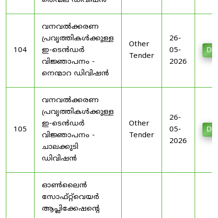
തെന്മല ഡിവിഷൻ
വനവൽക്കരണ
പ്രവൃത്തികൾക്കുള്ള
26-
Other
104
ഇ-ടെൻഡർ
05-
Do
Tender
വിജ്ഞാപനം -
2026
നെന്മാറ ഡിവിഷൻ
വനവൽക്കരണ
പ്രവൃത്തികൾക്കുള്ള
26-
ഇ-ടെൻഡർ
Other
105
05-
Do
വിജ്ഞാപനം -
Tender
2026
ചാലക്കുടി
ഡിവിഷൻ
ഓൺലൈൻ
സോഫ്റ്റ്‌വെയർ
ആപ്ലിക്കേഷന്റെ