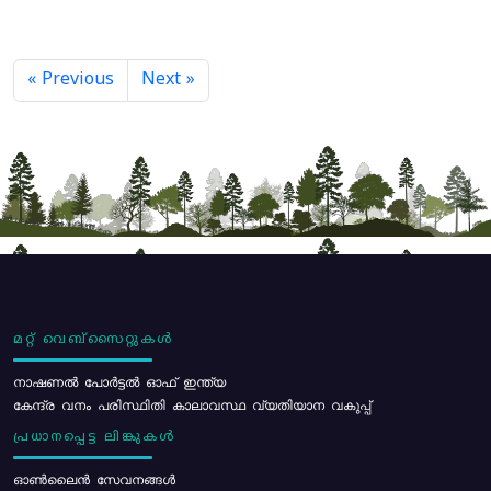
« Previous
Next »
മറ്റ് വെബ്സൈറ്റുകൾ
നാഷണൽ പോർട്ടൽ ഓഫ് ഇന്ത്യ
കേന്ദ്ര വനം പരിസ്ഥിതി കാലാവസ്ഥ വ്യതിയാന വകുപ്പ്
പ്രധാനപ്പെട്ട ലിങ്കുകൾ
ഓൺലൈൻ സേവനങ്ങൾ