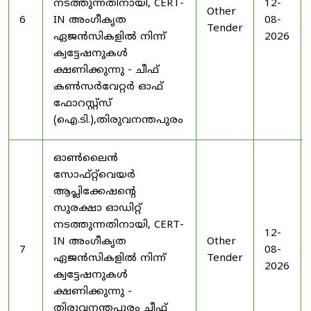
നടത്തുന്നതിനായി, CERT-
12-
Other
6
IN അംഗീകൃത
08-
Tender
ഏജൻസികളിൽ നിന്ന്
2026
ക്വട്ടേഷനുകൾ
ക്ഷണിക്കുന്നു - ചീഫ്
കൺസർവേറ്റർ ഓഫ്
ഫോറസ്റ്റ്സ്
(ഐ.ടി.),തിരുവനന്തപുരം
ഓൺലൈൻ
സോഫ്റ്റ്‌വെയർ
ആപ്ലിക്കേഷന്റെ
സുരക്ഷാ ഓഡിറ്റ്
നടത്തുന്നതിനായി, CERT-
12-
IN അംഗീകൃത
Other
7
08-
ഏജൻസികളിൽ നിന്ന്
Tender
2026
ക്വട്ടേഷനുകൾ
ക്ഷണിക്കുന്നു -
തിരുവനന്തപുരം ചീഫ്