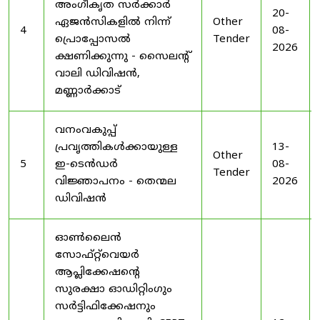
അംഗീകൃത സർക്കാർ
20-
ഏജൻസികളിൽ നിന്ന്
Other
4
08-
പ്രൊപ്പോസൽ
Tender
2026
ക്ഷണിക്കുന്നു - സൈലന്റ്
വാലി ഡിവിഷൻ,
മണ്ണാർക്കാട്
വനംവകുപ്പ്
പ്രവൃത്തികൾക്കായുള്ള
13-
Other
5
ഇ-ടെൻഡർ
08-
Tender
വിജ്ഞാപനം - തെന്മല
2026
ഡിവിഷൻ
ഓൺലൈൻ
സോഫ്റ്റ്‌വെയർ
ആപ്ലിക്കേഷന്റെ
സുരക്ഷാ ഓഡിറ്റിംഗും
സർട്ടിഫിക്കേഷനും