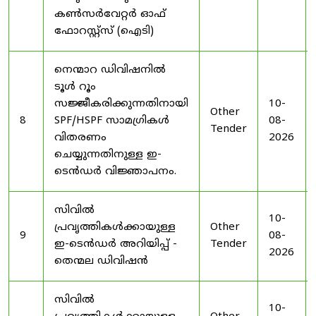
കൺസർവേറ്റർ ഓഫ്
ഫോറസ്റ്റ്സ് (ഐടി)
നെന്മാറ ഡിവിഷനിൽ
ടൂൾ റൂം
സജ്ജീകരിക്കുന്നതിനായി
10-
Other
8
SPF/HSPF സാമഗ്രികൾ
08-
Tender
വിതരണം
2026
ചെയ്യുന്നതിനുള്ള ഇ-
ടെൻഡർ വിജ്ഞാപനം.
സിവിൽ
10-
പ്രവൃത്തികൾക്കായുള്ള
Other
9
08-
ഇ-ടെൻഡർ അറിയിപ്പ് -
Tender
2026
തെന്മല ഡിവിഷൻ
സിവിൽ
10-