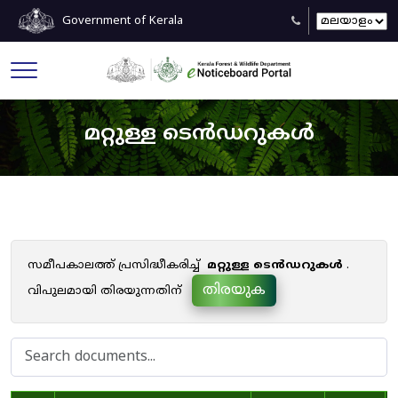
Government of Kerala
മറ്റുള്ള ടെൻഡറുകൾ
സമീപകാലത്ത് പ്രസിദ്ധീകരിച്ച്
മറ്റുള്ള ടെൻഡറുകൾ
.
തിരയുക
വിപുലമായി തിരയുന്നതിന്