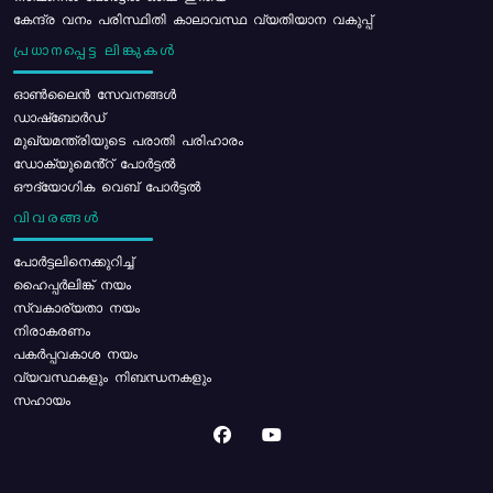
കേന്ദ്ര വനം പരിസ്ഥിതി കാലാവസ്ഥ വ്യതിയാന വകുപ്പ്
പ്രധാനപ്പെട്ട ലിങ്കുകൾ
ഓൺലൈൻ സേവനങ്ങൾ
ഡാഷ്ബോർഡ്
മുഖ്യമന്ത്രിയുടെ പരാതി പരിഹാരം
ഡോക്യുമെൻ്റ് പോർട്ടൽ
ഔദ്യോഗിക വെബ് പോർട്ടൽ
വിവരങ്ങൾ
പോര്‍ട്ടലിനെക്കുറിച്ച്
ഹൈപ്പർലിങ്ക് നയം
സ്വകാര്യതാ നയം
നിരാകരണം
പകർപ്പവകാശ നയം
വ്യവസ്ഥകളും നിബന്ധനകളും
സഹായം