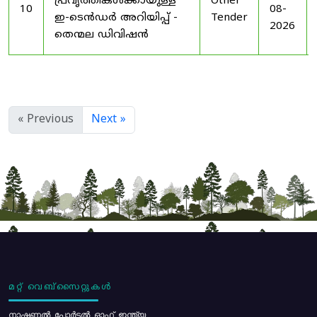
പ്രവൃത്തികൾക്കായുള്ള
Other
10
08-
ഇ-ടെൻഡർ അറിയിപ്പ് -
Tender
2026
തെന്മല ഡിവിഷൻ
« Previous
Next »
മറ്റ് വെബ്സൈറ്റുകൾ
നാഷണൽ പോർട്ടൽ ഓഫ് ഇന്ത്യ