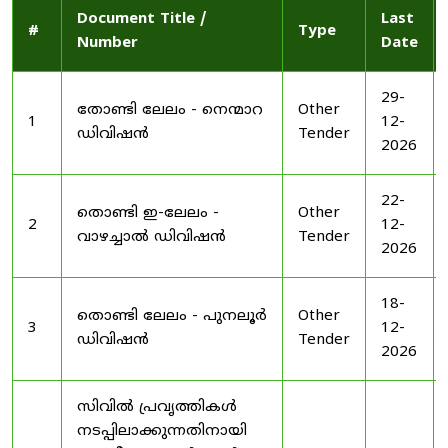
Document Title /
Last
#
Type
Number
Date
29-
തോണ്ടി ലേലം - നെന്മാറ
Other
1
12-
ഡിവിഷൻ
Tender
2026
22-
തൊണ്ടി ഇ-ലേലം -
Other
2
12-
വാഴച്ചാൽ ഡിവിഷൻ
Tender
2026
18-
തൊണ്ടി ലേലം - പുനലൂർ
Other
3
12-
ഡിവിഷൻ
Tender
2026
സിവിൽ പ്രവൃത്തികൾ
നടപ്പിലാക്കുന്നതിനായി