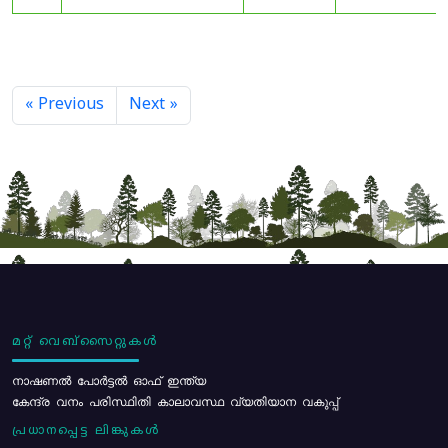
« Previous
Next »
മറ്റ് വെബ്സൈറ്റുകൾ
നാഷണൽ പോർട്ടൽ ഓഫ് ഇന്ത്യ
കേന്ദ്ര വനം പരിസ്ഥിതി കാലാവസ്ഥ വ്യതിയാന വകുപ്പ്
പ്രധാനപ്പെട്ട ലിങ്കുകൾ