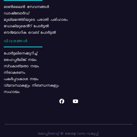
ഓൺലൈൻ സേവനങ്ങൾ
ഡാഷ്ബോർഡ്
മുഖ്യമന്ത്രിയുടെ പരാതി പരിഹാരം
ഡോക്യുമെൻ്റ് പോർട്ടൽ
ഔദ്യോഗിക വെബ് പോർട്ടൽ
വിവരങ്ങൾ
പോര്‍ട്ടലിനെക്കുറിച്ച്
ഹൈപ്പർലിങ്ക് നയം
സ്വകാര്യതാ നയം
നിരാകരണം
പകർപ്പവകാശ നയം
വ്യവസ്ഥകളും നിബന്ധനകളും
സഹായം
കോപ്പിറൈറ്റ് @ കേരള വനം വകുപ്പ്.