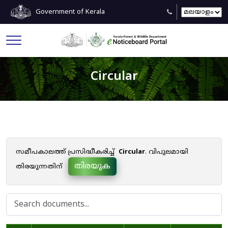
Government of Kerala
Circular
സമീപകാലത്ത് പ്രസിദ്ധീകരിച്ച്
Circular
. വിപുലമായി
തിരയുക
തിരയുന്നതിന്