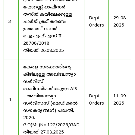
റാന്നിയിലെ ഡിവിഷണൽ
ഫോറസ്റ്റ് ഓഫീസർ
തസ്തികയിലേക്കുള്ള
Dept
29-08-
3
ചാർജ് ക്രമീകരണം.
Orders
2025
ഉത്തരവ് നമ്പർ.
ഐ.എഫ്.എസ് II -
28708/2018
തീയതി:26.08.2025
കേരള സർക്കാരിന്റെ
കീഴിലുള്ള അഖിലേന്ത്യാ
സർവീസ്
ഓഫീസർമാർക്കുള്ള AIS
- അഖിലേന്ത്യാ
Dept
11-09-
4
സർവീസസ് (മെഡിക്കൽ
Orders
2025
സൗകര്യങ്ങൾ) പദ്ധതി,
2020.
G.O(Ms)No.122/2025/GAD
തീയതി:27.08.2025