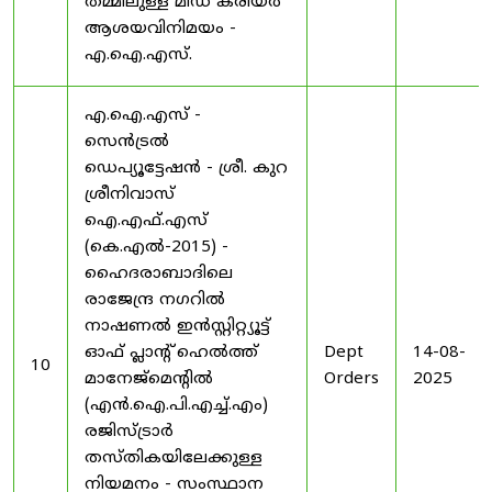
തമ്മിലുള്ള മിഡ് കരിയർ
ആശയവിനിമയം -
എ.ഐ.എസ്.
എ.ഐ.എസ് -
സെൻട്രൽ
ഡെപ്യൂട്ടേഷൻ - ശ്രീ. കുറ
ശ്രീനിവാസ്
ഐ.എഫ്.എസ്
(കെ.എൽ-2015) -
ഹൈദരാബാദിലെ
രാജേന്ദ്ര നഗറിൽ
നാഷണൽ ഇൻസ്റ്റിറ്റ്യൂട്ട്
ഓഫ് പ്ലാന്റ് ഹെൽത്ത്
Dept
14-08-
10
മാനേജ്‌മെന്റിൽ
Orders
2025
(എൻ.ഐ.പി.എച്ച്.എം)
രജിസ്ട്രാർ
തസ്തികയിലേക്കുള്ള
നിയമനം - സംസ്ഥാന