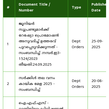
Document Title /
Published
#
Type
Number
Date
ജൂനിയർ
സൂപ്രണ്ടുമാർക്ക്
റേഷ്യോ പ്രൊമോഷൻ
അനുവദിച്ച് ഉത്തരവ്
Dept
25-09-
1
പുറപ്പെടുവിക്കുന്നത് -
Orders
2025
സംബന്ധിച്ച് .നമ്പർ.ഇ3-
1524/2023
തീയതി:24.09.2025
സർക്കിൾ തല വനം
Dept
20-08-
2
കായിക മേള 2025 -
Orders
2025
സംബന്ധിച്ച്
ഐ.എഫ്.എസ് -