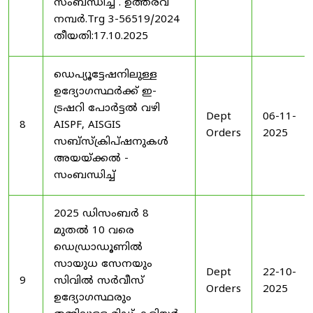
സംബന്ധിച്ച് . ഉത്തരവ്
നമ്പർ.Trg 3-56519/2024
തീയതി:17.10.2025
ഡെപ്യൂട്ടേഷനിലുള്ള
ഉദ്യോഗസ്ഥർക്ക് ഇ-
ട്രഷറി പോർട്ടൽ വഴി
Dept
06-11-
8
AISPF, AISGIS
Orders
2025
സബ്‌സ്‌ക്രിപ്‌ഷനുകൾ
അയയ്ക്കൽ -
സംബന്ധിച്ച്
2025 ഡിസംബർ 8
മുതൽ 10 വരെ
ഡെഡ്രാഡൂണിൽ
സായുധ സേനയും
Dept
22-10-
9
സിവിൽ സർവീസ്
Orders
2025
ഉദ്യോഗസ്ഥരും