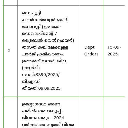
ഡെപ്യൂട്ടി
കൺസർവേറ്റർ ഓഫ്
ഫോറസ്റ്റ് (ഇക്കോ-
ഡെവലപ്മെന്റ് 7
ട്രൈബൽ വെൽഫെയർ)
തസ്തികയിലേക്കുള്ള
Dept
15-09-
5
ചാർജ് ക്രമീകരണം.
Orders
2025
ഉത്തരവ് നമ്പർ. ജി.ഒ.
(ആർ.ടി)
നമ്പർ.3890/2025/
ജി.എ.ഡി.
തീയതി:09.09.2025
ഉദ്യോഗസ്ഥ ഭരണ
പരിഷ്കാര വകുപ്പ് -
ജീവനകാര്യം - 2024
വർഷത്തെ സ്വത്ത് വിവര