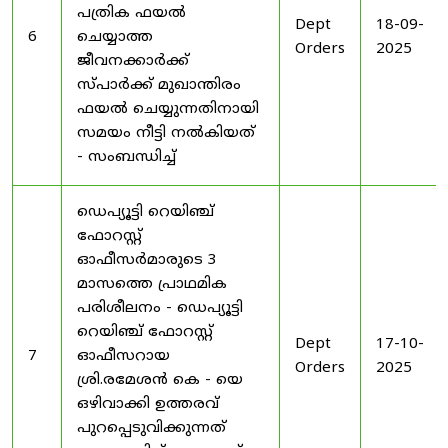
പത്രിക ഫയൽ
Dept
18-09-
6
ചെയ്യാത്ത
Orders
2025
ജീവനക്കാർക്ക്
സ്പാർക്ക് മുഖാന്തിരം
ഫയൽ ചെയ്യുന്നതിനായി
സമയം നീട്ടി നൽകിയത്
- സംബന്ധിച്ച്
ഡെപ്യൂട്ടി റെയിഞ്ച്
ഫോറസ്റ്റ്
ഓഫീസർമാരുടെ 3
മാസത്തെ പ്രാഥമിക
പരിശീലനം - ഡെപ്യൂട്ടി
റെയിഞ്ച് ഫോറസ്റ്റ്
Dept
17-10-
7
ഓഫീസറായ
Orders
2025
ശ്രി.രമേശൻ കെ - യെ
ഒഴിവാക്കി ഉത്തരവ്
പുറപ്പെടുവിക്കുന്നത്