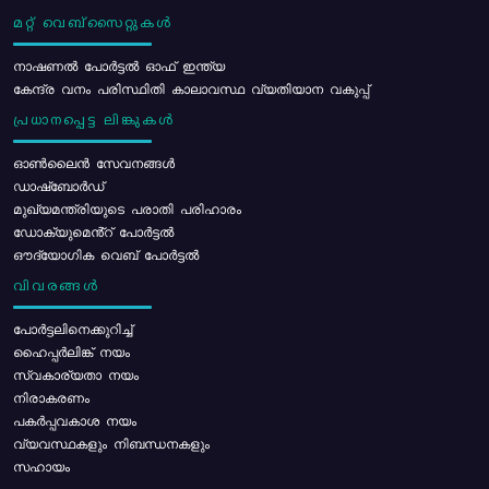
മറ്റ് വെബ്സൈറ്റുകൾ
നാഷണൽ പോർട്ടൽ ഓഫ് ഇന്ത്യ
കേന്ദ്ര വനം പരിസ്ഥിതി കാലാവസ്ഥ വ്യതിയാന വകുപ്പ്
പ്രധാനപ്പെട്ട ലിങ്കുകൾ
ഓൺലൈൻ സേവനങ്ങൾ
ഡാഷ്ബോർഡ്
മുഖ്യമന്ത്രിയുടെ പരാതി പരിഹാരം
ഡോക്യുമെൻ്റ് പോർട്ടൽ
ഔദ്യോഗിക വെബ് പോർട്ടൽ
വിവരങ്ങൾ
പോര്‍ട്ടലിനെക്കുറിച്ച്
ഹൈപ്പർലിങ്ക് നയം
സ്വകാര്യതാ നയം
നിരാകരണം
പകർപ്പവകാശ നയം
വ്യവസ്ഥകളും നിബന്ധനകളും
സഹായം