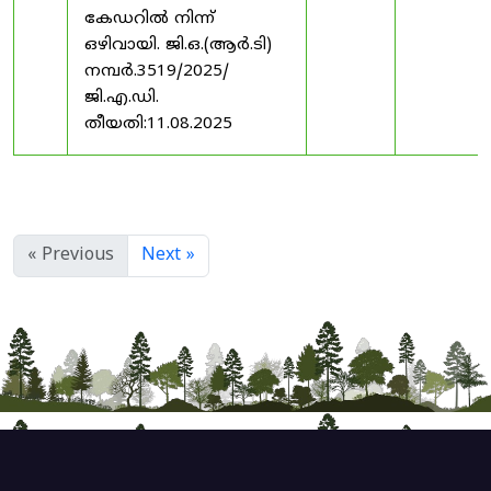
കേഡറിൽ നിന്ന്
ഒഴിവായി. ജി.ഒ.(ആർ.ടി)
നമ്പർ.3519/2025/
ജി.എ.ഡി.
തീയതി:11.08.2025
« Previous
Next »