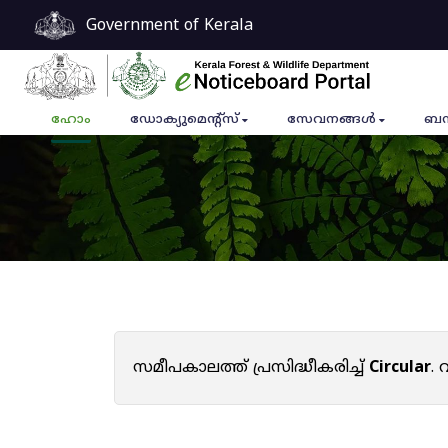
Government of Kerala
ഹോം
ഡോക്യുമെൻ്റ്സ്
സേവനങ്ങൾ
ബന
സമീപകാലത്ത് പ്രസിദ്ധീകരിച്ച്
Circular
.