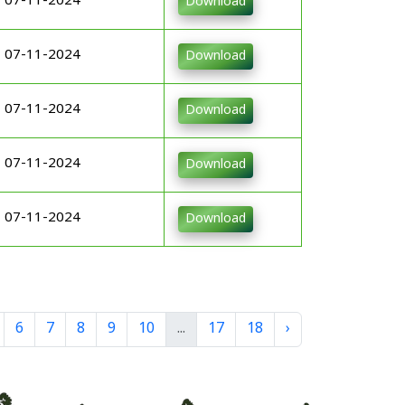
07-11-2024
Download
07-11-2024
Download
07-11-2024
Download
07-11-2024
Download
07-11-2024
Download
6
7
8
9
10
...
17
18
›