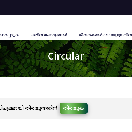
്ധപ്പെടുക
പതിവ് ചോദ്യങ്ങൾ
ജീവനക്കാര്‍ക്കായുള്ള വിവ
Circular
 വിപുലമായി തിരയുന്നതിന്
തിരയുക