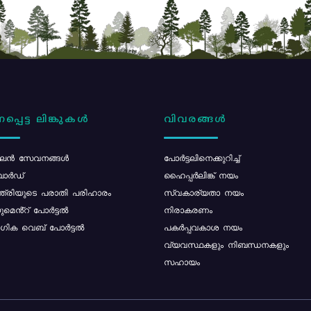
പ്പെട്ട ലിങ്കുകൾ
വിവരങ്ങൾ
ൻ സേവനങ്ങൾ
പോര്‍ട്ടലിനെക്കുറിച്ച്
ോർഡ്
ഹൈപ്പർലിങ്ക് നയം
്ത്രിയുടെ പരാതി പരിഹാരം
സ്വകാര്യതാ നയം
മെൻ്റ് പോർട്ടൽ
നിരാകരണം
ിക വെബ് പോർട്ടൽ
പകർപ്പവകാശ നയം
വ്യവസ്ഥകളും നിബന്ധനകളും
സഹായം