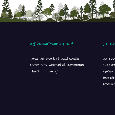
മറ്റ് വെബ്സൈറ്റുകൾ
പ്രധാന
നാഷണൽ പോർട്ടൽ ഓഫ് ഇന്ത്യ
ഓൺലൈ
കേന്ദ്ര വനം പരിസ്ഥിതി കാലാവസ്ഥ
ഡാഷ്ബ
വ്യതിയാന വകുപ്പ്
മുഖ്യമന
ഡോക്യു
ഔദ്യോഗ