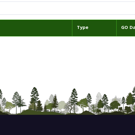
Type
GO D