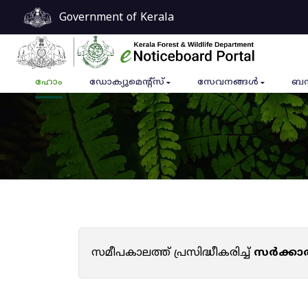
Government of Kerala
ഹോം
ഡോക്യുമെൻ്റ്സ്
സേവനങ്ങൾ
ബന
സമീപകാലത്ത് പ്രസിദ്ധീകരിച്ച്
സർക്കാ