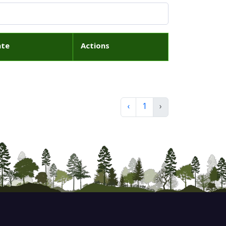
ate
Actions
‹
1
›