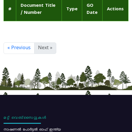
Document Title
GO
#
Type
Actions
/ Number
Date
« Previous
Next »
മറ്റ് വെബ്സൈറ്റുകൾ
നാഷണൽ പോർട്ടൽ ഓഫ് ഇന്ത്യ