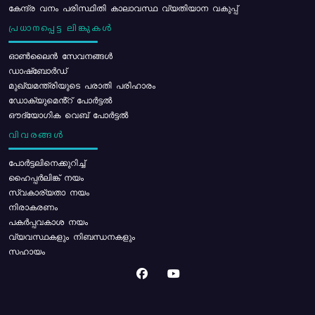
കേന്ദ്ര വനം പരിസ്ഥിതി കാലാവസ്ഥ വ്യതിയാന വകുപ്പ്
പ്രധാനപ്പെട്ട ലിങ്കുകൾ
ഓൺലൈൻ സേവനങ്ങൾ
ഡാഷ്ബോർഡ്
മുഖ്യമന്ത്രിയുടെ പരാതി പരിഹാരം
ഡോക്യുമെൻ്റ് പോർട്ടൽ
ഔദ്യോഗിക വെബ് പോർട്ടൽ
വിവരങ്ങൾ
പോര്‍ട്ടലിനെക്കുറിച്ച്
ഹൈപ്പർലിങ്ക് നയം
സ്വകാര്യതാ നയം
നിരാകരണം
പകർപ്പവകാശ നയം
വ്യവസ്ഥകളും നിബന്ധനകളും
സഹായം