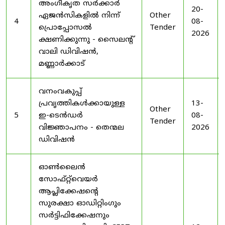
അംഗീകൃത സർക്കാർ
20-
ഏജൻസികളിൽ നിന്ന്
Other
4
08-
പ്രൊപ്പോസൽ
Tender
2026
ക്ഷണിക്കുന്നു - സൈലന്റ്
വാലി ഡിവിഷൻ,
മണ്ണാർക്കാട്
വനംവകുപ്പ്
പ്രവൃത്തികൾക്കായുള്ള
13-
Other
5
ഇ-ടെൻഡർ
08-
Tender
വിജ്ഞാപനം - തെന്മല
2026
ഡിവിഷൻ
ഓൺലൈൻ
സോഫ്റ്റ്‌വെയർ
ആപ്ലിക്കേഷന്റെ
സുരക്ഷാ ഓഡിറ്റിംഗും
സർട്ടിഫിക്കേഷനും