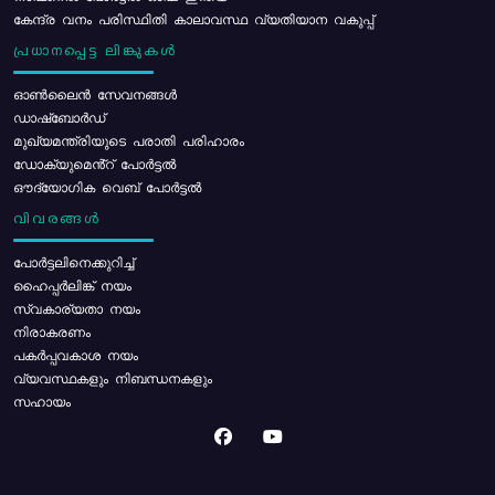
കേന്ദ്ര വനം പരിസ്ഥിതി കാലാവസ്ഥ വ്യതിയാന വകുപ്പ്
പ്രധാനപ്പെട്ട ലിങ്കുകൾ
ഓൺലൈൻ സേവനങ്ങൾ
ഡാഷ്ബോർഡ്
മുഖ്യമന്ത്രിയുടെ പരാതി പരിഹാരം
ഡോക്യുമെൻ്റ് പോർട്ടൽ
ഔദ്യോഗിക വെബ് പോർട്ടൽ
വിവരങ്ങൾ
പോര്‍ട്ടലിനെക്കുറിച്ച്
ഹൈപ്പർലിങ്ക് നയം
സ്വകാര്യതാ നയം
നിരാകരണം
പകർപ്പവകാശ നയം
വ്യവസ്ഥകളും നിബന്ധനകളും
സഹായം