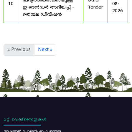
പ്രവൃത്തികൾക്കായുള്ള
Other
10
08-
ഇ-ടെൻഡർ അറിയിപ്പ് -
Tender
2026
തെന്മല ഡിവിഷൻ
« Previous
Next »
മറ്റ് വെബ്സൈറ്റുകൾ
നാഷണൽ പോർട്ടൽ ഓഫ് ഇന്ത്യ