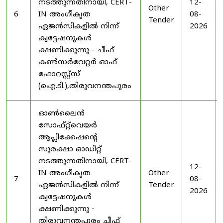
നടത്തുന്നതിനായി, CERT-
12-
Other
6
IN അംഗീകൃത
08-
Tender
ഏജൻസികളിൽ നിന്ന്
2026
ക്വട്ടേഷനുകൾ
ക്ഷണിക്കുന്നു - ചീഫ്
കൺസർവേറ്റർ ഓഫ്
ഫോറസ്റ്റ്സ്
(ഐ.ടി.),തിരുവനന്തപുരം
ഓൺലൈൻ
സോഫ്റ്റ്‌വെയർ
ആപ്ലിക്കേഷന്റെ
സുരക്ഷാ ഓഡിറ്റ്
നടത്തുന്നതിനായി, CERT-
12-
IN അംഗീകൃത
Other
7
08-
ഏജൻസികളിൽ നിന്ന്
Tender
2026
ക്വട്ടേഷനുകൾ
ക്ഷണിക്കുന്നു -
തിരുവനന്തപുരം ചീഫ്