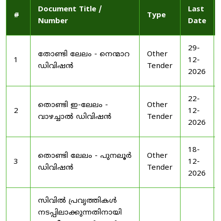
Document Title /
Last
#
Type
Number
Date
29-
തോണ്ടി ലേലം - നെന്മാറ
Other
1
12-
ഡിവിഷൻ
Tender
2026
22-
തൊണ്ടി ഇ-ലേലം -
Other
2
12-
വാഴച്ചാൽ ഡിവിഷൻ
Tender
2026
18-
തൊണ്ടി ലേലം - പുനലൂർ
Other
3
12-
ഡിവിഷൻ
Tender
2026
സിവിൽ പ്രവൃത്തികൾ
നടപ്പിലാക്കുന്നതിനായി