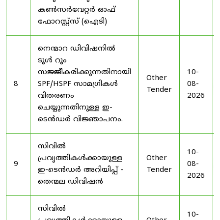
കൺസർവേറ്റർ ഓഫ്
ഫോറസ്റ്റ്സ് (ഐടി)
നെന്മാറ ഡിവിഷനിൽ
ടൂൾ റൂം
സജ്ജീകരിക്കുന്നതിനായി
10-
Other
8
SPF/HSPF സാമഗ്രികൾ
08-
Tender
വിതരണം
2026
ചെയ്യുന്നതിനുള്ള ഇ-
ടെൻഡർ വിജ്ഞാപനം.
സിവിൽ
10-
പ്രവൃത്തികൾക്കായുള്ള
Other
9
08-
ഇ-ടെൻഡർ അറിയിപ്പ് -
Tender
2026
തെന്മല ഡിവിഷൻ
സിവിൽ
10-