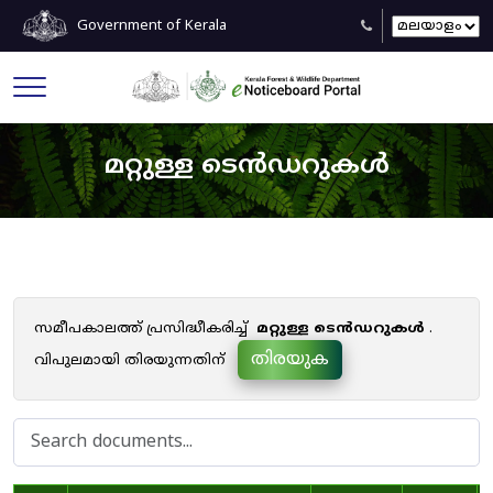
Government of Kerala
മറ്റുള്ള ടെൻഡറുകൾ
സമീപകാലത്ത് പ്രസിദ്ധീകരിച്ച്
മറ്റുള്ള ടെൻഡറുകൾ
.
തിരയുക
വിപുലമായി തിരയുന്നതിന്