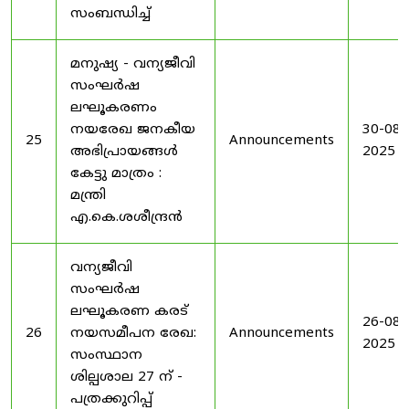
സംബന്ധിച്ച്
മനുഷ്യ - വന്യജീവി
സംഘർഷ
ലഘൂകരണം
നയരേഖ ജനകീയ
30-08-
25
Announcements
അഭിപ്രായങ്ങൾ
2025
കേട്ടു മാത്രം :
മന്ത്രി
എ.കെ.ശശീന്ദ്രൻ
വന്യജീവി
സംഘർഷ
ലഘൂകരണ കരട്
26-08-
26
നയസമീപന രേഖ:
Announcements
2025
സംസ്ഥാന
ശില്പശാല 27 ന് -
പത്രക്കുറിപ്പ്