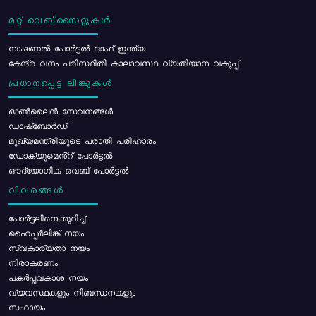
മറ്റ് വെബ്സൈറ്റുകൾ
നാഷണൽ പോർട്ടൽ ഓഫ് ഇന്ത്യ
കേന്ദ്ര വനം പരിസ്ഥിതി കാലാവസ്ഥ വ്യതിയാന വകുപ്പ്
പ്രധാനപ്പെട്ട ലിങ്കുകൾ
ഓൺലൈൻ സേവനങ്ങൾ
ഡാഷ്ബോർഡ്
മുഖ്യമന്ത്രിയുടെ പരാതി പരിഹാരം
ഡോക്യുമെൻ്റ് പോർട്ടൽ
ഔദ്യോഗിക വെബ് പോർട്ടൽ
വിവരങ്ങൾ
പോര്‍ട്ടലിനെക്കുറിച്ച്
ഹൈപ്പർലിങ്ക് നയം
സ്വകാര്യതാ നയം
നിരാകരണം
പകർപ്പവകാശ നയം
വ്യവസ്ഥകളും നിബന്ധനകളും
സഹായം