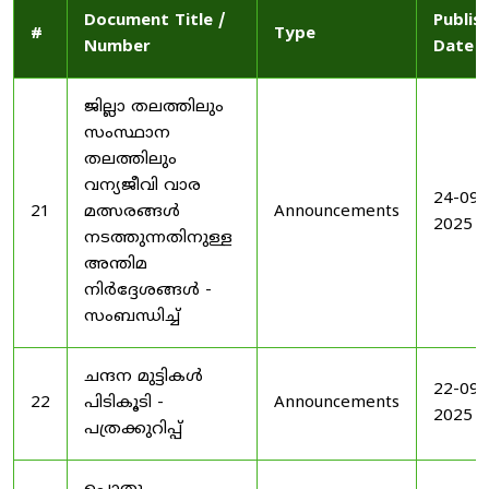
Document Title /
Publis
#
Type
Number
Date
ജില്ലാ തലത്തിലും
സംസ്ഥാന
തലത്തിലും
വന്യജീവി വാര
24-09-
21
മത്സരങ്ങൾ
Announcements
2025
നടത്തുന്നതിനുള്ള
അന്തിമ
നിർദ്ദേശങ്ങൾ -
സംബന്ധിച്ച്
ചന്ദന മുട്ടികൾ
22-09-
22
പിടികൂടി -
Announcements
2025
പത്രക്കുറിപ്പ്