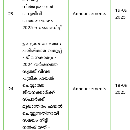
പൊതു
നിർദ്ദേശങ്ങൾ
19-09-
23
വന്യജീവി
Announcements
2025
വാരാഘോഷം
2025 -സംബന്ധിച്ച്
ഉദ്യോഗസ്ഥ ഭരണ
പരിഷ്കാര വകുപ്പ്
- ജീവനകാര്യം -
2024 വർഷത്തെ
സ്വത്ത് വിവര
പത്രിക ഫയൽ
ചെയ്യാത്ത
18-09-
24
Announcements
ജീവനക്കാർക്ക്
2025
സ്പാർക്ക്
മുഖാന്തിരം ഫയൽ
ചെയ്യുന്നതിനായി
സമയം നീട്ടി
നൽകിയത് -