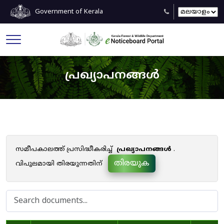
Government of Kerala
പ്രഖ്യാപനങ്ങൾ
സമീപകാലത്ത് പ്രസിദ്ധീകരിച്ച്
പ്രഖ്യാപനങ്ങൾ
.
തിരയുക
വിപുലമായി തിരയുന്നതിന്