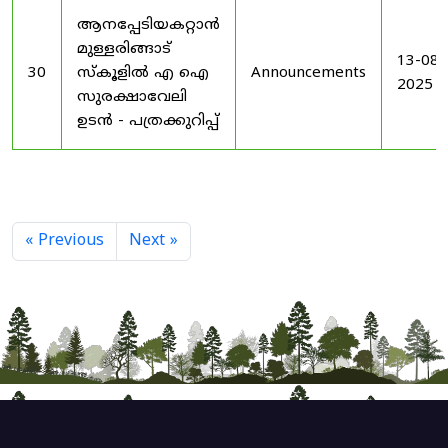
ആനപ്പേടിയകറ്റാൻ
മുള്ളരിങ്ങാട്
13-08-
30
സ്കൂളിൽ എ ഐ
Announcements
2025
സുരക്ഷാവേലി
ഉടൻ - പത്രക്കുറിപ്പ്
« Previous
Next »