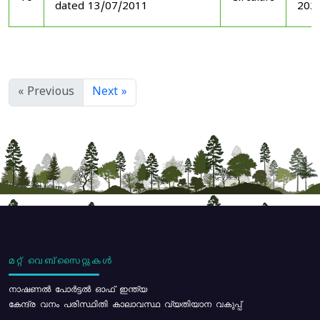
dated 13/07/2011
202
« Previous
Next »
മറ്റ് വെബ്സൈറ്റുകൾ
നാഷണൽ പോർട്ടൽ ഓഫ് ഇന്ത്യ
കേന്ദ്ര വനം പരിസ്ഥിതി കാലാവസ്ഥ വ്യതിയാന വകുപ്പ്