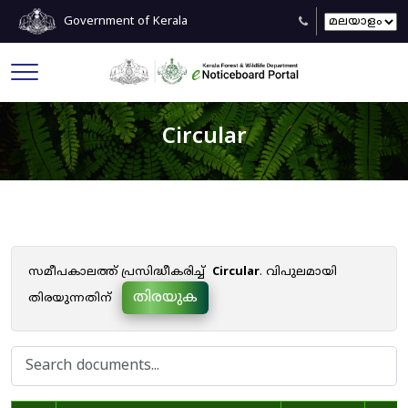
Government of Kerala
Circular
സമീപകാലത്ത് പ്രസിദ്ധീകരിച്ച്
Circular
. വിപുലമായി
തിരയുക
തിരയുന്നതിന്