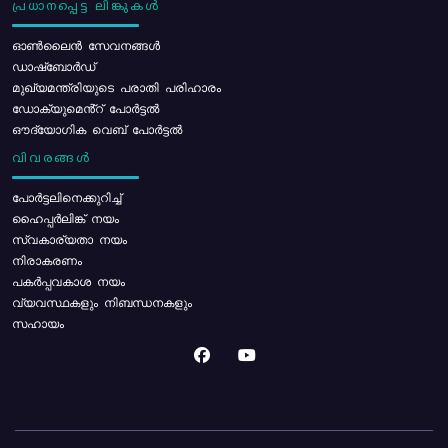
പ്രധാനപ്പെട്ട ലിങ്കുകൾ
ഓൺലൈൻ സേവനങ്ങൾ
ഡാഷ്ബോർഡ്
മുഖ്യമന്ത്രിയുടെ പരാതി പരിഹാരം
ഡോക്യുമെൻ്റ് പോർട്ടൽ
ഔദ്യോഗിക വെബ് പോർട്ടൽ
വിവരങ്ങൾ
പോര്‍ട്ടലിനെക്കുറിച്ച്
ഹൈപ്പർലിങ്ക് നയം
സ്വകാര്യതാ നയം
നിരാകരണം
പകർപ്പവകാശ നയം
വ്യവസ്ഥകളും നിബന്ധനകളും
സഹായം