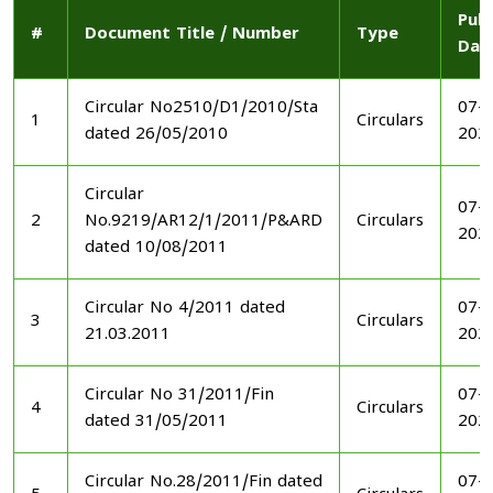
Publ
#
Document Title / Number
Type
Dat
Circular No2510/D1/2010/Sta
07-1
1
Circulars
dated 26/05/2010
202
Circular
07-1
2
No.9219/AR12/1/2011/P&ARD
Circulars
202
dated 10/08/2011
Circular No 4/2011 dated
07-1
3
Circulars
21.03.2011
202
Circular No 31/2011/Fin
07-1
4
Circulars
dated 31/05/2011
202
Circular No.28/2011/Fin dated
07-1