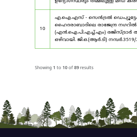
ഉദ്യോഗസ്ഥരും തമ്മിലുള്ള മിഡ
എ.ഐ.എസ് - സെൻട്രൽ ഡെപ്യൂട്ടേഷ
ഹൈദരാബാദിലെ രാജേന്ദ്ര നഗറിൽ നാഷണ
10
(എൻ.ഐ.പി.എച്ച്.എം) രജിസ്ട്രാർ
ഒഴിവായി. ജി.ഒ.(ആർ.ടി) നമ്പർ.3519
Showing
1
to
10
of
89
results