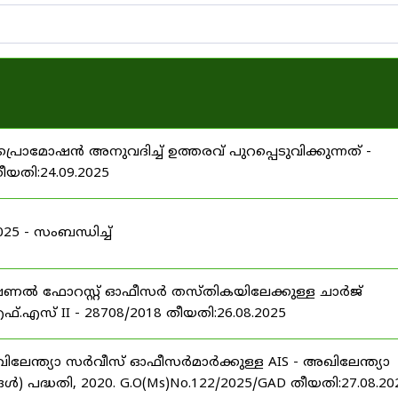
പ്രൊമോഷൻ അനുവദിച്ച് ഉത്തരവ് പുറപ്പെടുവിക്കുന്നത് -
തീയതി:24.09.2025
 - സംബന്ധിച്ച്
ഷണൽ ഫോറസ്റ്റ് ഓഫീസർ തസ്തികയിലേക്കുള്ള ചാർജ്
്.എസ് II - 28708/2018 തീയതി:26.08.2025
ിലേന്ത്യാ സർവീസ് ഓഫീസർമാർക്കുള്ള AIS - അഖിലേന്ത്യാ
പദ്ധതി, 2020. G.O(Ms)No.122/2025/GAD തീയതി:27.08.20