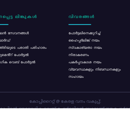
പ്പെട്ട ലിങ്കുകൾ
വിവരങ്ങൾ
ൻ സേവനങ്ങൾ
പോര്‍ട്ടലിനെക്കുറിച്ച്
ോർഡ്
ഹൈപ്പർലിങ്ക് നയം
്ത്രിയുടെ പരാതി പരിഹാരം
സ്വകാര്യതാ നയം
മെൻ്റ് പോർട്ടൽ
നിരാകരണം
ിക വെബ് പോർട്ടൽ
പകർപ്പവകാശ നയം
വ്യവസ്ഥകളും നിബന്ധനകളും
സഹായം
കോപ്പിറൈറ്റ് @ കേരള വനം വകുപ്പ്.
പ്പിന്റെ ഔദ്യോഗിക വെബ്-പോർട്ടലിന്റെ ഭാഗമാണ് ഈ പോർട്ട
ത്തിന്റെ ഉടമസ്ഥാവകാശം കേരള വനം വകുപ്പിനാണ്. പോർട്ടൽ 
ചെയ്തിട്ടുള്ളത്
സി-ഡിറ്റ്
ആണ്.