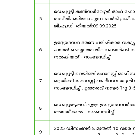
ഡെപ്യൂട്ടി കൺസർവേറ്റർ ഓഫ് ഫോ
5
തസ്തികയിലേക്കുള്ള ചാർജ് ക്രമീകര
ജി.എ.ഡി. തീയതി:09.09.2025
ഉദ്യോഗസ്ഥ ഭരണ പരിഷ്കാര വകുപ്പ്
6
ഫയൽ ചെയ്യാത്ത ജീവനക്കാർക്ക് സ്
നൽകിയത് - സംബന്ധിച്ച്
ഡെപ്യൂട്ടി റെയിഞ്ച് ഫോറസ്റ്റ് ഓഫ
7
റെയിഞ്ച് ഫോറസ്റ്റ് ഓഫീസറായ ശ്രി.
സംബന്ധിച്ച് . ഉത്തരവ് നമ്പർ.Trg 3
ഡെപ്യൂട്ടേഷനിലുള്ള ഉദ്യോഗസ്ഥർക്ക
8
അയയ്ക്കൽ - സംബന്ധിച്ച്
2025 ഡിസംബർ 8 മുതൽ 10 വരെ
9