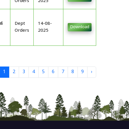
Orders
2025
-
ിൽ
Dept
14-08-
Download
Orders
2025
1
2
3
4
5
6
7
8
9
›