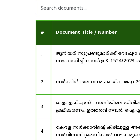
#
Document Title / Number
ജൂനിയർ സൂപ്രണ്ടുമാർക്ക് റേഷ്യോ 
1
സംബന്ധിച്ച് .നമ്പർ.ഇ3-1524/2023 
2
സർക്കിൾ തല വനം കായിക മേള 2025
ഐ.എഫ്.എസ് - റാന്നിയിലെ ഡിവി
3
ക്രമീകരണം. ഉത്തരവ് നമ്പർ. ഐ.എഫ
കേരള സർക്കാരിന്റെ കീഴിലുള്ള അഖ
4
സർവീസസ് (മെഡിക്കൽ സൗകര്യങ്ങൾ) 