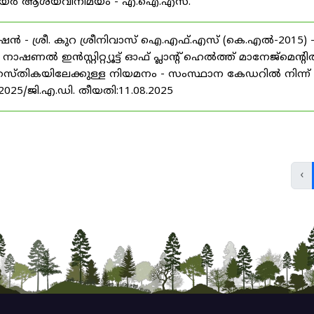
് കരിയർ ആശയവിനിമയം - എ.ഐ.എസ്.
ൻ - ശ്രീ. കുറ ശ്രീനിവാസ് ഐ.എഫ്.എസ് (കെ.എൽ-2015) 
ൽ ഇൻസ്റ്റിറ്റ്യൂട്ട് ഓഫ് പ്ലാന്റ് ഹെൽത്ത് മാനേജ്‌മെന്റ
 തസ്തികയിലേക്കുള്ള നിയമനം - സംസ്ഥാന കേഡറിൽ നിന്ന്
/2025/ജി.എ.ഡി. തീയതി:11.08.2025
‹