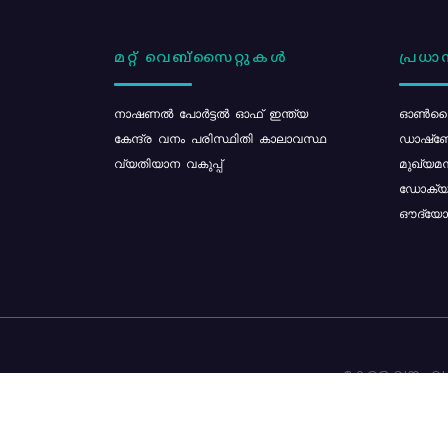
മറ്റ് വെബ്സൈറ്റുകൾ
പ്രധാന
നാഷണൽ പോർട്ടൽ ഓഫ് ഇന്ത്യ
ഓൺലൈ
കേന്ദ്ര വനം പരിസ്ഥിതി കാലാവസ്ഥ
ഡാഷ്ബ
വ്യതിയാന വകുപ്പ്
മുഖ്യമന
ഡോക്യു
ഔദ്യോഗ
കേരള വനം വകു
ഉള്ളടക്ക