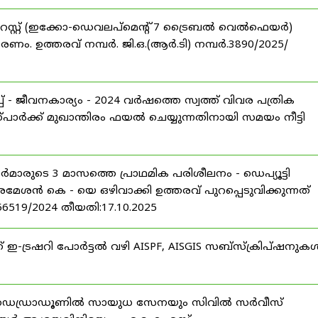
റസ്റ്റ് (ഇക്കോ-ഡെവലപ്മെന്റ് 7 ട്രൈബൽ വെൽഫെയർ)
ണം. ഉത്തരവ് നമ്പർ. ജി.ഒ.(ആർ.ടി) നമ്പർ.3890/2025/
 - ജീവനകാര്യം - 2024 വർഷത്തെ സ്വത്ത് വിവര പത്രിക
പാർക്ക് മുഖാന്തിരം ഫയൽ ചെയ്യുന്നതിനായി സമയം നീട്ടി
ീസർമാരുടെ 3 മാസത്തെ പ്രാഥമിക പരിശീലനം - ഡെപ്യൂട്ടി
രമേശൻ കെ - യെ ഒഴിവാക്കി ഉത്തരവ് പുറപ്പെടുവിക്കുന്നത്
-56519/2024 തീയതി:17.10.2025
് ഇ-ട്രഷറി പോർട്ടൽ വഴി AISPF, AISGIS സബ്‌സ്‌ക്രിപ്‌ഷനുക
 ഡെഡ്രാഡൂണിൽ സായുധ സേനയും സിവിൽ സർവീസ്