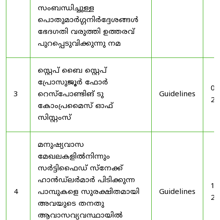
സംബന്ധിച്ചുള്ള
പൊതുമാർഗ്ഗനിർദ്ദേശങ്ങൾ
ഭേദഗതി വരുത്തി ഉത്തരവ്
പുറപ്പെടുവിക്കുന്നു നമ
സ്റ്റെപ് ബൈ സ്റ്റെപ്
പ്രോസുജൂർ ഫോർ
03
3
റെസ്‌പോണ്ടിങ് ടു
Guidelines
20
കോംപ്രമൈസ് ഓഫ്
സിസ്റ്റംസ്
മനുഷ്യവാസ
മേഖലകളിൽനിന്നും
സർട്ടിഫൈഡ് സ്നേക്ക്
ഹാൻഡ്‌ലർമാർ പിടിക്കുന്ന
19
4
പാമ്പുകളെ സുരക്ഷിതമായി
Guidelines
20
അവയുടെ തനതു
ആവാസവ്യവസ്ഥായിൽ