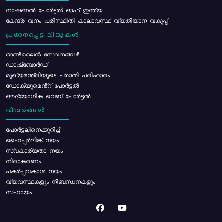
നാഷണൽ പോർട്ടൽ ഓഫ് ഇന്ത്യ
കേന്ദ്ര വനം പരിസ്ഥിതി കാലാവസ്ഥ വ്യതിയാന വകുപ്പ്
പ്രധാനപ്പെട്ട ലിങ്കുകൾ
ഓൺലൈൻ സേവനങ്ങൾ
ഡാഷ്ബോർഡ്
മുഖ്യമന്ത്രിയുടെ പരാതി പരിഹാരം
ഡോക്യുമെൻ്റ് പോർട്ടൽ
ഔദ്യോഗിക വെബ് പോർട്ടൽ
വിവരങ്ങൾ
പോര്‍ട്ടലിനെക്കുറിച്ച്
ഹൈപ്പർലിങ്ക് നയം
സ്വകാര്യതാ നയം
നിരാകരണം
പകർപ്പവകാശ നയം
വ്യവസ്ഥകളും നിബന്ധനകളും
സഹായം