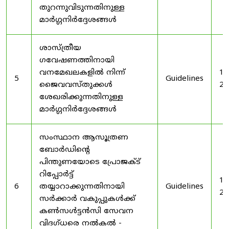
തുറന്നുവിടുന്നതിനുള്ള
മാർഗ്ഗനിർദ്ദേശങ്ങൾ
ശാസ്ത്രീയ
ഗവേഷണത്തിനായി
വനമേഖലകളിൽ നിന്ന്
19
5
Guidelines
ജൈവവസ്തുക്കൾ
20
ശേഖരിക്കുന്നതിനുള്ള
മാർഗ്ഗനിർദ്ദേശങ്ങൾ
സംസ്ഥാന ആസൂത്രണ
ബോർഡിൻ്റെ
പിന്തുണയോടെ പ്രോജക്ട്
റിപ്പോർട്ട്
19
6
തയ്യാറാക്കുന്നതിനായി
Guidelines
20
സർക്കാർ വകുപ്പുകൾക്ക്
കൺസൾട്ടൻസി സേവന
വിദഗ്ധരെ നൽകൽ -