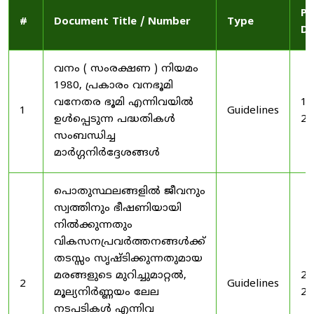
Pu
#
Document Title / Number
Type
Da
വനം ( സംരക്ഷണ ) നിയമം
1980, പ്രകാരം വനഭൂമി
വനേതര ഭൂമി എന്നിവയിൽ
19
1
Guidelines
ഉൾപ്പെടുന്ന പദ്ധതികൾ
20
സംബന്ധിച്ച
മാർഗ്ഗനിർദ്ദേശങ്ങൾ
പൊതുസ്ഥലങ്ങളിൽ ജീവനും
സ്വത്തിനും ഭീഷണിയായി
നിൽക്കുന്നതും
വികസനപ്രവർത്തനങ്ങൾക്ക്
തടസ്സം സൃഷ്ടിക്കുന്നതുമായ
മരങ്ങളുടെ മുറിച്ചുമാറ്റൽ,
20
2
Guidelines
മൂല്യനിർണ്ണയം ലേല
20
നടപടികൾ എന്നിവ