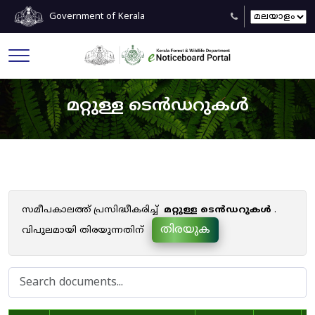
Government of Kerala
മറ്റുള്ള ടെൻഡറുകൾ
സമീപകാലത്ത് പ്രസിദ്ധീകരിച്ച്
മറ്റുള്ള ടെൻഡറുകൾ
.
തിരയുക
വിപുലമായി തിരയുന്നതിന്