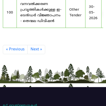
വനവൽക്കരണ
30-
പ്രവൃത്തികൾക്കുള്ള ഇ-
Other
100
05-
ടെൻഡർ വിജ്ഞാപനം
Tender
2026
- തെന്മല ഡിവിഷൻ
« Previous
Next »
മറ്റ് വെബ്സൈറ്റുകൾ