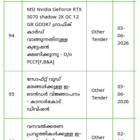
MSI Nvidia GeForce RTX
5070 shadow 2X OC 12
GB GDDR7 ഗ്രാഫിക്
03-
കാർഡ്
Other
94
06-
വാങ്ങുന്നതിനുള്ള
Tender
2026
ക്വട്ടേഷൻ
ക്ഷണിക്കുന്നു - O/o
PCCF(F,B&A)
സോഫ്റ്റ് വുഡ്
മരങ്ങൾക്കുള്ള ഇ-
03-
Other
95
ടെൻഡർ വിജ്ഞാപനം
06-
Tender
- കാസർകോട്
2026
ഡിവിഷൻ
വനവൽക്കരണ
പ്രവൃത്തികൾക്കുള്ള ഇ-
02-
Other