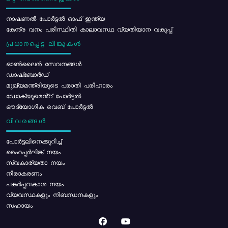
നാഷണൽ പോർട്ടൽ ഓഫ് ഇന്ത്യ
കേന്ദ്ര വനം പരിസ്ഥിതി കാലാവസ്ഥ വ്യതിയാന വകുപ്പ്
പ്രധാനപ്പെട്ട ലിങ്കുകൾ
ഓൺലൈൻ സേവനങ്ങൾ
ഡാഷ്ബോർഡ്
മുഖ്യമന്ത്രിയുടെ പരാതി പരിഹാരം
ഡോക്യുമെൻ്റ് പോർട്ടൽ
ഔദ്യോഗിക വെബ് പോർട്ടൽ
വിവരങ്ങൾ
പോര്‍ട്ടലിനെക്കുറിച്ച്
ഹൈപ്പർലിങ്ക് നയം
സ്വകാര്യതാ നയം
നിരാകരണം
പകർപ്പവകാശ നയം
വ്യവസ്ഥകളും നിബന്ധനകളും
സഹായം