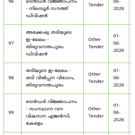
96
ടെൻഡർ വിജ്ഞാപനം
06-
Tender
- നിലമ്പൂർ സൗത്ത്
2026
ഡിവിഷൻ
അക്കേഷ്യ തടിയുടെ
01-
ഇ-ലേലം -
Other
97
06-
തിരുവനന്തപുരം
Tender
2026
ഡിവിഷൻ
തടിയുടെ ഇ-ലേലം -
01-
Other
98
തടി വിൽപ്പന വിഭാഗം,
06-
Tender
തിരുവനന്തപുരം
2026
ടെൻഡർ വിജ്ഞാപനം
01-
- സംസ്ഥാന വന
Other
99
06-
വികസന ഏജൻസി,
Tender
2026
കേരളം