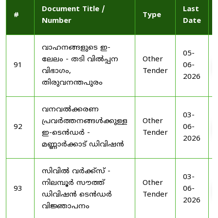
Document Title /
Last
#
Type
Number
Date
വാഹനങ്ങളുടെ ഇ-
05-
ലേലം - തടി വിൽപ്പന
Other
91
06-
വിഭാഗം,
Tender
2026
തിരുവനന്തപുരം
വനവൽക്കരണ
03-
പ്രവർത്തനങ്ങൾക്കുള്ള
Other
92
06-
ഇ-ടെൻഡർ -
Tender
2026
മണ്ണാർക്കാട് ഡിവിഷൻ
സിവിൽ വർക്ക്സ് -
03-
നിലമ്പൂർ സൗത്ത്
Other
93
06-
ഡിവിഷൻ ടെൻഡർ
Tender
2026
വിജ്ഞാപനം