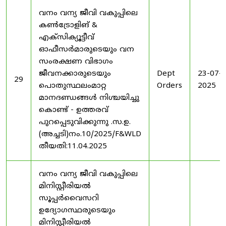
വനം വന്യ ജീവി വകുപ്പിലെ
കൺട്രോളിങ് &
എക്സിക്യൂട്ടീവ്
ഓഫീസർമാരുടെയും വന
സംരക്ഷണ വിഭാഗം
ജീവനക്കാരുടെയും
Dept
23-07-
29
പൊതുസ്ഥലംമാറ്റ
Orders
2025
മാനദണ്ഡങ്ങൾ നിശ്ചയിച്ചു
കൊണ്ട് - ഉത്തരവ്
പുറപ്പെടുവിക്കുന്നു .സ.ഉ.
(അച്ചടി)നം.10/2025/F&WLD
തീയതി:11.04.2025
വനം വന്യ ജീവി വകുപ്പിലെ
മിനിസ്റ്റീരിയൽ
സൂപ്പർവൈസറി
ഉദ്യോഗസ്ഥരുടെയും
മിനിസ്റ്റീരിയൽ