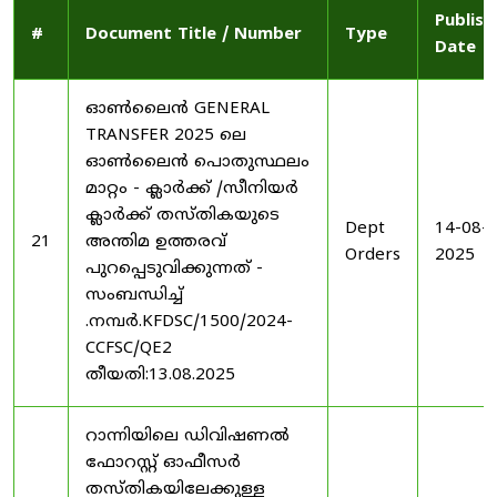
Publish
#
Document Title / Number
Type
Date
ഓൺലൈൻ GENERAL
TRANSFER 2025 ലെ
ഓൺലൈൻ പൊതുസ്ഥലം
മാറ്റം - ക്ലാർക്ക് /സീനിയർ
ക്ലാർക്ക് തസ്തികയുടെ
Dept
14-08-
21
അന്തിമ ഉത്തരവ്
Orders
2025
പുറപ്പെടുവിക്കുന്നത് -
സംബന്ധിച്ച്
.നമ്പർ.KFDSC/1500/2024-
CCFSC/QE2
തീയതി:13.08.2025
റാന്നിയിലെ ഡിവിഷണൽ
ഫോറസ്റ്റ് ഓഫീസർ
തസ്തികയിലേക്കുള്ള