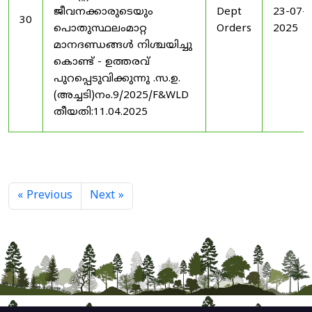
ജീവനക്കാരുടെയും
Dept
23-07-
30
പൊതുസ്ഥലംമാറ്റ
Orders
2025
മാനദണ്ഡങ്ങൾ നിശ്ചയിച്ചു
കൊണ്ട് - ഉത്തരവ്
പുറപ്പെടുവിക്കുന്നു .സ.ഉ.
(അച്ചടി)നം.9/2025/F&WLD
തീയതി:11.04.2025
« Previous
Next »