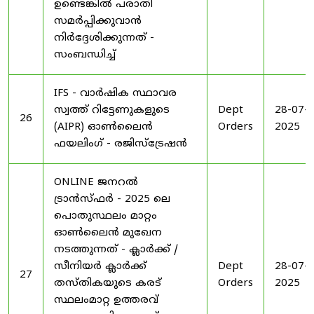
ഉണ്ടെങ്കിൽ പരാതി
സമർപ്പിക്കുവാൻ
നിർദ്ദേശിക്കുന്നത് -
സംബന്ധിച്ച്
IFS - വാർഷിക സ്ഥാവര
സ്വത്ത് റിട്ടേണുകളുടെ
Dept
28-07-
26
(AIPR) ഓൺലൈൻ
Orders
2025
ഫയലിംഗ് - രജിസ്ട്രേഷൻ
ONLINE ജനറൽ
ട്രാൻസ്ഫർ - 2025 ലെ
പൊതുസ്ഥലം മാറ്റം
ഓൺലൈൻ മുഖേന
നടത്തുന്നത് - ക്ലാർക്ക് /
സീനിയർ ക്ലാർക്ക്
Dept
28-07-
27
തസ്തികയുടെ കരട്
Orders
2025
സ്ഥലംമാറ്റ ഉത്തരവ്