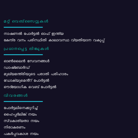
മറ്റ് വെബ്സൈറ്റുകൾ
നാഷണൽ പോർട്ടൽ ഓഫ് ഇന്ത്യ
കേന്ദ്ര വനം പരിസ്ഥിതി കാലാവസ്ഥ വ്യതിയാന വകുപ്പ്
പ്രധാനപ്പെട്ട ലിങ്കുകൾ
ഓൺലൈൻ സേവനങ്ങൾ
ഡാഷ്ബോർഡ്
മുഖ്യമന്ത്രിയുടെ പരാതി പരിഹാരം
ഡോക്യുമെൻ്റ് പോർട്ടൽ
ഔദ്യോഗിക വെബ് പോർട്ടൽ
വിവരങ്ങൾ
പോര്‍ട്ടലിനെക്കുറിച്ച്
ഹൈപ്പർലിങ്ക് നയം
സ്വകാര്യതാ നയം
നിരാകരണം
പകർപ്പവകാശ നയം