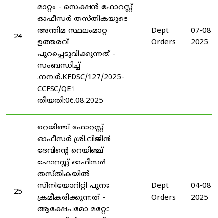
മാറ്റം - സെക്ഷൻ ഫോറസ്റ്റ്
ഓഫീസർ തസ്തികയുടെ
അന്തിമ സ്ഥലംമാറ്റ
Dept
07-08-
24
ഉത്തരവ്
Orders
2025
പുറപ്പെടുവിക്കുന്നത് -
സംബന്ധിച്ച്
.നമ്പർ.KFDSC/127/2025-
CCFSC/QE1
തീയതി:06.08.2025
റെയിഞ്ച് ഫോറസ്റ്റ്
ഓഫീസർ ശ്രി.വിജിൻ
ദേവിന്റെ റെയിഞ്ച്
ഫോറസ്റ്റ് ഓഫീസർ
തസ്തികയിൽ
സീനിയോറിറ്റി പുനഃ
Dept
04-08-
25
ക്രമീകരിക്കുന്നത് -
Orders
2025
ആക്ഷേപമോ മറ്റോ