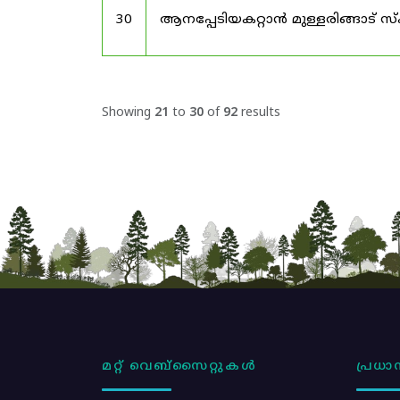
30
ആനപ്പേടിയകറ്റാൻ മുള്ളരിങ്ങാട് സ
Showing
21
to
30
of
92
results
മറ്റ് വെബ്സൈറ്റുകൾ
പ്രധാന