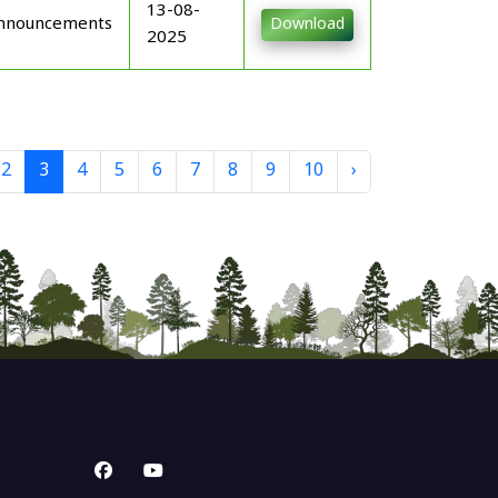
13-08-
nnouncements
Download
2025
2
3
4
5
6
7
8
9
10
›