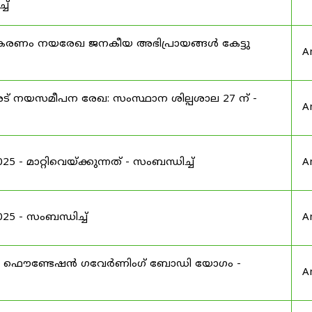
ച്
ൂകരണം നയരേഖ ജനകീയ അഭിപ്രായങ്ങൾ കേട്ടു
A
 നയസമീപന രേഖ: സംസ്ഥാന ശില്പശാല 27 ന് -
A
 മാറ്റിവെയ്ക്കുന്നത് - സംബന്ധിച്ച്
A
 - സംബന്ധിച്ച്
A
ഫൌണ്ടേഷൻ ഗവേർണിംഗ് ബോഡി യോഗം -
A