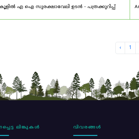
്കൂളിൽ എ ഐ സുരക്ഷാവേലി ഉടൻ - പത്രക്കുറിപ്പ്
A
‹
1
പ്പെട്ട ലിങ്കുകൾ
വിവരങ്ങൾ