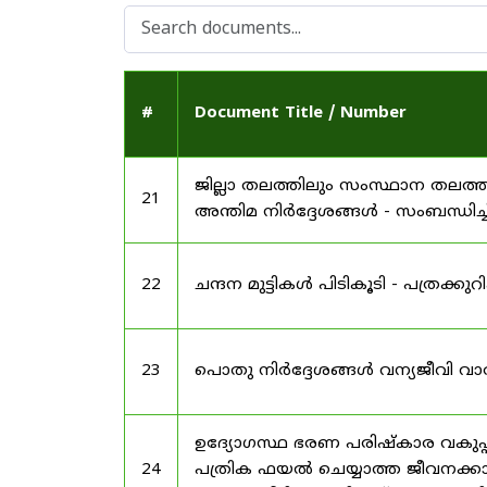
#
Document Title / Number
ജില്ലാ തലത്തിലും സംസ്ഥാന തലത്ത
21
അന്തിമ നിർദ്ദേശങ്ങൾ - സംബന്ധിച്ച
22
ചന്ദന മുട്ടികൾ പിടികൂടി - പത്രക്കുറിപ്
23
പൊതു നിർദ്ദേശങ്ങൾ വന്യജീവി വാ
ഉദ്യോഗസ്ഥ ഭരണ പരിഷ്കാര വകുപ്പ്
24
പത്രിക ഫയൽ ചെയ്യാത്ത ജീവനക്കാർ