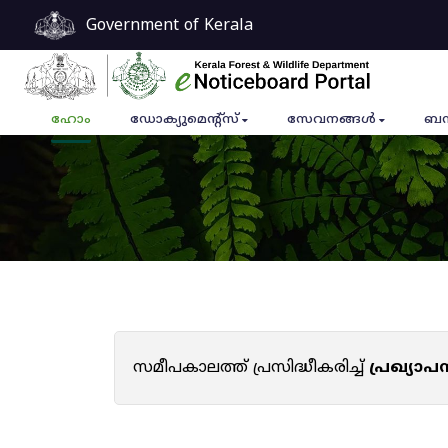
Government of Kerala
ഹോം
ഡോക്യുമെൻ്റ്സ്
സേവനങ്ങൾ
ബന
സമീപകാലത്ത് പ്രസിദ്ധീകരിച്ച്
പ്രഖ്യാ