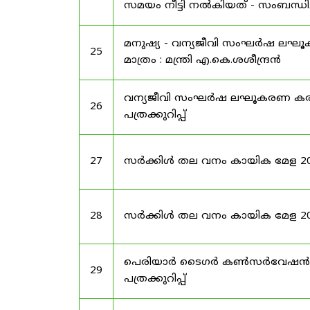
സമയം നീട്ടി നൽകിയത് - സംബന്ധിച്
മനുഷ്യ - വന്യജീവി സംഘർഷ ലഘ
25
മാത്രം : മന്ത്രി എ.കെ.ശശീന്ദ്രൻ
വന്യജീവി സംഘർഷ ലഘൂകരണ കരട്
26
പത്രക്കുറിപ്പ്
27
സർക്കിൾ തല വനം കായിക മേള 2025 -
28
സർക്കിൾ തല വനം കായിക മേള 2025
പെരിയാർ ടൈഗർ കൺസർവേഷൻ 
29
പത്രക്കുറിപ്പ്