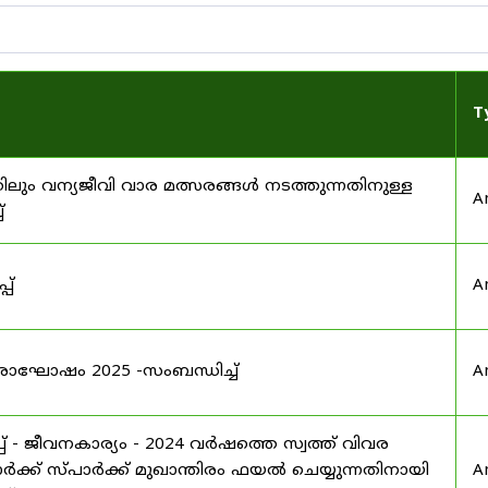
T
ിലും വന്യജീവി വാര മത്സരങ്ങൾ നടത്തുന്നതിനുള്ള
A
്
പ്
A
രാഘോഷം 2025 -സംബന്ധിച്ച്
A
 - ജീവനകാര്യം - 2024 വർഷത്തെ സ്വത്ത് വിവര
ക്ക് സ്പാർക്ക് മുഖാന്തിരം ഫയൽ ചെയ്യുന്നതിനായി
A