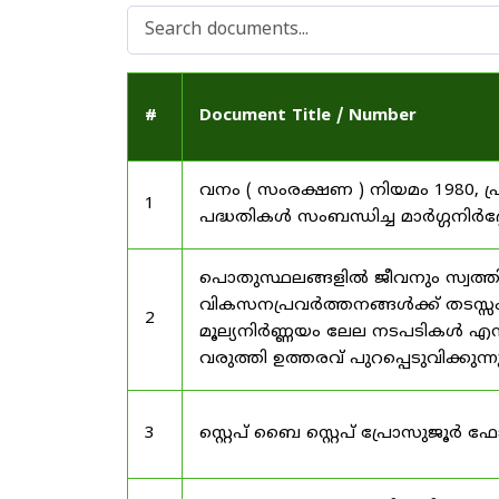
#
Document Title / Number
വനം ( സംരക്ഷണ ) നിയമം 1980, പ
1
പദ്ധതികൾ സംബന്ധിച്ച മാർഗ്ഗനിർദ
പൊതുസ്ഥലങ്ങളിൽ ജീവനും സ്വത്ത
വികസനപ്രവർത്തനങ്ങൾക്ക് തടസ്സം സ
2
മൂല്യനിർണ്ണയം ലേല നടപടികൾ എന്
വരുത്തി ഉത്തരവ് പുറപ്പെടുവിക്കുന്
3
സ്റ്റെപ് ബൈ സ്റ്റെപ് പ്രോസുജൂർ 