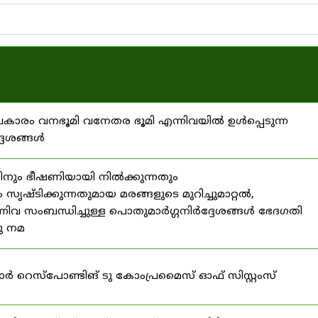
്രകാരം വനഭൂമി വനേതര ഭൂമി എന്നിവയിൽ ഉൾപ്പെടുന്ന
്ദേശങ്ങൾ
ിനും ഭീഷണിയായി നിൽക്കുന്നതും
ൃഷ്ടിക്കുന്നതുമായ മരങ്ങളുടെ മുറിച്ചുമാറ്റൽ,
നിവ സംബന്ധിച്ചുള്ള പൊതുമാർഗ്ഗനിർദ്ദേശങ്ങൾ ഭേദഗതി
നു നമ
ഫോർ റെസ്‌പോണ്ടിങ് ടു കോംപ്രമൈസ് ഓഫ് സിസ്റ്റംസ്