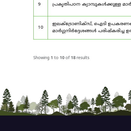
9
പ്രകൃതിപഠന ക്യാമ്പുകൾക്കുള്ള മാർ
ഇലക്‌ട്രോണിക്‌സ്, ഐടി ഉപകരണങ്
10
മാർഗ്ഗനിർദ്ദേശങ്ങൾ പരിഷ്‌കരിച്ച ഉ
Showing
1
to
10
of
18
results