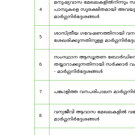
മനുഷ്യവാസ മേഖലകളിൽനിന്നും സർട
4
പാമ്പുകളെ സുരക്ഷിതമായി അവയു
മാർഗ്ഗനിർദ്ദേശങ്ങൾ
ശാസ്ത്രീയ ഗവേഷണത്തിനായി വന
5
ശേഖരിക്കുന്നതിനുള്ള മാർഗ്ഗനിർദ്
സംസ്ഥാന ആസൂത്രണ ബോർഡിൻ്റെ പി
6
തയ്യാറാക്കുന്നതിനായി സർക്കാ
- മാർഗ്ഗനിർദ്ദേശങ്ങൾ
7
പങ്കാളിത്ത വനപരിപാലന മാർഗ്ഗനിർ
വന്യജീവി ആവാസ മേഖലകളിൽ വനേത
8
മാർഗ്ഗനിർദ്ദേശങ്ങൾ