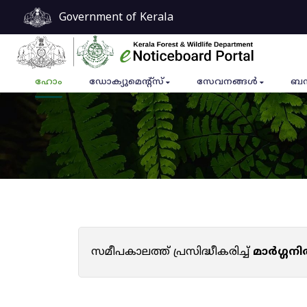
Government of Kerala
ഹോം
ഡോക്യുമെൻ്റ്സ്
സേവനങ്ങൾ
ബന
സമീപകാലത്ത് പ്രസിദ്ധീകരിച്ച്
മാർഗ്ഗനി