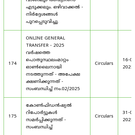
വാങ്ങലും അഡ്വാൻസ്
എടുക്കലും. ഒഴിവാക്കൽ -
നിർദ്ദേശങ്ങൾ
പുറപ്പെടുവിച്ചു.
ONLINE GENERAL
TRANSFER - 2025
വർഷത്തെ
പൊതുസ്ഥലംമാറ്റം
16-04
174
Circulars
ഓൺലൈനായി
2025
നടത്തുന്നത് - അപേക്ഷ
ക്ഷണിക്കുന്നത് -
സംബന്ധിച്ച് നം.02/2025
കോൺഫിഡൻഷ്യൽ
റിപോർട്ടുകൾ
31-05
175
Circulars
സമർപ്പിക്കുന്നത് -
2025
സംബന്ധിച്ച്