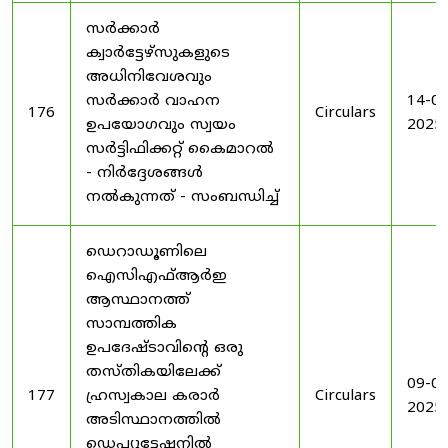
സർക്കാർ
ക്വാർട്ടേഴ്സുകളുടെ
അധിനിവേശവും
സർക്കാർ വാഹന
14-08
176
Circulars
ഉപയോഗവും സ്വയം
2025
സർട്ടിഫിക്കറ്റ് കൈമാറൽ
- നിർദ്ദേശങ്ങൾ
നൽകുന്നത് - സംബന്ധിച്ച്
ഡെറാഡൂണിലെ
ഐസിഎഫ്ആർഇ
ആസ്ഥാനത്ത്
സാമ്പത്തിക
ഉപദേഷ്ടാവിന്റെ ഒരു
തസ്തികയിലേക്ക്
09-09
177
ഹ്രസ്വകാല കരാർ
Circulars
2025
അടിസ്ഥാനത്തിൽ
ഡെപ്യൂട്ടേഷനിൽ