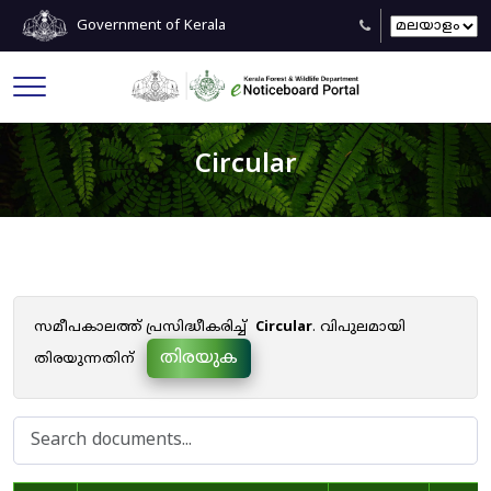
Government of Kerala
Circular
സമീപകാലത്ത് പ്രസിദ്ധീകരിച്ച്
Circular
. വിപുലമായി
തിരയുക
തിരയുന്നതിന്