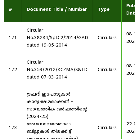
Publi
#
Document Title / Number
Type
Date
Circular
08-11
171
No.38284/Spl.C2/2014/GAD
Circulars
2024
dated 19-05-2014
Circular
08-11
172
No.353/2012/KCZMA/S&TD
Circulars
2024
dated 07-03-2014
ട്രഷറി ഇടപാടുകൾ
കാര്യക്ഷമമാക്കൽ -
സാമ്പത്തിക വർഷത്തിന്റെ
(2024-25)
അവസാനത്തോടെ
22-03
173
Circulars
ബില്ലുകൾ തിരക്കിട്ട്
2025