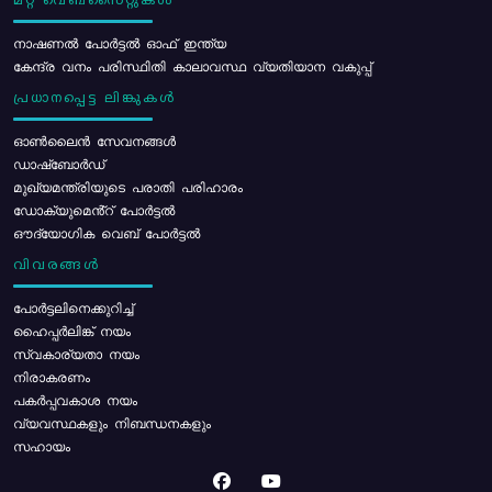
മറ്റ് വെബ്സൈറ്റുകൾ
നാഷണൽ പോർട്ടൽ ഓഫ് ഇന്ത്യ
കേന്ദ്ര വനം പരിസ്ഥിതി കാലാവസ്ഥ വ്യതിയാന വകുപ്പ്
പ്രധാനപ്പെട്ട ലിങ്കുകൾ
ഓൺലൈൻ സേവനങ്ങൾ
ഡാഷ്ബോർഡ്
മുഖ്യമന്ത്രിയുടെ പരാതി പരിഹാരം
ഡോക്യുമെൻ്റ് പോർട്ടൽ
ഔദ്യോഗിക വെബ് പോർട്ടൽ
വിവരങ്ങൾ
പോര്‍ട്ടലിനെക്കുറിച്ച്
ഹൈപ്പർലിങ്ക് നയം
സ്വകാര്യതാ നയം
നിരാകരണം
പകർപ്പവകാശ നയം
വ്യവസ്ഥകളും നിബന്ധനകളും
സഹായം