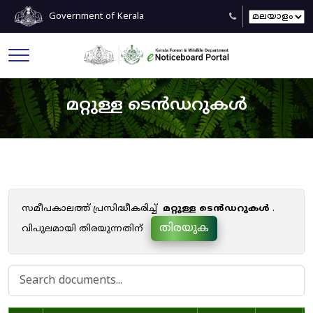
Government of Kerala
മറ്റുള്ള ടെൻഡറുകൾ
സമീപകാലത്ത് പ്രസിദ്ധീകരിച്ച്
മറ്റുള്ള ടെൻഡറുകൾ
.
തിരയുക
വിപുലമായി തിരയുന്നതിന്