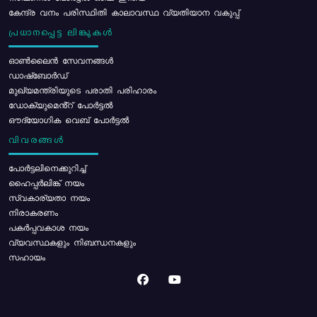
കേന്ദ്ര വനം പരിസ്ഥിതി കാലാവസ്ഥ വ്യതിയാന വകുപ്പ്
പ്രധാനപ്പെട്ട ലിങ്കുകൾ
ഓൺലൈൻ സേവനങ്ങൾ
ഡാഷ്ബോർഡ്
മുഖ്യമന്ത്രിയുടെ പരാതി പരിഹാരം
ഡോക്യുമെൻ്റ് പോർട്ടൽ
ഔദ്യോഗിക വെബ് പോർട്ടൽ
വിവരങ്ങൾ
പോര്‍ട്ടലിനെക്കുറിച്ച്
ഹൈപ്പർലിങ്ക് നയം
സ്വകാര്യതാ നയം
നിരാകരണം
പകർപ്പവകാശ നയം
വ്യവസ്ഥകളും നിബന്ധനകളും
സഹായം