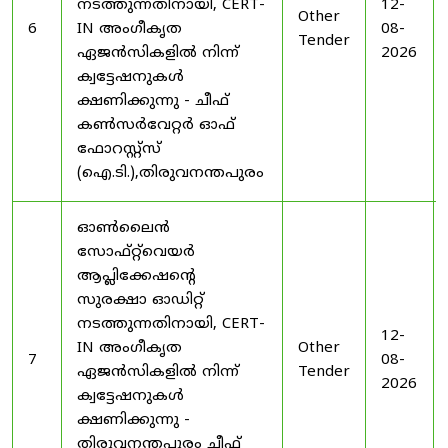
നടത്തുന്നതിനായി, CERT-
12-
Other
6
IN അംഗീകൃത
08-
Tender
ഏജൻസികളിൽ നിന്ന്
2026
ക്വട്ടേഷനുകൾ
ക്ഷണിക്കുന്നു - ചീഫ്
കൺസർവേറ്റർ ഓഫ്
ഫോറസ്റ്റ്സ്
(ഐ.ടി.),തിരുവനന്തപുരം
ഓൺലൈൻ
സോഫ്റ്റ്‌വെയർ
ആപ്ലിക്കേഷന്റെ
സുരക്ഷാ ഓഡിറ്റ്
നടത്തുന്നതിനായി, CERT-
12-
IN അംഗീകൃത
Other
7
08-
ഏജൻസികളിൽ നിന്ന്
Tender
2026
ക്വട്ടേഷനുകൾ
ക്ഷണിക്കുന്നു -
തിരുവനന്തപുരം ചീഫ്