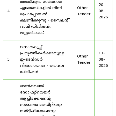
അംഗീകൃത സർക്കാർ
20-
ഏജൻസികളിൽ നിന്ന്
Other
4
08-
പ്രൊപ്പോസൽ
Tender
2026
ക്ഷണിക്കുന്നു - സൈലന്റ്
വാലി ഡിവിഷൻ,
മണ്ണാർക്കാട്
വനംവകുപ്പ്
പ്രവൃത്തികൾക്കായുള്ള
13-
Other
5
ഇ-ടെൻഡർ
08-
Tender
വിജ്ഞാപനം - തെന്മല
2026
ഡിവിഷൻ
ഓൺലൈൻ
സോഫ്റ്റ്‌വെയർ
ആപ്ലിക്കേഷന്റെ
സുരക്ഷാ ഓഡിറ്റിംഗും
സർട്ടിഫിക്കേഷനും