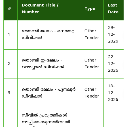
Document Title /
Last
#
Type
Number
Date
29-
തോണ്ടി ലേലം - നെന്മാറ
Other
1
12-
ഡിവിഷൻ
Tender
2026
22-
തൊണ്ടി ഇ-ലേലം -
Other
2
12-
വാഴച്ചാൽ ഡിവിഷൻ
Tender
2026
18-
തൊണ്ടി ലേലം - പുനലൂർ
Other
3
12-
ഡിവിഷൻ
Tender
2026
സിവിൽ പ്രവൃത്തികൾ
നടപ്പിലാക്കുന്നതിനായി