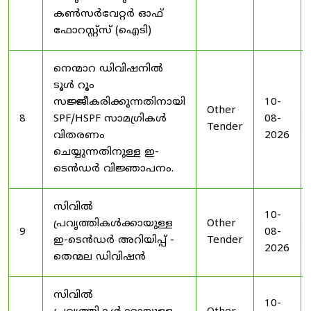
കൺസർവേറ്റർ ഓഫ്
ഫോറസ്റ്റ്സ് (ഐടി)
നെന്മാറ ഡിവിഷനിൽ
ടൂൾ റൂം
സജ്ജീകരിക്കുന്നതിനായി
10-
Other
8
SPF/HSPF സാമഗ്രികൾ
08-
Tender
വിതരണം
2026
ചെയ്യുന്നതിനുള്ള ഇ-
ടെൻഡർ വിജ്ഞാപനം.
സിവിൽ
10-
പ്രവൃത്തികൾക്കായുള്ള
Other
9
08-
ഇ-ടെൻഡർ അറിയിപ്പ് -
Tender
2026
തെന്മല ഡിവിഷൻ
സിവിൽ
10-