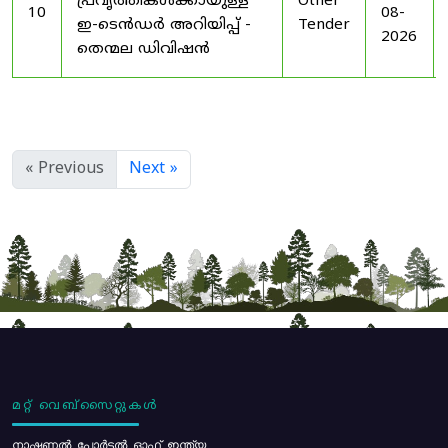
പ്രവൃത്തികൾക്കായുള്ള
Other
10
08-
ഇ-ടെൻഡർ അറിയിപ്പ് -
Tender
2026
തെന്മല ഡിവിഷൻ
« Previous
Next »
മറ്റ് വെബ്സൈറ്റുകൾ
നാഷണൽ പോർട്ടൽ ഓഫ് ഇന്ത്യ