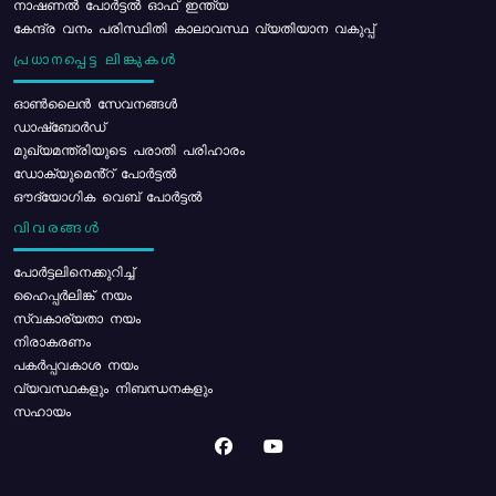
നാഷണൽ പോർട്ടൽ ഓഫ് ഇന്ത്യ
കേന്ദ്ര വനം പരിസ്ഥിതി കാലാവസ്ഥ വ്യതിയാന വകുപ്പ്
പ്രധാനപ്പെട്ട ലിങ്കുകൾ
ഓൺലൈൻ സേവനങ്ങൾ
ഡാഷ്ബോർഡ്
മുഖ്യമന്ത്രിയുടെ പരാതി പരിഹാരം
ഡോക്യുമെൻ്റ് പോർട്ടൽ
ഔദ്യോഗിക വെബ് പോർട്ടൽ
വിവരങ്ങൾ
പോര്‍ട്ടലിനെക്കുറിച്ച്
ഹൈപ്പർലിങ്ക് നയം
സ്വകാര്യതാ നയം
നിരാകരണം
പകർപ്പവകാശ നയം
വ്യവസ്ഥകളും നിബന്ധനകളും
സഹായം