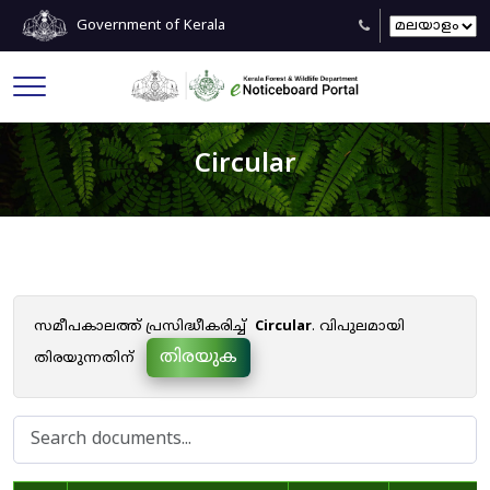
Government of Kerala
Circular
സമീപകാലത്ത് പ്രസിദ്ധീകരിച്ച്
Circular
. വിപുലമായി
തിരയുക
തിരയുന്നതിന്