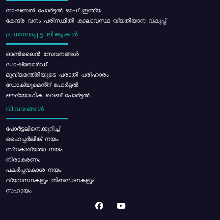
നാഷണൽ പോർട്ടൽ ഓഫ് ഇന്ത്യ
കേന്ദ്ര വനം പരിസ്ഥിതി കാലാവസ്ഥ വ്യതിയാന വകുപ്പ്
പ്രധാനപ്പെട്ട ലിങ്കുകൾ
ഓൺലൈൻ സേവനങ്ങൾ
ഡാഷ്ബോർഡ്
മുഖ്യമന്ത്രിയുടെ പരാതി പരിഹാരം
ഡോക്യുമെൻ്റ് പോർട്ടൽ
ഔദ്യോഗിക വെബ് പോർട്ടൽ
വിവരങ്ങൾ
പോര്‍ട്ടലിനെക്കുറിച്ച്
ഹൈപ്പർലിങ്ക് നയം
സ്വകാര്യതാ നയം
നിരാകരണം
പകർപ്പവകാശ നയം
വ്യവസ്ഥകളും നിബന്ധനകളും
സഹായം