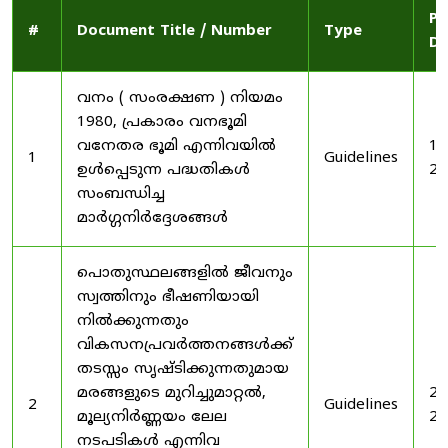
Pu
#
Document Title / Number
Type
Da
വനം ( സംരക്ഷണ ) നിയമം
1980, പ്രകാരം വനഭൂമി
വനേതര ഭൂമി എന്നിവയിൽ
19
1
Guidelines
ഉൾപ്പെടുന്ന പദ്ധതികൾ
20
സംബന്ധിച്ച
മാർഗ്ഗനിർദ്ദേശങ്ങൾ
പൊതുസ്ഥലങ്ങളിൽ ജീവനും
സ്വത്തിനും ഭീഷണിയായി
നിൽക്കുന്നതും
വികസനപ്രവർത്തനങ്ങൾക്ക്
തടസ്സം സൃഷ്ടിക്കുന്നതുമായ
മരങ്ങളുടെ മുറിച്ചുമാറ്റൽ,
20
2
Guidelines
മൂല്യനിർണ്ണയം ലേല
20
നടപടികൾ എന്നിവ