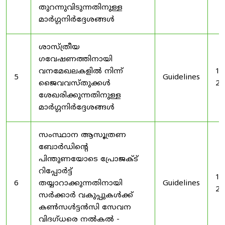
തുറന്നുവിടുന്നതിനുള്ള
മാർഗ്ഗനിർദ്ദേശങ്ങൾ
ശാസ്ത്രീയ
ഗവേഷണത്തിനായി
വനമേഖലകളിൽ നിന്ന്
19
5
Guidelines
ജൈവവസ്തുക്കൾ
20
ശേഖരിക്കുന്നതിനുള്ള
മാർഗ്ഗനിർദ്ദേശങ്ങൾ
സംസ്ഥാന ആസൂത്രണ
ബോർഡിൻ്റെ
പിന്തുണയോടെ പ്രോജക്ട്
റിപ്പോർട്ട്
19
6
തയ്യാറാക്കുന്നതിനായി
Guidelines
20
സർക്കാർ വകുപ്പുകൾക്ക്
കൺസൾട്ടൻസി സേവന
വിദഗ്ധരെ നൽകൽ -