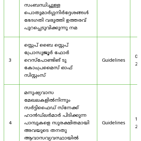
സംബന്ധിച്ചുള്ള
പൊതുമാർഗ്ഗനിർദ്ദേശങ്ങൾ
ഭേദഗതി വരുത്തി ഉത്തരവ്
പുറപ്പെടുവിക്കുന്നു നമ
സ്റ്റെപ് ബൈ സ്റ്റെപ്
പ്രോസുജൂർ ഫോർ
03
3
റെസ്‌പോണ്ടിങ് ടു
Guidelines
20
കോംപ്രമൈസ് ഓഫ്
സിസ്റ്റംസ്
മനുഷ്യവാസ
മേഖലകളിൽനിന്നും
സർട്ടിഫൈഡ് സ്നേക്ക്
ഹാൻഡ്‌ലർമാർ പിടിക്കുന്ന
19
4
പാമ്പുകളെ സുരക്ഷിതമായി
Guidelines
20
അവയുടെ തനതു
ആവാസവ്യവസ്ഥായിൽ