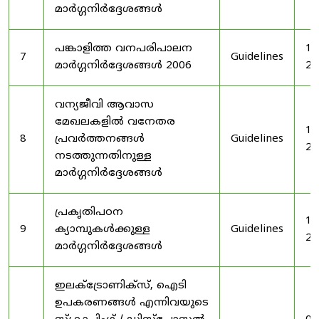
മാർഗ്ഗനിർദ്ദേശങ്ങൾ
പങ്കാളിത്ത വനപരിപാലന
19
7
Guidelines
മാർഗ്ഗനിർദ്ദേശങ്ങൾ 2006
20
വന്യജീവി ആവാസ
മേഖലകളിൽ വനേതര
19
8
പ്രവർത്തനങ്ങൾ
Guidelines
20
നടത്തുന്നതിനുള്ള
മാർഗ്ഗനിർദ്ദേശങ്ങൾ
പ്രകൃതിപഠന
19
9
ക്യാമ്പുകൾക്കുള്ള
Guidelines
20
മാർഗ്ഗനിർദ്ദേശങ്ങൾ
ഇലക്‌ട്രോണിക്‌സ്, ഐടി
ഉപകരണങ്ങൾ എന്നിവയുടെ