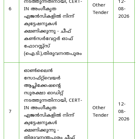
നടത്തുന്നതിനായി, CERT-
12-
Other
6
IN അംഗീകൃത
08-
Tender
ഏജൻസികളിൽ നിന്ന്
2026
ക്വട്ടേഷനുകൾ
ക്ഷണിക്കുന്നു - ചീഫ്
കൺസർവേറ്റർ ഓഫ്
ഫോറസ്റ്റ്സ്
(ഐ.ടി.),തിരുവനന്തപുരം
ഓൺലൈൻ
സോഫ്റ്റ്‌വെയർ
ആപ്ലിക്കേഷന്റെ
സുരക്ഷാ ഓഡിറ്റ്
നടത്തുന്നതിനായി, CERT-
12-
IN അംഗീകൃത
Other
7
08-
ഏജൻസികളിൽ നിന്ന്
Tender
2026
ക്വട്ടേഷനുകൾ
ക്ഷണിക്കുന്നു -
തിരുവനന്തപുരം ചീഫ്