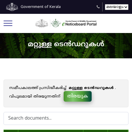
Government of Kerala
മറ്റുള്ള ടെൻഡറുകൾ
സമീപകാലത്ത് പ്രസിദ്ധീകരിച്ച്
മറ്റുള്ള ടെൻഡറുകൾ
.
തിരയുക
വിപുലമായി തിരയുന്നതിന്