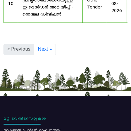
പ്രവൃത്തികൾക്കായുള്ള
Other
10
08-
ഇ-ടെൻഡർ അറിയിപ്പ് -
Tender
2026
തെന്മല ഡിവിഷൻ
« Previous
Next »
മറ്റ് വെബ്സൈറ്റുകൾ
നാഷണൽ പോർട്ടൽ ഓഫ് ഇന്ത്യ