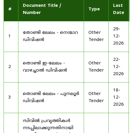
Document Title /
Last
#
Type
Number
Date
29-
തോണ്ടി ലേലം - നെന്മാറ
Other
1
12-
ഡിവിഷൻ
Tender
2026
22-
തൊണ്ടി ഇ-ലേലം -
Other
2
12-
വാഴച്ചാൽ ഡിവിഷൻ
Tender
2026
18-
തൊണ്ടി ലേലം - പുനലൂർ
Other
3
12-
ഡിവിഷൻ
Tender
2026
സിവിൽ പ്രവൃത്തികൾ
നടപ്പിലാക്കുന്നതിനായി