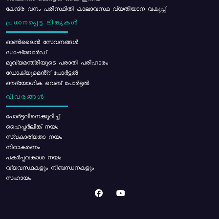
കേന്ദ്ര വനം പരിസ്ഥിതി കാലാവസ്ഥ വ്യതിയാന വകുപ്പ്
പ്രധാനപ്പെട്ട ലിങ്കുകൾ
ഓൺലൈൻ സേവനങ്ങൾ
ഡാഷ്ബോർഡ്
മുഖ്യമന്ത്രിയുടെ പരാതി പരിഹാരം
ഡോക്യുമെൻ്റ് പോർട്ടൽ
ഔദ്യോഗിക വെബ് പോർട്ടൽ
വിവരങ്ങൾ
പോര്‍ട്ടലിനെക്കുറിച്ച്
ഹൈപ്പർലിങ്ക് നയം
സ്വകാര്യതാ നയം
നിരാകരണം
പകർപ്പവകാശ നയം
വ്യവസ്ഥകളും നിബന്ധനകളും
സഹായം