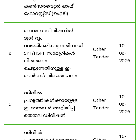
കൺസർവേറ്റർ ഓഫ്
ഫോറസ്റ്റ്സ് (ഐടി)
നെന്മാറ ഡിവിഷനിൽ
ടൂൾ റൂം
സജ്ജീകരിക്കുന്നതിനായി
10-
Other
8
SPF/HSPF സാമഗ്രികൾ
08-
Tender
വിതരണം
2026
ചെയ്യുന്നതിനുള്ള ഇ-
ടെൻഡർ വിജ്ഞാപനം.
സിവിൽ
10-
പ്രവൃത്തികൾക്കായുള്ള
Other
9
08-
ഇ-ടെൻഡർ അറിയിപ്പ് -
Tender
2026
തെന്മല ഡിവിഷൻ
സിവിൽ
10-