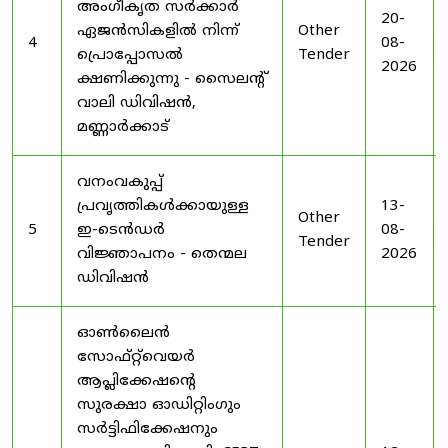
അംഗീകൃത സർക്കാർ
20-
ഏജൻസികളിൽ നിന്ന്
Other
4
08-
പ്രൊപ്പോസൽ
Tender
2026
ക്ഷണിക്കുന്നു - സൈലന്റ്
വാലി ഡിവിഷൻ,
മണ്ണാർക്കാട്
വനംവകുപ്പ്
പ്രവൃത്തികൾക്കായുള്ള
13-
Other
5
ഇ-ടെൻഡർ
08-
Tender
വിജ്ഞാപനം - തെന്മല
2026
ഡിവിഷൻ
ഓൺലൈൻ
സോഫ്റ്റ്‌വെയർ
ആപ്ലിക്കേഷന്റെ
സുരക്ഷാ ഓഡിറ്റിംഗും
സർട്ടിഫിക്കേഷനും