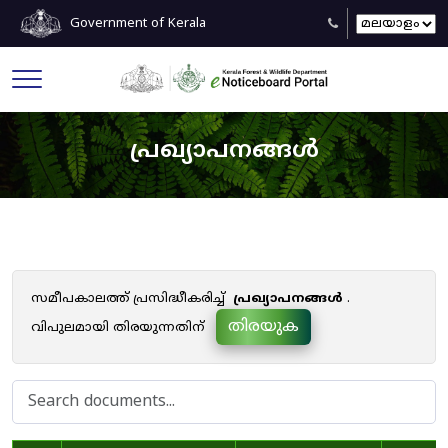
Government of Kerala
പ്രഖ്യാപനങ്ങൾ
സമീപകാലത്ത് പ്രസിദ്ധീകരിച്ച്
പ്രഖ്യാപനങ്ങൾ
.
തിരയുക
വിപുലമായി തിരയുന്നതിന്