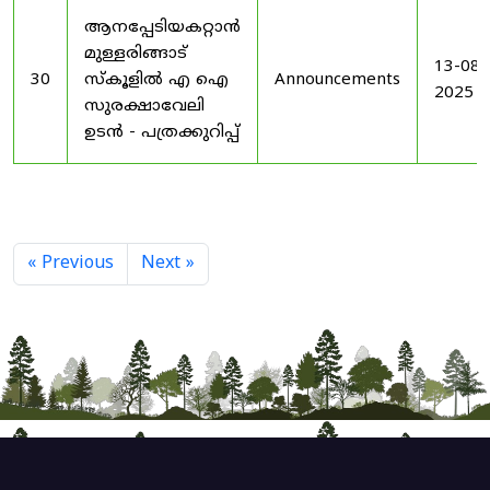
ആനപ്പേടിയകറ്റാൻ
മുള്ളരിങ്ങാട്
13-08-
30
സ്കൂളിൽ എ ഐ
Announcements
2025
സുരക്ഷാവേലി
ഉടൻ - പത്രക്കുറിപ്പ്
« Previous
Next »