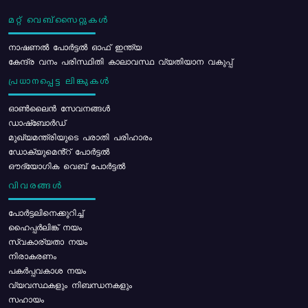
മറ്റ് വെബ്സൈറ്റുകൾ
നാഷണൽ പോർട്ടൽ ഓഫ് ഇന്ത്യ
കേന്ദ്ര വനം പരിസ്ഥിതി കാലാവസ്ഥ വ്യതിയാന വകുപ്പ്
പ്രധാനപ്പെട്ട ലിങ്കുകൾ
ഓൺലൈൻ സേവനങ്ങൾ
ഡാഷ്ബോർഡ്
മുഖ്യമന്ത്രിയുടെ പരാതി പരിഹാരം
ഡോക്യുമെൻ്റ് പോർട്ടൽ
ഔദ്യോഗിക വെബ് പോർട്ടൽ
വിവരങ്ങൾ
പോര്‍ട്ടലിനെക്കുറിച്ച്
ഹൈപ്പർലിങ്ക് നയം
സ്വകാര്യതാ നയം
നിരാകരണം
പകർപ്പവകാശ നയം
വ്യവസ്ഥകളും നിബന്ധനകളും
സഹായം