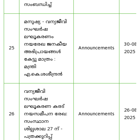
സംബന്ധിച്ച്
മനുഷ്യ - വന്യജീവി
സംഘർഷ
ലഘൂകരണം
നയരേഖ ജനകീയ
30-08-
25
Announcements
അഭിപ്രായങ്ങൾ
2025
കേട്ടു മാത്രം :
മന്ത്രി
എ.കെ.ശശീന്ദ്രൻ
വന്യജീവി
സംഘർഷ
ലഘൂകരണ കരട്
26-08-
26
നയസമീപന രേഖ:
Announcements
2025
സംസ്ഥാന
ശില്പശാല 27 ന് -
പത്രക്കുറിപ്പ്