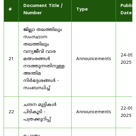
Document Title /
Publis
#
Type
Number
Date
ജില്ലാ തലത്തിലും
സംസ്ഥാന
തലത്തിലും
വന്യജീവി വാര
24-09-
21
മത്സരങ്ങൾ
Announcements
2025
നടത്തുന്നതിനുള്ള
അന്തിമ
നിർദ്ദേശങ്ങൾ -
സംബന്ധിച്ച്
ചന്ദന മുട്ടികൾ
22-09-
22
പിടികൂടി -
Announcements
2025
പത്രക്കുറിപ്പ്