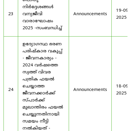
പൊതു
നിർദ്ദേശങ്ങൾ
19-09-
23
വന്യജീവി
Announcements
2025
വാരാഘോഷം
2025 -സംബന്ധിച്ച്
ഉദ്യോഗസ്ഥ ഭരണ
പരിഷ്കാര വകുപ്പ്
- ജീവനകാര്യം -
2024 വർഷത്തെ
സ്വത്ത് വിവര
പത്രിക ഫയൽ
ചെയ്യാത്ത
18-09-
24
Announcements
ജീവനക്കാർക്ക്
2025
സ്പാർക്ക്
മുഖാന്തിരം ഫയൽ
ചെയ്യുന്നതിനായി
സമയം നീട്ടി
നൽകിയത് -