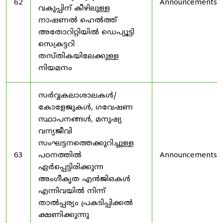
62
Announcements
വകുപ്പിന് കീഴിലുള്ള
നാഷണൽ ഹെൽത്ത്
അതോറിറ്റിയിൽ ഡെപ്യൂട്ടി
സെക്രട്ടറി
തസ്തികയിലേക്കുള്ള
നിയമനം
സർവ്വകലാശാലകൾ/
കോളേജുകൾ, ഗവേഷണ
സ്ഥാപനങ്ങൾ, മനുഷ്യ
വന്യജീവി
സംഘട്ടനത്തെക്കുറിച്ചുള്ള
63
പഠനത്തിൽ
Announcements
ഏർപ്പെട്ടിരിക്കുന്ന
അംഗീകൃത എൻജിഒകൾ
എന്നിവയിൽ നിന്ന്
താൽപ്പര്യം പ്രകടിപ്പിക്കൽ
ക്ഷണിക്കുന്നു