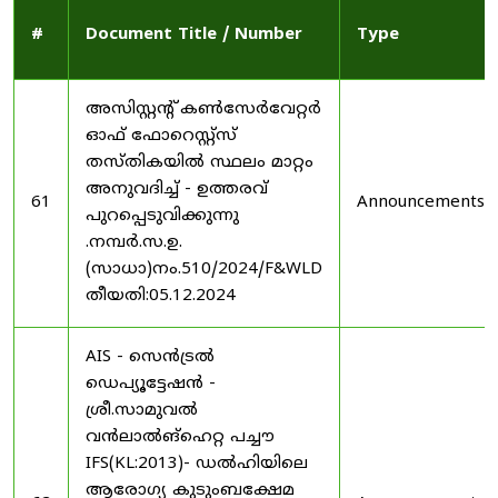
#
Document Title / Number
Type
അസിസ്റ്റന്റ് കൺസേർവേറ്റർ
ഓഫ് ഫോറെസ്റ്റ്സ്
തസ്തികയിൽ സ്ഥലം മാറ്റം
അനുവദിച്ച് - ഉത്തരവ്
61
Announcements
പുറപ്പെടുവിക്കുന്നു
.നമ്പർ.സ.ഉ.
(സാധാ)നം.510/2024/F&WLD
തീയതി:05.12.2024
AIS - സെൻട്രൽ
ഡെപ്യൂട്ടേഷൻ -
ശ്രീ.സാമുവൽ
വൻലാൽങ്‌ഹെറ്റ പച്ചൗ
IFS(KL:2013)- ഡൽഹിയിലെ
ആരോഗ്യ കുടുംബക്ഷേമ