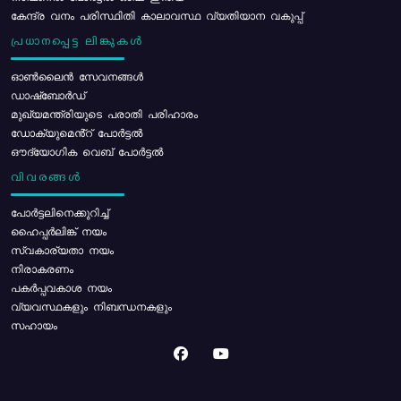
കേന്ദ്ര വനം പരിസ്ഥിതി കാലാവസ്ഥ വ്യതിയാന വകുപ്പ്
പ്രധാനപ്പെട്ട ലിങ്കുകൾ
ഓൺലൈൻ സേവനങ്ങൾ
ഡാഷ്ബോർഡ്
മുഖ്യമന്ത്രിയുടെ പരാതി പരിഹാരം
ഡോക്യുമെൻ്റ് പോർട്ടൽ
ഔദ്യോഗിക വെബ് പോർട്ടൽ
വിവരങ്ങൾ
പോര്‍ട്ടലിനെക്കുറിച്ച്
ഹൈപ്പർലിങ്ക് നയം
സ്വകാര്യതാ നയം
നിരാകരണം
പകർപ്പവകാശ നയം
വ്യവസ്ഥകളും നിബന്ധനകളും
സഹായം