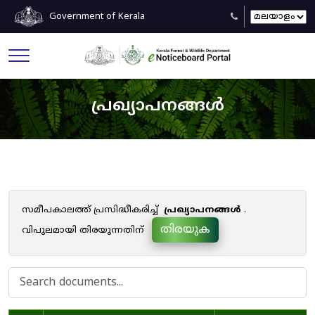
Government of Kerala
പ്രഖ്യാപനങ്ങൾ
സമീപകാലത്ത് പ്രസിദ്ധീകരിച്ച്
പ്രഖ്യാപനങ്ങൾ
.
തിരയുക
വിപുലമായി തിരയുന്നതിന്