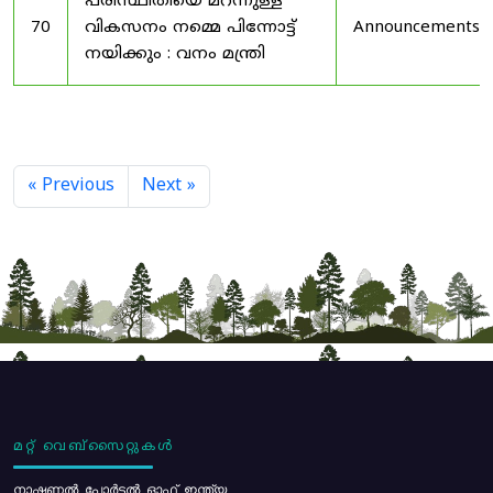
പരിസ്ഥിതിയെ മറന്നുള്ള
70
വികസനം നമ്മെ പിന്നോട്ട്
Announcements
നയിക്കും : വനം മന്ത്രി
« Previous
Next »
മറ്റ് വെബ്സൈറ്റുകൾ
നാഷണൽ പോർട്ടൽ ഓഫ് ഇന്ത്യ