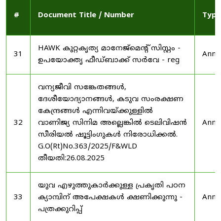
#
Document Title / Number
Type
HAWK കുറ്റകൃത്യ മാനേജ്മെന്റ് സിസ്റ്റം -
31
Anno
ഉപയോക്തൃ ഫീഡ്‌ബാക്ക് സർവേ - reg
വന്യജീവി സങ്കേതങ്ങൾ,
ദേശീയോദ്യാനങ്ങൾ, കടുവ സംരക്ഷണ
കേന്ദ്രങ്ങൾ എന്നിവയ്ക്കുള്ളിൽ
32
വാണിജ്യ സിനിമ അല്ലെങ്കിൽ ടെലിവിഷൻ
Anno
സീരിയൽ ഷൂട്ടിംഗുകൾ നിരോധിക്കൽ.
G.O(Rt)No.363/2025/F&WLD
തീയതി:26.08.2025
യുവ എഴുത്തുകാർക്കുള്ള പ്രകൃതി പഠന
33
ക്യാമ്പിന് അപേക്ഷകൾ ക്ഷണിക്കുന്നു -
Anno
പത്രക്കുറിപ്പ്