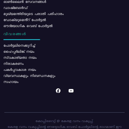
ഓൺലൈൻ സേവനങ്ങൾ
ഡാഷ്ബോർഡ്
മുഖ്യമന്ത്രിയുടെ പരാതി പരിഹാരം
ഡോക്യുമെൻ്റ് പോർട്ടൽ
ഔദ്യോഗിക വെബ് പോർട്ടൽ
വിവരങ്ങൾ
പോര്‍ട്ടലിനെക്കുറിച്ച്
ഹൈപ്പർലിങ്ക് നയം
സ്വകാര്യതാ നയം
നിരാകരണം
പകർപ്പവകാശ നയം
വ്യവസ്ഥകളും നിബന്ധനകളും
സഹായം
കോപ്പിറൈറ്റ് @ കേരള വനം വകുപ്പ്.
കേരള വനം വകുപ്പിന്റെ ഔദ്യോഗിക വെബ്-പോർട്ടലിന്റെ ഭാഗമാണ് ഈ