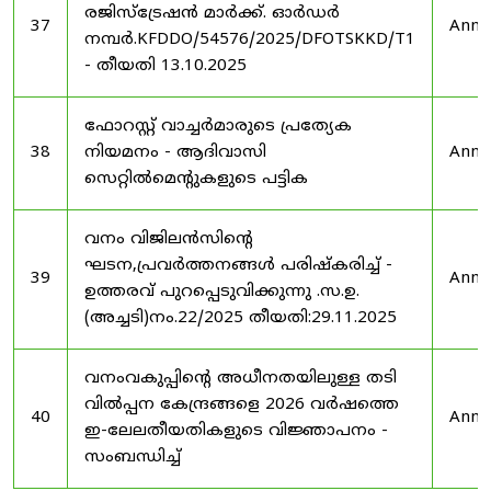
രജിസ്ട്രേഷൻ മാർക്ക്. ഓർഡർ
37
Anno
നമ്പർ.KFDDO/54576/2025/DFOTSKKD/T1
- തീയതി 13.10.2025
ഫോറസ്റ്റ് വാച്ചർമാരുടെ പ്രത്യേക
38
നിയമനം - ആദിവാസി
Anno
സെറ്റിൽമെന്റുകളുടെ പട്ടിക
വനം വിജിലൻസിന്റെ
ഘടന,പ്രവർത്തനങ്ങൾ പരിഷ്കരിച്ച് -
39
Anno
ഉത്തരവ് പുറപ്പെടുവിക്കുന്നു .സ.ഉ.
(അച്ചടി)നം.22/2025 തീയതി:29.11.2025
വനംവകുപ്പിന്റെ അധീനതയിലുള്ള തടി
വിൽപ്പന കേന്ദ്രങ്ങളെ 2026 വർഷത്തെ
40
Anno
ഇ-ലേലതീയതികളുടെ വിജ്ഞാപനം -
സംബന്ധിച്ച്