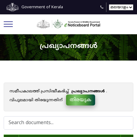
Government of Kerala
പ്രഖ്യാപനങ്ങൾ
സമീപകാലത്ത് പ്രസിദ്ധീകരിച്ച്
പ്രഖ്യാപനങ്ങൾ
.
തിരയുക
വിപുലമായി തിരയുന്നതിന്