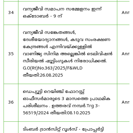
വന്യജീവി സമാപന സമ്മേളനം ഇന്ന്
34
Anno
ഒക്ടോബർ - 9 ന്
വന്യജീവി സങ്കേതങ്ങൾ,
ദേശീയോദ്യാനങ്ങൾ, കടുവ സംരക്ഷണ
കേന്ദ്രങ്ങൾ എന്നിവയ്ക്കുള്ളിൽ
35
വാണിജ്യ സിനിമ അല്ലെങ്കിൽ ടെലിവിഷൻ
Anno
സീരിയൽ ഷൂട്ടിംഗുകൾ നിരോധിക്കൽ.
G.O(Rt)No.363/2025/F&WLD
തീയതി:26.08.2025
ഡെപ്യൂട്ടി റെയിഞ്ച് ഫോറസ്റ്റ്
ഓഫീസർമാരുടെ 3 മാസത്തെ പ്രാഥമിക
36
Anno
പരിശീലനം . ഉത്തരവ് നമ്പർ.Trg 3-
56519/2024 തീയതി:08.10.2025
ടിംബർ ട്രാൻസിറ്റ് റൂൾസ് - പ്രോപ്പർട്ടി