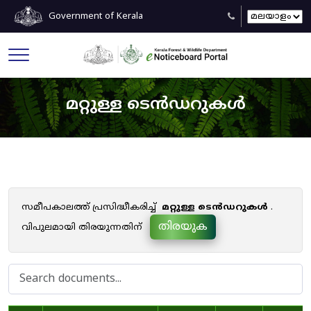
Government of Kerala
മറ്റുള്ള ടെൻഡറുകൾ
സമീപകാലത്ത് പ്രസിദ്ധീകരിച്ച്
മറ്റുള്ള ടെൻഡറുകൾ
.
തിരയുക
വിപുലമായി തിരയുന്നതിന്