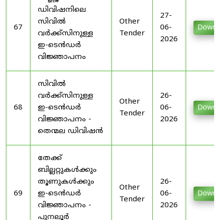
ഡിവിഷനിലെ
27-
സിവിൽ
Other
67
06-
Downl
വർക്ക്സിനുള്ള
Tender
2026
ഇ-ടെൻഡർ
വിജ്ഞാപനം
സിവിൽ
വർക്ക്സിനുള്ള
26-
Other
68
ഇ-ടെൻഡർ
06-
Downl
Tender
വിജ്ഞാപനം -
2026
തെന്മല ഡിവിഷൻ
തേക്ക്
ബില്ലറ്റുകൾക്കും
തൂണുകൾക്കും
26-
Other
69
ഇ-ടെൻഡർ
06-
Downl
Tender
വിജ്ഞാപനം -
2026
പുനലൂർ