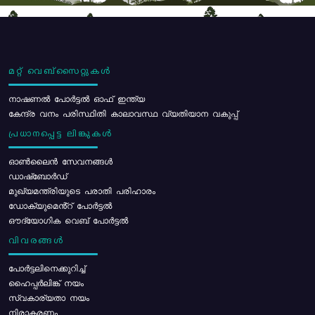
മറ്റ് വെബ്സൈറ്റുകൾ
നാഷണൽ പോർട്ടൽ ഓഫ് ഇന്ത്യ
കേന്ദ്ര വനം പരിസ്ഥിതി കാലാവസ്ഥ വ്യതിയാന വകുപ്പ്
പ്രധാനപ്പെട്ട ലിങ്കുകൾ
ഓൺലൈൻ സേവനങ്ങൾ
ഡാഷ്ബോർഡ്
മുഖ്യമന്ത്രിയുടെ പരാതി പരിഹാരം
ഡോക്യുമെൻ്റ് പോർട്ടൽ
ഔദ്യോഗിക വെബ് പോർട്ടൽ
വിവരങ്ങൾ
പോര്‍ട്ടലിനെക്കുറിച്ച്
ഹൈപ്പർലിങ്ക് നയം
സ്വകാര്യതാ നയം
നിരാകരണം