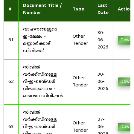
Document Title /
Last
#
Type
Action
Number
Date
വാഹനങ്ങളുടെ
30-
ഇ-ലേലം -
Other
61
06-
Downl
മണ്ണാർക്കാട്
Tender
2026
ഡിവിഷൻ
സിവിൽ
വർക്ക്സിനുള്ള
30-
Other
62
റീ-ഇ-ടെൻഡർ
06-
Downl
Tender
വിജ്ഞാപനം -
2026
തെന്മല ഡിവിഷൻ
സിവിൽ
വർക്ക്സിനുള്ള
27-
Other
63
റീ-ഇ-ടെൻഡർ
06-
Downl
Tender