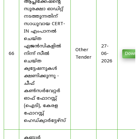
ആപ്ലിക്കേഷന്റെ
സുരക്ഷാ ഓഡിറ്റ്
നടത്തുന്നതിന്
സാധുവായ CERT-
IN എംപാനൽ
ചെയ്ത
ഏജൻസികളിൽ
27-
Other
66
നിന്ന് സീൽ
06-
Downl
Tender
ചെയ്ത
2026
ക്വട്ടേഷനുകൾ
ക്ഷണിക്കുന്നു -
ചീഫ്
കൺസർവേറ്റർ
ഓഫ് ഫോറസ്റ്റ്
(ഐടി), കേരള
ഫോറസ്റ്റ്
ഹെഡ്ക്വാർട്ടേഴ്സ്
കണ്ണൂർ