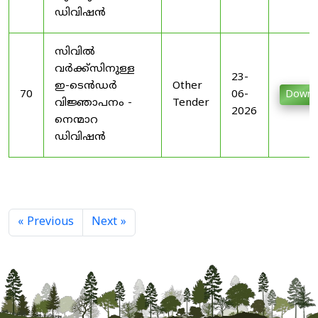
ഡിവിഷൻ
സിവിൽ
വർക്ക്സിനുള്ള
23-
ഇ-ടെൻഡർ
Other
70
06-
Downl
വിജ്ഞാപനം -
Tender
2026
നെന്മാറ
ഡിവിഷൻ
« Previous
Next »