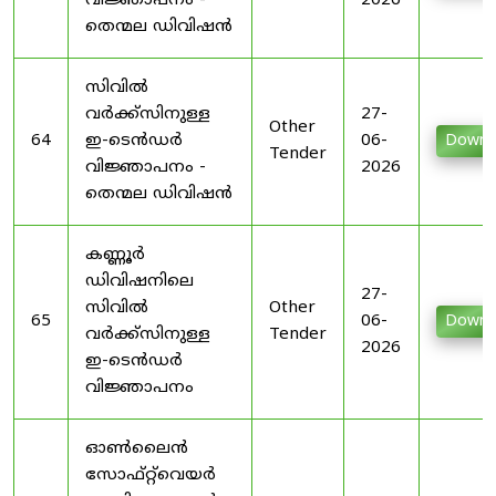
വിജ്ഞാപനം -
2026
തെന്മല ഡിവിഷൻ
സിവിൽ
വർക്ക്സിനുള്ള
27-
Other
64
ഇ-ടെൻഡർ
06-
Downl
Tender
വിജ്ഞാപനം -
2026
തെന്മല ഡിവിഷൻ
കണ്ണൂർ
ഡിവിഷനിലെ
27-
സിവിൽ
Other
65
06-
Downl
വർക്ക്സിനുള്ള
Tender
2026
ഇ-ടെൻഡർ
വിജ്ഞാപനം
ഓൺലൈൻ
സോഫ്റ്റ്‌വെയർ