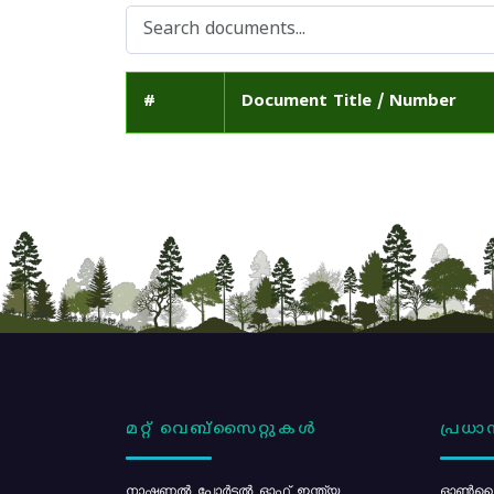
#
Document Title / Number
മറ്റ് വെബ്സൈറ്റുകൾ
പ്രധാന
നാഷണൽ പോർട്ടൽ ഓഫ് ഇന്ത്യ
ഓൺലൈ