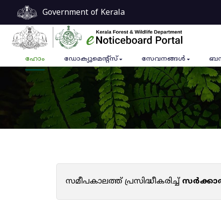
Government of Kerala
ഹോം
ഡോക്യുമെൻ്റ്സ്
സേവനങ്ങൾ
ബന
സമീപകാലത്ത് പ്രസിദ്ധീകരിച്ച്
സർക്കാ