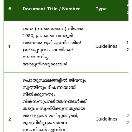
Pu
#
Document Title / Number
Type
Da
വനം ( സംരക്ഷണ ) നിയമം
1980, പ്രകാരം വനഭൂമി
വനേതര ഭൂമി എന്നിവയിൽ
19
1
Guidelines
ഉൾപ്പെടുന്ന പദ്ധതികൾ
20
സംബന്ധിച്ച
മാർഗ്ഗനിർദ്ദേശങ്ങൾ
പൊതുസ്ഥലങ്ങളിൽ ജീവനും
സ്വത്തിനും ഭീഷണിയായി
നിൽക്കുന്നതും
വികസനപ്രവർത്തനങ്ങൾക്ക്
തടസ്സം സൃഷ്ടിക്കുന്നതുമായ
മരങ്ങളുടെ മുറിച്ചുമാറ്റൽ,
20
2
Guidelines
മൂല്യനിർണ്ണയം ലേല
20
നടപടികൾ എന്നിവ