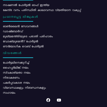
നാഷണൽ പോർട്ടൽ ഓഫ് ഇന്ത്യ
കേന്ദ്ര വനം പരിസ്ഥിതി കാലാവസ്ഥ വ്യതിയാന വകുപ്പ്
പ്രധാനപ്പെട്ട ലിങ്കുകൾ
ഓൺലൈൻ സേവനങ്ങൾ
ഡാഷ്ബോർഡ്
മുഖ്യമന്ത്രിയുടെ പരാതി പരിഹാരം
ഡോക്യുമെൻ്റ് പോർട്ടൽ
ഔദ്യോഗിക വെബ് പോർട്ടൽ
വിവരങ്ങൾ
പോര്‍ട്ടലിനെക്കുറിച്ച്
ഹൈപ്പർലിങ്ക് നയം
സ്വകാര്യതാ നയം
നിരാകരണം
പകർപ്പവകാശ നയം
വ്യവസ്ഥകളും നിബന്ധനകളും
സഹായം