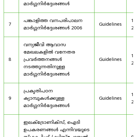
മാർഗ്ഗനിർദ്ദേശങ്ങൾ
പങ്കാളിത്ത വനപരിപാലന
19
7
Guidelines
മാർഗ്ഗനിർദ്ദേശങ്ങൾ 2006
20
വന്യജീവി ആവാസ
മേഖലകളിൽ വനേതര
19
8
പ്രവർത്തനങ്ങൾ
Guidelines
20
നടത്തുന്നതിനുള്ള
മാർഗ്ഗനിർദ്ദേശങ്ങൾ
പ്രകൃതിപഠന
19
9
ക്യാമ്പുകൾക്കുള്ള
Guidelines
20
മാർഗ്ഗനിർദ്ദേശങ്ങൾ
ഇലക്‌ട്രോണിക്‌സ്, ഐടി
ഉപകരണങ്ങൾ എന്നിവയുടെ