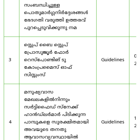
സംബന്ധിച്ചുള്ള
പൊതുമാർഗ്ഗനിർദ്ദേശങ്ങൾ
ഭേദഗതി വരുത്തി ഉത്തരവ്
പുറപ്പെടുവിക്കുന്നു നമ
സ്റ്റെപ് ബൈ സ്റ്റെപ്
പ്രോസുജൂർ ഫോർ
03
3
റെസ്‌പോണ്ടിങ് ടു
Guidelines
20
കോംപ്രമൈസ് ഓഫ്
സിസ്റ്റംസ്
മനുഷ്യവാസ
മേഖലകളിൽനിന്നും
സർട്ടിഫൈഡ് സ്നേക്ക്
ഹാൻഡ്‌ലർമാർ പിടിക്കുന്ന
19
4
പാമ്പുകളെ സുരക്ഷിതമായി
Guidelines
20
അവയുടെ തനതു
ആവാസവ്യവസ്ഥായിൽ