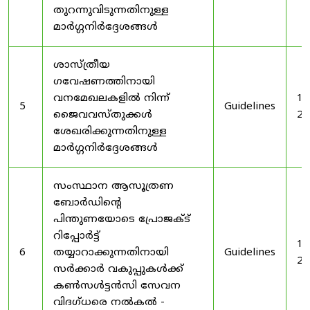
തുറന്നുവിടുന്നതിനുള്ള
മാർഗ്ഗനിർദ്ദേശങ്ങൾ
ശാസ്ത്രീയ
ഗവേഷണത്തിനായി
വനമേഖലകളിൽ നിന്ന്
19
5
Guidelines
ജൈവവസ്തുക്കൾ
20
ശേഖരിക്കുന്നതിനുള്ള
മാർഗ്ഗനിർദ്ദേശങ്ങൾ
സംസ്ഥാന ആസൂത്രണ
ബോർഡിൻ്റെ
പിന്തുണയോടെ പ്രോജക്ട്
റിപ്പോർട്ട്
19
6
തയ്യാറാക്കുന്നതിനായി
Guidelines
20
സർക്കാർ വകുപ്പുകൾക്ക്
കൺസൾട്ടൻസി സേവന
വിദഗ്ധരെ നൽകൽ -