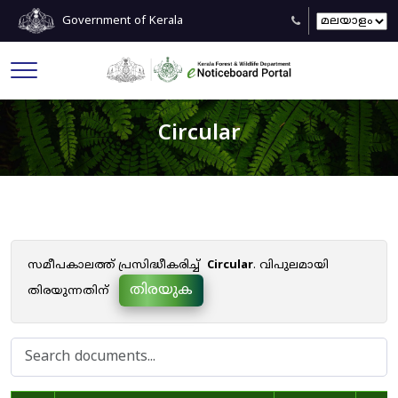
Government of Kerala
Circular
സമീപകാലത്ത് പ്രസിദ്ധീകരിച്ച്
Circular
. വിപുലമായി
തിരയുക
തിരയുന്നതിന്