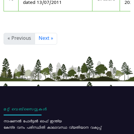
dated 13/07/2011
202
« Previous
Next »
മറ്റ് വെബ്സൈറ്റുകൾ
നാഷണൽ പോർട്ടൽ ഓഫ് ഇന്ത്യ
കേന്ദ്ര വനം പരിസ്ഥിതി കാലാവസ്ഥ വ്യതിയാന വകുപ്പ്