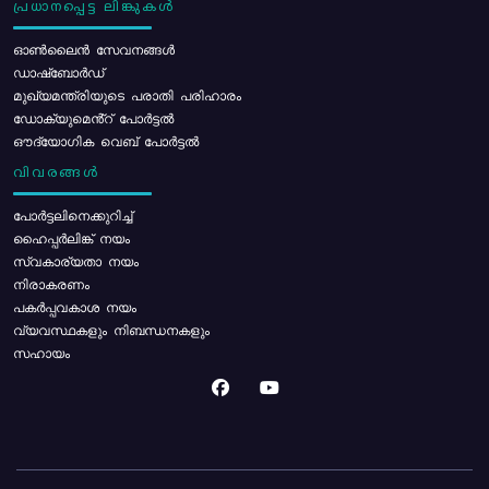
പ്രധാനപ്പെട്ട ലിങ്കുകൾ
ഓൺലൈൻ സേവനങ്ങൾ
ഡാഷ്ബോർഡ്
മുഖ്യമന്ത്രിയുടെ പരാതി പരിഹാരം
ഡോക്യുമെൻ്റ് പോർട്ടൽ
ഔദ്യോഗിക വെബ് പോർട്ടൽ
വിവരങ്ങൾ
പോര്‍ട്ടലിനെക്കുറിച്ച്
ഹൈപ്പർലിങ്ക് നയം
സ്വകാര്യതാ നയം
നിരാകരണം
പകർപ്പവകാശ നയം
വ്യവസ്ഥകളും നിബന്ധനകളും
സഹായം