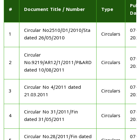
Publ
#
Document Title / Number
Type
Dat
Circular No2510/D1/2010/Sta
07-1
1
Circulars
dated 26/05/2010
202
Circular
07-1
2
No.9219/AR12/1/2011/P&ARD
Circulars
202
dated 10/08/2011
Circular No 4/2011 dated
07-1
3
Circulars
21.03.2011
202
Circular No 31/2011/Fin
07-1
4
Circulars
dated 31/05/2011
202
Circular No.28/2011/Fin dated
07-1