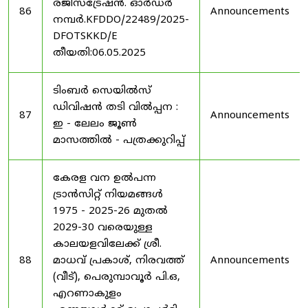
രജിസ്ട്രേഷൻ. ഓർഡർ
86
Announcements
നമ്പർ.KFDDO/22489/2025-
DFOTSKKD/E
തീയതി:06.05.2025
ടിംബർ സെയിൽസ്
ഡിവിഷൻ തടി വിൽപ്പന :
87
Announcements
ഇ - ലേലം ജൂൺ
മാസത്തിൽ - പത്രക്കുറിപ്പ്
കേരള വന ഉൽ‌പന്ന
ട്രാൻസിറ്റ് നിയമങ്ങൾ
1975 - 2025-26 മുതൽ
2029-30 വരെയുള്ള
കാലയളവിലേക്ക് ശ്രീ.
88
മാധവ് പ്രകാശ്, നിരവത്ത്
Announcements
(വീട്), പെരുമ്പാവൂർ പി.ഒ,
എറണാകുളം