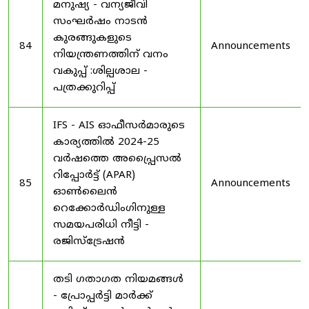
മനുഷ്യ - വന്യജീവി
സംഘർഷം നാടൻ
കുരങ്ങുകളുടെ
84
Announcements
നിയന്ത്രണത്തിന് വനം
വകുപ്പ് :ശില്പശാല -
പത്രക്കുറിപ്പ്
IFS - AIS ഓഫീസർമാരുടെ
കാര്യത്തിൽ 2024-25
വർഷത്തെ അപ്പ്രൈസൽ
റിപ്പോർട്ട് (APAR)
85
Announcements
ഓൺലൈൻ
റെക്കോർഡിംഗിനുള്ള
സമയപരിധി നീട്ടി -
രജിസ്ട്രേഷൻ
തടി ഗതാഗത നിയമങ്ങൾ
- പ്രോപ്പർട്ടി മാർക്ക്