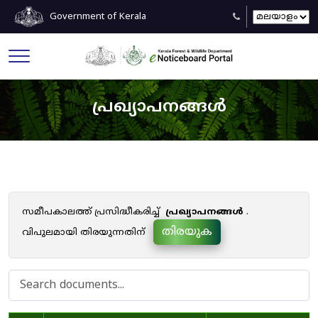
Government of Kerala
പ്രഖ്യാപനങ്ങൾ
സമീപകാലത്ത് പ്രസിദ്ധീകരിച്ച്
പ്രഖ്യാപനങ്ങൾ
.
തിരയുക
വിപുലമായി തിരയുന്നതിന്