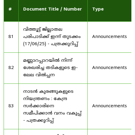
#
Document Title / Number
Type
വിത്തൂട്ട് ജില്ലാതല
81
പരിപാടിക്ക് ഇന്ന് തുടക്കം
Announcements
(17/06/25) - പത്രക്കുറിപ്പ്
മണ്ണാറപ്പാറയിൽ നിന്ന്
82
ശേഖരിച്ച തടികളുടെ ഇ-
Announcements
ലേല വിൽപ്പന
നാടൻ കുരങ്ങുകളുടെ
നിയന്ത്രണം : കേന്ദ്ര
83
സർക്കാരിനെ
Announcements
സമീപിക്കാൻ വനം വകുപ്പ്
- പത്രക്കുറിപ്പ്