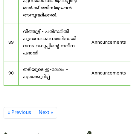
എന്നയാൾക്ക് പ്രോപ്പർട്ടി
മാർക്ക് രജിസ്ട്രേഷൻ
അനുവദിക്കൽ.
വിത്തൂട്ട് - പരിസ്ഥിതി
പുനഃസ്ഥാപനത്തിനായി
89
Announcements
വനം വകുപ്പിന്റെ നവീന
പദ്ധതി
തടിയുടെ ഇ-ലേലം -
90
Announcements
പത്രക്കുറിപ്പ്
« Previous
Next »